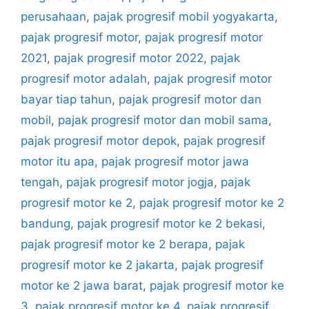
perusahaan
,
pajak progresif mobil yogyakarta
,
pajak progresif motor
,
pajak progresif motor
2021
,
pajak progresif motor 2022
,
pajak
progresif motor adalah
,
pajak progresif motor
bayar tiap tahun
,
pajak progresif motor dan
mobil
,
pajak progresif motor dan mobil sama
,
pajak progresif motor depok
,
pajak progresif
motor itu apa
,
pajak progresif motor jawa
tengah
,
pajak progresif motor jogja
,
pajak
progresif motor ke 2
,
pajak progresif motor ke 2
bandung
,
pajak progresif motor ke 2 bekasi
,
pajak progresif motor ke 2 berapa
,
pajak
progresif motor ke 2 jakarta
,
pajak progresif
motor ke 2 jawa barat
,
pajak progresif motor ke
3
,
pajak progresif motor ke 4
,
pajak progresif