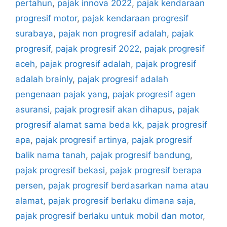
pertahun
,
pajak innova 2022
,
pajak kendaraan
progresif motor
,
pajak kendaraan progresif
surabaya
,
pajak non progresif adalah
,
pajak
progresif
,
pajak progresif 2022
,
pajak progresif
aceh
,
pajak progresif adalah
,
pajak progresif
adalah brainly
,
pajak progresif adalah
pengenaan pajak yang
,
pajak progresif agen
asuransi
,
pajak progresif akan dihapus
,
pajak
progresif alamat sama beda kk
,
pajak progresif
apa
,
pajak progresif artinya
,
pajak progresif
balik nama tanah
,
pajak progresif bandung
,
pajak progresif bekasi
,
pajak progresif berapa
persen
,
pajak progresif berdasarkan nama atau
alamat
,
pajak progresif berlaku dimana saja
,
pajak progresif berlaku untuk mobil dan motor
,