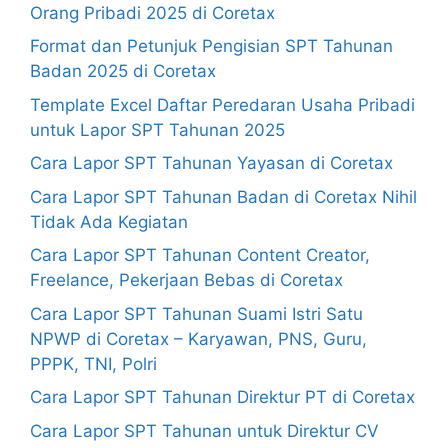
Orang Pribadi 2025 di Coretax
Format dan Petunjuk Pengisian SPT Tahunan
Badan 2025 di Coretax
Template Excel Daftar Peredaran Usaha Pribadi
untuk Lapor SPT Tahunan 2025
Cara Lapor SPT Tahunan Yayasan di Coretax
Cara Lapor SPT Tahunan Badan di Coretax Nihil
Tidak Ada Kegiatan
Cara Lapor SPT Tahunan Content Creator,
Freelance, Pekerjaan Bebas di Coretax
Cara Lapor SPT Tahunan Suami Istri Satu
NPWP di Coretax – Karyawan, PNS, Guru,
PPPK, TNI, Polri
Cara Lapor SPT Tahunan Direktur PT di Coretax
Cara Lapor SPT Tahunan untuk Direktur CV