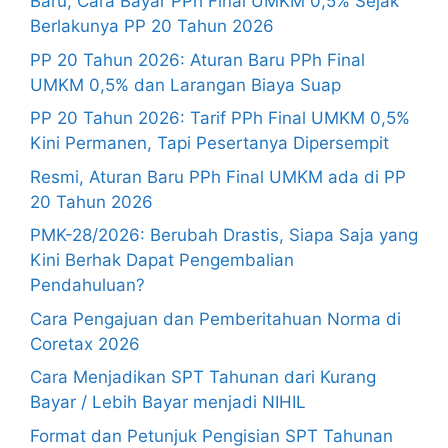
Baru, Cara Bayar PPh Final UMKM 0,5% Sejak
Berlakunya PP 20 Tahun 2026
PP 20 Tahun 2026: Aturan Baru PPh Final
UMKM 0,5% dan Larangan Biaya Suap
PP 20 Tahun 2026: Tarif PPh Final UMKM 0,5%
Kini Permanen, Tapi Pesertanya Dipersempit
Resmi, Aturan Baru PPh Final UMKM ada di PP
20 Tahun 2026
PMK-28/2026: Berubah Drastis, Siapa Saja yang
Kini Berhak Dapat Pengembalian
Pendahuluan?
Cara Pengajuan dan Pemberitahuan Norma di
Coretax 2026
Cara Menjadikan SPT Tahunan dari Kurang
Bayar / Lebih Bayar menjadi NIHIL
Format dan Petunjuk Pengisian SPT Tahunan