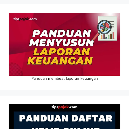
Panduan membuat laporan keuangan