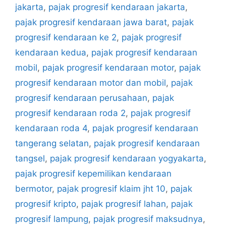
jakarta
,
pajak progresif kendaraan jakarta
,
pajak progresif kendaraan jawa barat
,
pajak
progresif kendaraan ke 2
,
pajak progresif
kendaraan kedua
,
pajak progresif kendaraan
mobil
,
pajak progresif kendaraan motor
,
pajak
progresif kendaraan motor dan mobil
,
pajak
progresif kendaraan perusahaan
,
pajak
progresif kendaraan roda 2
,
pajak progresif
kendaraan roda 4
,
pajak progresif kendaraan
tangerang selatan
,
pajak progresif kendaraan
tangsel
,
pajak progresif kendaraan yogyakarta
,
pajak progresif kepemilikan kendaraan
bermotor
,
pajak progresif klaim jht 10
,
pajak
progresif kripto
,
pajak progresif lahan
,
pajak
progresif lampung
,
pajak progresif maksudnya
,