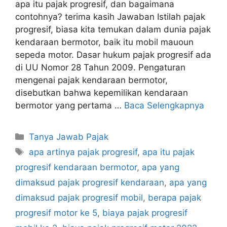
apa itu pajak progresif, dan bagaimana
contohnya? terima kasih Jawaban Istilah pajak
progresif, biasa kita temukan dalam dunia pajak
kendaraan bermotor, baik itu mobil mauoun
sepeda motor. Dasar hukum pajak progresif ada
di UU Nomor 28 Tahun 2009. Pengaturan
mengenai pajak kendaraan bermotor,
disebutkan bahwa kepemilikan kendaraan
bermotor yang pertama …
Baca Selengkapnya
Kategori
Tanya Jawab Pajak
Tag
apa artinya pajak progresif
,
apa itu pajak
progresif kendaraan bermotor
,
apa yang
dimaksud pajak progresif kendaraan
,
apa yang
dimaksud pajak progresif mobil
,
berapa pajak
progresif motor ke 5
,
biaya pajak progresif