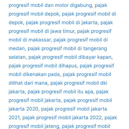
progresif mobil dan motor digabung
,
pajak
progresif mobil depok
,
pajak progresif mobil di
depok
,
pajak progresif mobil di jakarta
,
pajak
progresif mobil di jawa timur
,
pajak progresif
mobil di makassar
,
pajak progresif mobil di
medan
,
pajak progresif mobil di tangerang
selatan
,
pajak progresif mobil dibayar kapan
,
pajak progresif mobil dihapus
,
pajak progresif
mobil dikenakan pada
,
pajak progresif mobil
dilihat dari mana
,
pajak progresif mobil dki
jakarta
,
pajak progresif mobil itu apa
,
pajak
progresif mobil jakarta
,
pajak progresif mobil
jakarta 2020
,
pajak progresif mobil jakarta
2021
,
pajak progresif mobil jakarta 2022
,
pajak
progresif mobil jateng
,
pajak progresif mobil