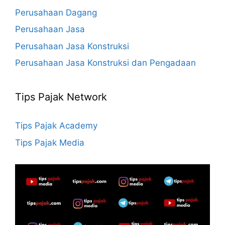
Perusahaan Dagang
Perusahaan Jasa
Perusahaan Jasa Konstruksi
Perusahaan Jasa Konstruksi dan Pengadaan
Tips Pajak Network
Tips Pajak Academy
Tips Pajak Media