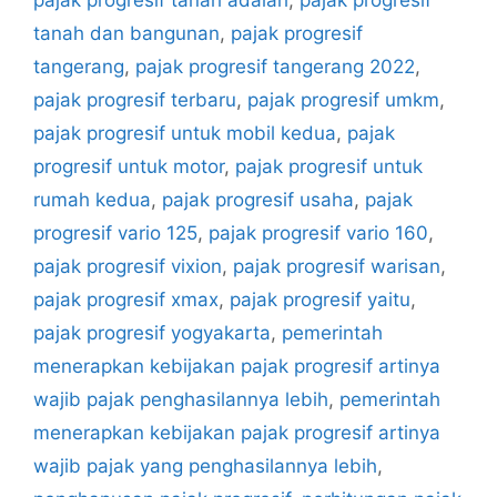
pajak progresif tanah adalah
,
pajak progresif
tanah dan bangunan
,
pajak progresif
tangerang
,
pajak progresif tangerang 2022
,
pajak progresif terbaru
,
pajak progresif umkm
,
pajak progresif untuk mobil kedua
,
pajak
progresif untuk motor
,
pajak progresif untuk
rumah kedua
,
pajak progresif usaha
,
pajak
progresif vario 125
,
pajak progresif vario 160
,
pajak progresif vixion
,
pajak progresif warisan
,
pajak progresif xmax
,
pajak progresif yaitu
,
pajak progresif yogyakarta
,
pemerintah
menerapkan kebijakan pajak progresif artinya
wajib pajak penghasilannya lebih
,
pemerintah
menerapkan kebijakan pajak progresif artinya
wajib pajak yang penghasilannya lebih
,