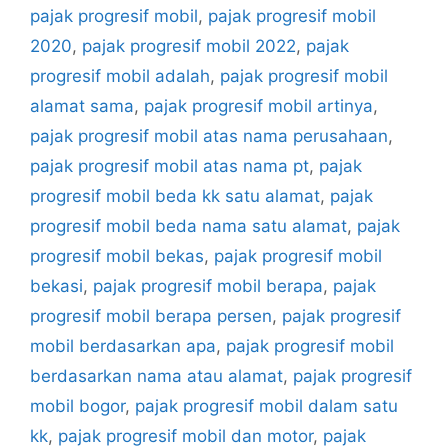
pajak progresif mobil
,
pajak progresif mobil
2020
,
pajak progresif mobil 2022
,
pajak
progresif mobil adalah
,
pajak progresif mobil
alamat sama
,
pajak progresif mobil artinya
,
pajak progresif mobil atas nama perusahaan
,
pajak progresif mobil atas nama pt
,
pajak
progresif mobil beda kk satu alamat
,
pajak
progresif mobil beda nama satu alamat
,
pajak
progresif mobil bekas
,
pajak progresif mobil
bekasi
,
pajak progresif mobil berapa
,
pajak
progresif mobil berapa persen
,
pajak progresif
mobil berdasarkan apa
,
pajak progresif mobil
berdasarkan nama atau alamat
,
pajak progresif
mobil bogor
,
pajak progresif mobil dalam satu
kk
,
pajak progresif mobil dan motor
,
pajak