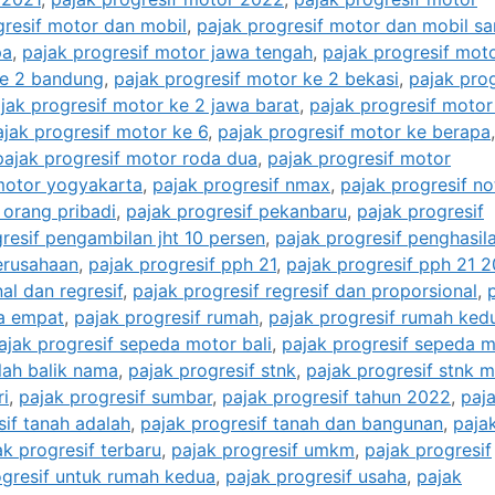
gresif motor dan mobil
,
pajak progresif motor dan mobil s
pa
,
pajak progresif motor jawa tengah
,
pajak progresif mot
ke 2 bandung
,
pajak progresif motor ke 2 bekasi
,
pajak prog
jak progresif motor ke 2 jawa barat
,
pajak progresif motor
ajak progresif motor ke 6
,
pajak progresif motor ke berapa
,
pajak progresif motor roda dua
,
pajak progresif motor
motor yogyakarta
,
pajak progresif nmax
,
pajak progresif no
 orang pribadi
,
pajak progresif pekanbaru
,
pajak progresif
resif pengambilan jht 10 persen
,
pajak progresif penghasil
erusahaan
,
pajak progresif pph 21
,
pajak progresif pph 21 
al dan regresif
,
pajak progresif regresif dan proporsional
,
da empat
,
pajak progresif rumah
,
pajak progresif rumah ked
ajak progresif sepeda motor bali
,
pajak progresif sepeda 
lah balik nama
,
pajak progresif stnk
,
pajak progresif stnk m
ri
,
pajak progresif sumbar
,
pajak progresif tahun 2022
,
paj
sif tanah adalah
,
pajak progresif tanah dan bangunan
,
paja
ak progresif terbaru
,
pajak progresif umkm
,
pajak progresif
ogresif untuk rumah kedua
,
pajak progresif usaha
,
pajak