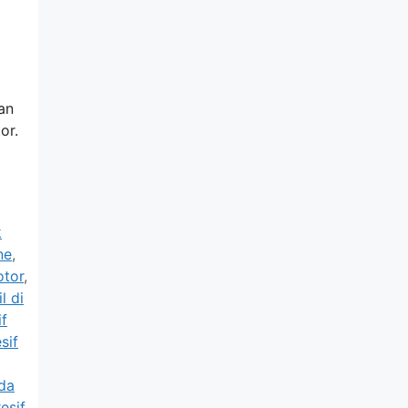
an
or.
k
ne
,
otor
,
l di
if
sif
da
esif