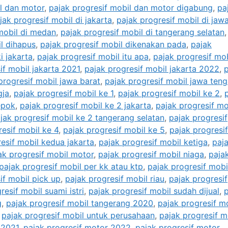
il dan motor
,
pajak progresif mobil dan motor digabung
,
pa
jak progresif mobil di jakarta
,
pajak progresif mobil di jaw
mobil di medan
,
pajak progresif mobil di tangerang selatan
,
l dihapus
,
pajak progresif mobil dikenakan pada
,
pajak
i jakarta
,
pajak progresif mobil itu apa
,
pajak progresif mob
if mobil jakarta 2021
,
pajak progresif mobil jakarta 2022
,
progresif mobil jawa barat
,
pajak progresif mobil jawa ten
gja
,
pajak progresif mobil ke 1
,
pajak progresif mobil ke 2
,
epok
,
pajak progresif mobil ke 2 jakarta
,
pajak progresif mo
jak progresif mobil ke 2 tangerang selatan
,
pajak progresif
resif mobil ke 4
,
pajak progresif mobil ke 5
,
pajak progresif
esif mobil kedua jakarta
,
pajak progresif mobil ketiga
,
paj
ak progresif mobil motor
,
pajak progresif mobil niaga
,
paja
pajak progresif mobil per kk atau ktp
,
pajak progresif mobi
if mobil pick up
,
pajak progresif mobil riau
,
pajak progresif
resif mobil suami istri
,
pajak progresif mobil sudah dijual
,
g
,
pajak progresif mobil tangerang 2020
,
pajak progresif m
,
pajak progresif mobil untuk perusahaan
,
pajak progresif m
 2021
,
pajak progresif motor 2022
,
pajak progresif motor