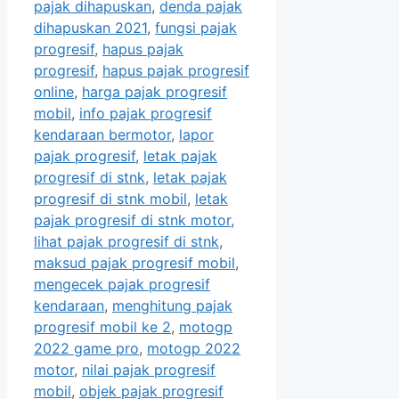
pajak dihapuskan
,
denda pajak
dihapuskan 2021
,
fungsi pajak
progresif
,
hapus pajak
progresif
,
hapus pajak progresif
online
,
harga pajak progresif
mobil
,
info pajak progresif
kendaraan bermotor
,
lapor
pajak progresif
,
letak pajak
progresif di stnk
,
letak pajak
progresif di stnk mobil
,
letak
pajak progresif di stnk motor
,
lihat pajak progresif di stnk
,
maksud pajak progresif mobil
,
mengecek pajak progresif
kendaraan
,
menghitung pajak
progresif mobil ke 2
,
motogp
2022 game pro
,
motogp 2022
motor
,
nilai pajak progresif
mobil
,
objek pajak progresif