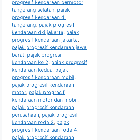
progresif kendaraan bermotor
tangerang selatan
,
pajak
progresif kendaraan di
tangerang
,
pajak progresif
kendaraan dki jakarta
,
pajak
progresif kendaraan jakarta
,
pajak progresif kendaraan jawa
barat
,
pajak progresif
kendaraan ke 2
,
pajak progresif
kendaraan kedua
,
pajak
progresif kendaraan mobil
,
pajak progresif kendaraan
motor
,
pajak progresif
kendaraan motor dan mobil
,
pajak progresif kendaraan
perusahaan
,
pajak progresif
kendaraan roda 2
,
pajak
progresif kendaraan roda 4
,
pajak progresif kendaraan