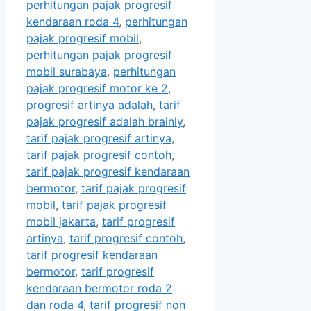
perhitungan pajak progresif
kendaraan roda 4
,
perhitungan
pajak progresif mobil
,
perhitungan pajak progresif
mobil surabaya
,
perhitungan
pajak progresif motor ke 2
,
progresif artinya adalah
,
tarif
pajak progresif adalah brainly
,
tarif pajak progresif artinya
,
tarif pajak progresif contoh
,
tarif pajak progresif kendaraan
bermotor
,
tarif pajak progresif
mobil
,
tarif pajak progresif
mobil jakarta
,
tarif progresif
artinya
,
tarif progresif contoh
,
tarif progresif kendaraan
bermotor
,
tarif progresif
kendaraan bermotor roda 2
dan roda 4
,
tarif progresif non