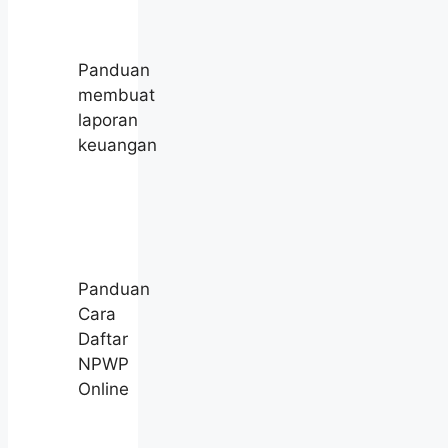
Panduan
membuat
laporan
keuangan
Panduan
Cara
Daftar
NPWP
Online