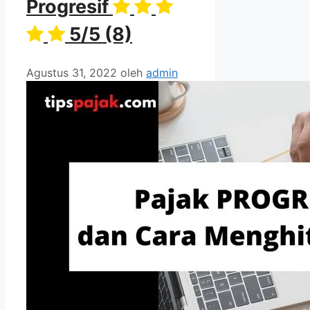
Progresif
5/5
(8)
Agustus 31, 2022
oleh
admin