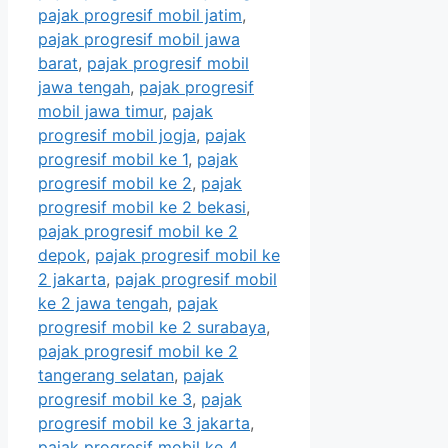
pajak progresif mobil jatim
,
pajak progresif mobil jawa
barat
,
pajak progresif mobil
jawa tengah
,
pajak progresif
mobil jawa timur
,
pajak
progresif mobil jogja
,
pajak
progresif mobil ke 1
,
pajak
progresif mobil ke 2
,
pajak
progresif mobil ke 2 bekasi
,
pajak progresif mobil ke 2
depok
,
pajak progresif mobil ke
2 jakarta
,
pajak progresif mobil
ke 2 jawa tengah
,
pajak
progresif mobil ke 2 surabaya
,
pajak progresif mobil ke 2
tangerang selatan
,
pajak
progresif mobil ke 3
,
pajak
progresif mobil ke 3 jakarta
,
pajak progresif mobil ke 4
,