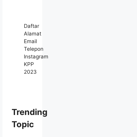
Daftar
Alamat
Email
Telepon
Instagram
KPP
2023
Trending
Topic