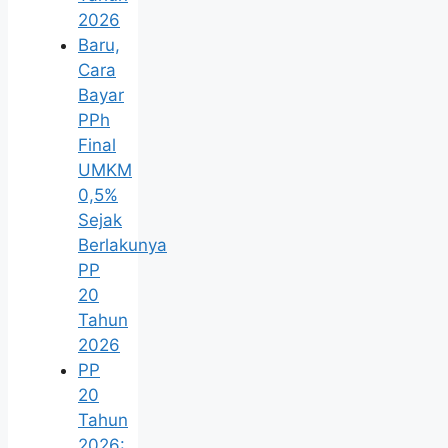
2026
Baru,
Cara
Bayar
PPh
Final
UMKM
0,5%
Sejak
Berlakunya
PP
20
Tahun
2026
PP
20
Tahun
2026: