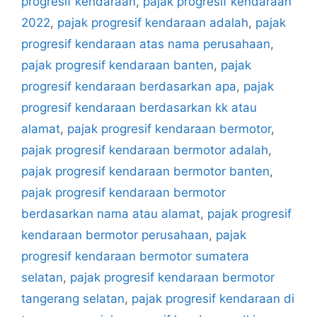
progresif kendaraan
,
pajak progresif kendaraan
2022
,
pajak progresif kendaraan adalah
,
pajak
progresif kendaraan atas nama perusahaan
,
pajak progresif kendaraan banten
,
pajak
progresif kendaraan berdasarkan apa
,
pajak
progresif kendaraan berdasarkan kk atau
alamat
,
pajak progresif kendaraan bermotor
,
pajak progresif kendaraan bermotor adalah
,
pajak progresif kendaraan bermotor banten
,
pajak progresif kendaraan bermotor
berdasarkan nama atau alamat
,
pajak progresif
kendaraan bermotor perusahaan
,
pajak
progresif kendaraan bermotor sumatera
selatan
,
pajak progresif kendaraan bermotor
tangerang selatan
,
pajak progresif kendaraan di