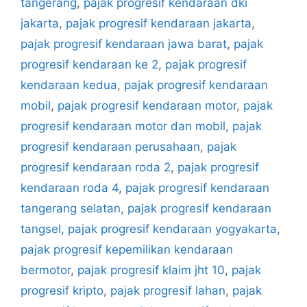
tangerang
,
pajak progresif kendaraan dki
jakarta
,
pajak progresif kendaraan jakarta
,
pajak progresif kendaraan jawa barat
,
pajak
progresif kendaraan ke 2
,
pajak progresif
kendaraan kedua
,
pajak progresif kendaraan
mobil
,
pajak progresif kendaraan motor
,
pajak
progresif kendaraan motor dan mobil
,
pajak
progresif kendaraan perusahaan
,
pajak
progresif kendaraan roda 2
,
pajak progresif
kendaraan roda 4
,
pajak progresif kendaraan
tangerang selatan
,
pajak progresif kendaraan
tangsel
,
pajak progresif kendaraan yogyakarta
,
pajak progresif kepemilikan kendaraan
bermotor
,
pajak progresif klaim jht 10
,
pajak
progresif kripto
,
pajak progresif lahan
,
pajak