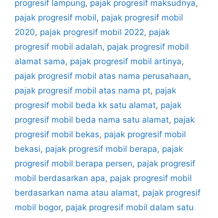
progresif lampung
,
pajak progresif maksudnya
,
pajak progresif mobil
,
pajak progresif mobil
2020
,
pajak progresif mobil 2022
,
pajak
progresif mobil adalah
,
pajak progresif mobil
alamat sama
,
pajak progresif mobil artinya
,
pajak progresif mobil atas nama perusahaan
,
pajak progresif mobil atas nama pt
,
pajak
progresif mobil beda kk satu alamat
,
pajak
progresif mobil beda nama satu alamat
,
pajak
progresif mobil bekas
,
pajak progresif mobil
bekasi
,
pajak progresif mobil berapa
,
pajak
progresif mobil berapa persen
,
pajak progresif
mobil berdasarkan apa
,
pajak progresif mobil
berdasarkan nama atau alamat
,
pajak progresif
mobil bogor
,
pajak progresif mobil dalam satu