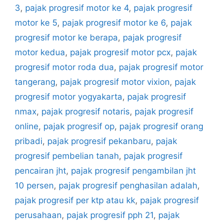
3
,
pajak progresif motor ke 4
,
pajak progresif
motor ke 5
,
pajak progresif motor ke 6
,
pajak
progresif motor ke berapa
,
pajak progresif
motor kedua
,
pajak progresif motor pcx
,
pajak
progresif motor roda dua
,
pajak progresif motor
tangerang
,
pajak progresif motor vixion
,
pajak
progresif motor yogyakarta
,
pajak progresif
nmax
,
pajak progresif notaris
,
pajak progresif
online
,
pajak progresif op
,
pajak progresif orang
pribadi
,
pajak progresif pekanbaru
,
pajak
progresif pembelian tanah
,
pajak progresif
pencairan jht
,
pajak progresif pengambilan jht
10 persen
,
pajak progresif penghasilan adalah
,
pajak progresif per ktp atau kk
,
pajak progresif
perusahaan
,
pajak progresif pph 21
,
pajak