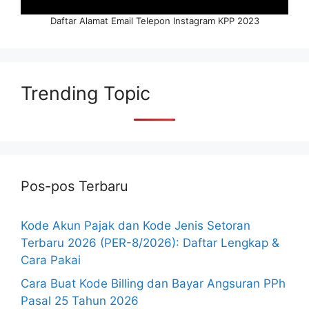
Daftar Alamat Email Telepon Instagram KPP 2023
Trending Topic
Pos-pos Terbaru
Kode Akun Pajak dan Kode Jenis Setoran
Terbaru 2026 (PER-8/2026): Daftar Lengkap &
Cara Pakai
Cara Buat Kode Billing dan Bayar Angsuran PPh
Pasal 25 Tahun 2026