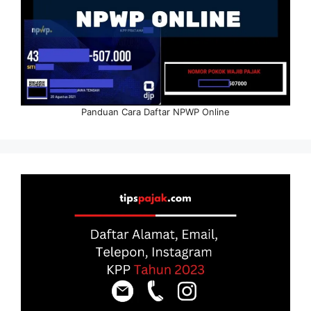
Panduan Cara Daftar NPWP Online