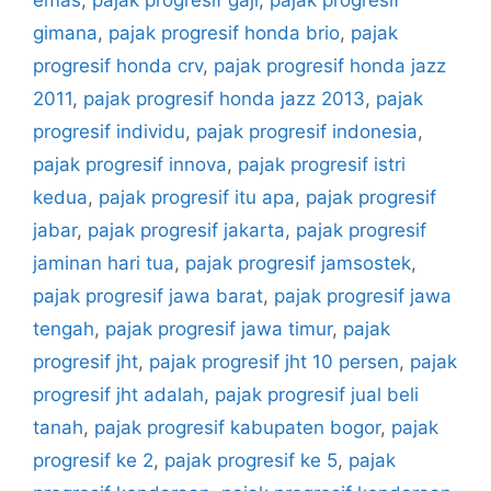
emas
,
pajak progresif gaji
,
pajak progresif
gimana
,
pajak progresif honda brio
,
pajak
progresif honda crv
,
pajak progresif honda jazz
2011
,
pajak progresif honda jazz 2013
,
pajak
progresif individu
,
pajak progresif indonesia
,
pajak progresif innova
,
pajak progresif istri
kedua
,
pajak progresif itu apa
,
pajak progresif
jabar
,
pajak progresif jakarta
,
pajak progresif
jaminan hari tua
,
pajak progresif jamsostek
,
pajak progresif jawa barat
,
pajak progresif jawa
tengah
,
pajak progresif jawa timur
,
pajak
progresif jht
,
pajak progresif jht 10 persen
,
pajak
progresif jht adalah
,
pajak progresif jual beli
tanah
,
pajak progresif kabupaten bogor
,
pajak
progresif ke 2
,
pajak progresif ke 5
,
pajak