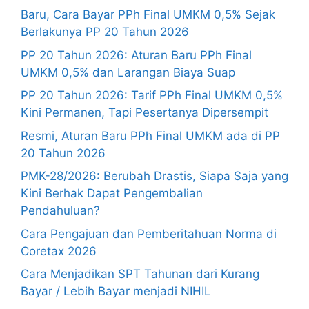
Baru, Cara Bayar PPh Final UMKM 0,5% Sejak
Berlakunya PP 20 Tahun 2026
PP 20 Tahun 2026: Aturan Baru PPh Final
UMKM 0,5% dan Larangan Biaya Suap
PP 20 Tahun 2026: Tarif PPh Final UMKM 0,5%
Kini Permanen, Tapi Pesertanya Dipersempit
Resmi, Aturan Baru PPh Final UMKM ada di PP
20 Tahun 2026
PMK-28/2026: Berubah Drastis, Siapa Saja yang
Kini Berhak Dapat Pengembalian
Pendahuluan?
Cara Pengajuan dan Pemberitahuan Norma di
Coretax 2026
Cara Menjadikan SPT Tahunan dari Kurang
Bayar / Lebih Bayar menjadi NIHIL