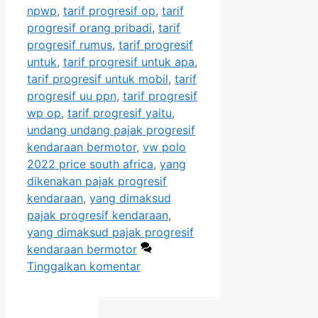
npwp
,
tarif progresif op
,
tarif
progresif orang pribadi
,
tarif
progresif rumus
,
tarif progresif
untuk
,
tarif progresif untuk apa
,
tarif progresif untuk mobil
,
tarif
progresif uu ppn
,
tarif progresif
wp op
,
tarif progresif yaitu
,
undang undang pajak progresif
kendaraan bermotor
,
vw polo
2022 price south africa
,
yang
dikenakan pajak progresif
kendaraan
,
yang dimaksud
pajak progresif kendaraan
,
yang dimaksud pajak progresif
kendaraan bermotor
Tinggalkan komentar