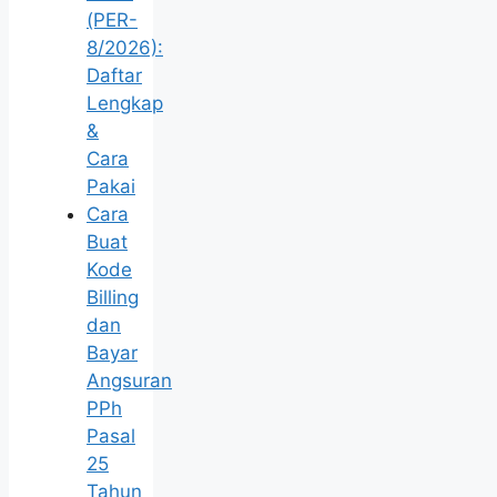
(PER-
8/2026):
Daftar
Lengkap
&
Cara
Pakai
Cara
Buat
Kode
Billing
dan
Bayar
Angsuran
PPh
Pasal
25
Tahun