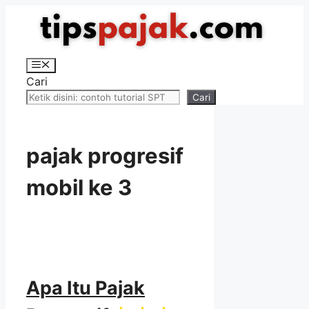
Langsung
ke
isi
Menu
Cari
Cari
pajak progresif
mobil ke 3
Apa Itu Pajak