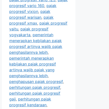
progresif vario 160
,
pajak
progresif vixion
,
pajak
progresif warisan
,
pajak
progresif xmax
,
pajak progresif
yaitu
,
pajak progresif
yogyakarta
,
pemerintah
menerapkan kebijakan pajak
progresif artinya wajib pajak
penghasilannya lebih
,
pemerintah menerapkan
kebijakan pajak progresif
artinya wajib pajak yang
penghasilannya lebih
,
penghapusan pajak progresif
,
perhitungan pajak progresif
,
perhitungan pajak progresif
gaji
,
perhitungan pajak
progresif kendaraan
,