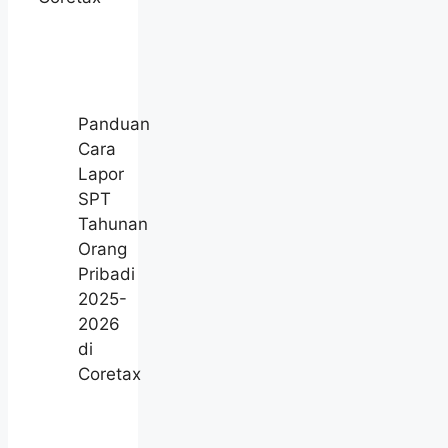
Panduan
Cara
Lapor
SPT
Tahunan
Orang
Pribadi
2025-
2026
di
Coretax