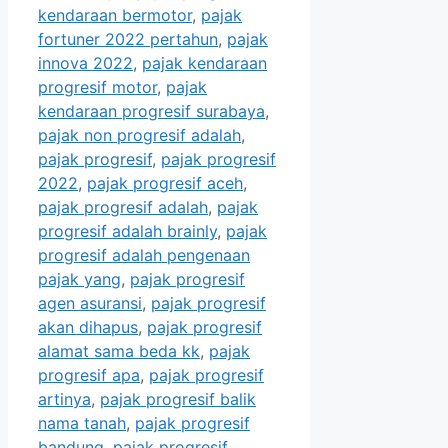
kendaraan bermotor
,
pajak
fortuner 2022 pertahun
,
pajak
innova 2022
,
pajak kendaraan
progresif motor
,
pajak
kendaraan progresif surabaya
,
pajak non progresif adalah
,
pajak progresif
,
pajak progresif
2022
,
pajak progresif aceh
,
pajak progresif adalah
,
pajak
progresif adalah brainly
,
pajak
progresif adalah pengenaan
pajak yang
,
pajak progresif
agen asuransi
,
pajak progresif
akan dihapus
,
pajak progresif
alamat sama beda kk
,
pajak
progresif apa
,
pajak progresif
artinya
,
pajak progresif balik
nama tanah
,
pajak progresif
bandung
,
pajak progresif