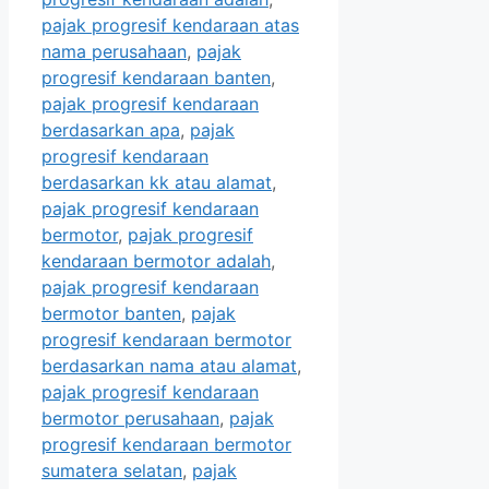
pajak progresif kendaraan atas
nama perusahaan
,
pajak
progresif kendaraan banten
,
pajak progresif kendaraan
berdasarkan apa
,
pajak
progresif kendaraan
berdasarkan kk atau alamat
,
pajak progresif kendaraan
bermotor
,
pajak progresif
kendaraan bermotor adalah
,
pajak progresif kendaraan
bermotor banten
,
pajak
progresif kendaraan bermotor
berdasarkan nama atau alamat
,
pajak progresif kendaraan
bermotor perusahaan
,
pajak
progresif kendaraan bermotor
sumatera selatan
,
pajak