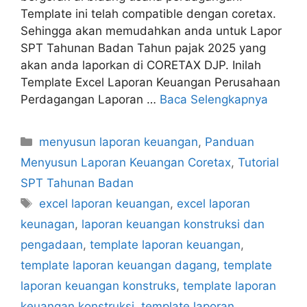
Template ini telah compatible dengan coretax.
Sehingga akan memudahkan anda untuk Lapor
SPT Tahunan Badan Tahun pajak 2025 yang
akan anda laporkan di CORETAX DJP. Inilah
Template Excel Laporan Keuangan Perusahaan
Perdagangan Laporan …
Baca Selengkapnya
Kategori
menyusun laporan keuangan
,
Panduan
Menyusun Laporan Keuangan Coretax
,
Tutorial
SPT Tahunan Badan
Tag
excel laporan keuangan
,
excel laporan
keunagan
,
laporan keuangan konstruksi dan
pengadaan
,
template laporan keuangan
,
template laporan keuangan dagang
,
template
laporan keuangan konstruks
,
template laporan
keuangan konstruksi
,
template laporan