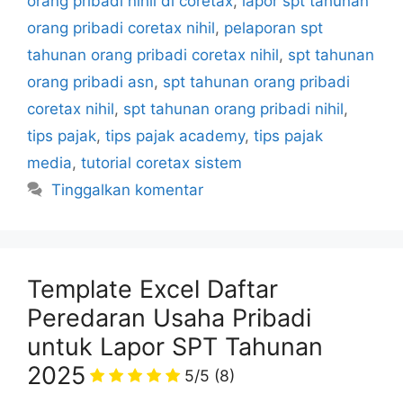
orang pribadi nihil di coretax
,
lapor spt tahunan
orang pribadi coretax nihil
,
pelaporan spt
tahunan orang pribadi coretax nihil
,
spt tahunan
orang pribadi asn
,
spt tahunan orang pribadi
coretax nihil
,
spt tahunan orang pribadi nihil
,
tips pajak
,
tips pajak academy
,
tips pajak
media
,
tutorial coretax sistem
Tinggalkan komentar
Template Excel Daftar
Peredaran Usaha Pribadi
untuk Lapor SPT Tahunan
2025
5/5
(8)