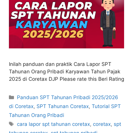
Inilah panduan dan praktik Cara Lapor SPT
Tahunan Orang Pribadi Karyawan Tahun Pajak
2025 di Coretax DJP Please rate this Beri Rating
Kategori
Panduan SPT Tahunan Pribadi 2025/2026
di Coretax
,
SPT Tahunan Coretax
,
Tutorial SPT
Tahunan Orang Pribadi
Tag
cara lapor spt tahunan coretax
,
coretax
,
spt
tahunan coretax
,
spt tahunan pribadi