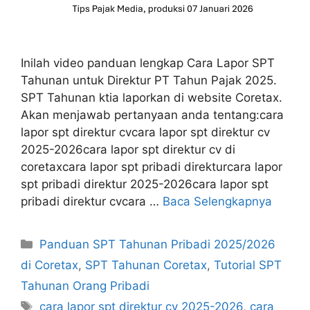
Inilah video panduan lengkap Cara Lapor SPT
Tahunan untuk Direktur PT Tahun Pajak 2025.
SPT Tahunan ktia laporkan di website Coretax.
Akan menjawab pertanyaan anda tentang:cara
lapor spt direktur cvcara lapor spt direktur cv
2025-2026cara lapor spt direktur cv di
coretaxcara lapor spt pribadi direkturcara lapor
spt pribadi direktur 2025-2026cara lapor spt
pribadi direktur cvcara …
Baca Selengkapnya
Kategori
Panduan SPT Tahunan Pribadi 2025/2026
di Coretax
,
SPT Tahunan Coretax
,
Tutorial SPT
Tahunan Orang Pribadi
Tag
cara lapor spt direktur cv 2025-2026
,
cara