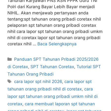
Tahunan Karyawan PNS ASN PPPK Guru TNI
Polri dari Kurang Bayar Lebih Bayar menjadi
NIHIL. Akan menjawab pertanyaan anda
tentang:spt tahunan orang pribadi coretax nihil
pelaporan spt tahunan orang pribadi coretax
nihil cara lapor spt tahunan orang pribadi umkm
nihil di coretax lapor spt tahunan orang pribadi
coretax nihil …
Baca Selengkapnya
Kategori
Panduan SPT Tahunan Pribadi 2025/2026
di Coretax
,
SPT Tahunan Coretax
,
Tutorial SPT
Tahunan Orang Pribadi
Tag
cara lapor spt nihil 2026
,
cara lapor spt
tahunan orang pribadi nihil di coretax
,
cara
lapor spt tahunan orang pribadi umkm nihil di
coretax
,
cara membuat laporan spt tahunan