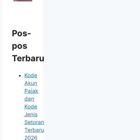
Pos-
pos
Terbaru
Kode
Akun
Pajak
dan
Kode
Jenis
Setoran
Terbaru
2026