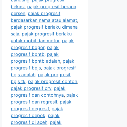
bekasi
,
pajak progresif berapa
persen
,
pajak progresif
berdasarkan nama atau alamat
,
pajak progresif berlaku dimana
saja
,
pajak progresif berlaku
untuk mobil dan motor
,
pajak
progresif bogor
,
pajak
progresif bphtb
,
pajak
progresif bphtb adalah
,
pajak
progresif bpjs
,
pajak progresif
bpjs adalah
,
pajak progresif
bpjs tk
,
pajak progresif contoh
,
pajak progresif crv
,
pajak
progresif dan contohnya
,
pajak
progresif dan regresif
,
pajak
progresif degresif
,
pajak
progresif depok
,
pajak
progresif di aceh
,
pajak