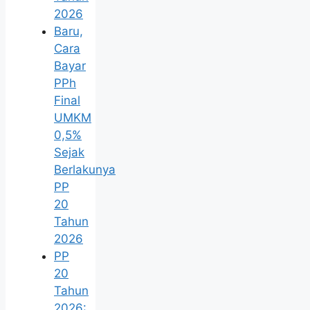
2026
Baru,
Cara
Bayar
PPh
Final
UMKM
0,5%
Sejak
Berlakunya
PP
20
Tahun
2026
PP
20
Tahun
2026: