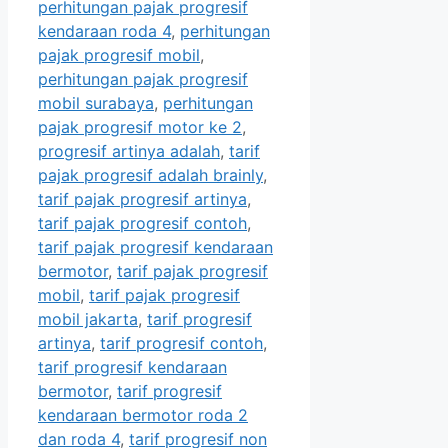
perhitungan pajak progresif
kendaraan roda 4
,
perhitungan
pajak progresif mobil
,
perhitungan pajak progresif
mobil surabaya
,
perhitungan
pajak progresif motor ke 2
,
progresif artinya adalah
,
tarif
pajak progresif adalah brainly
,
tarif pajak progresif artinya
,
tarif pajak progresif contoh
,
tarif pajak progresif kendaraan
bermotor
,
tarif pajak progresif
mobil
,
tarif pajak progresif
mobil jakarta
,
tarif progresif
artinya
,
tarif progresif contoh
,
tarif progresif kendaraan
bermotor
,
tarif progresif
kendaraan bermotor roda 2
dan roda 4
,
tarif progresif non