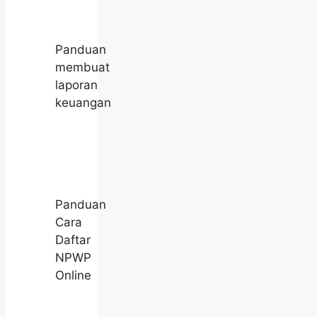
Panduan
membuat
laporan
keuangan
Panduan
Cara
Daftar
NPWP
Online