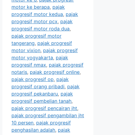
motor ke berapa
,
pajak
progresif motor kedua
,
pajak
progresif motor pcx
,
pajak
progresif motor roda dua
,
pajak progresif motor
tangerang
,
pajak progresif
motor vixion
,
pajak progresif
motor yogyakarta
,
pajak
progresif nmax
,
pajak progresif
notaris
,
pajak progresif online
,
pajak progresif op
,
pajak
progresif orang pribadi
,
pajak
progresif pekanbaru
,
pajak
progresif pembelian tanah
,
pajak progresif pencairan jht
,
pajak progresif pengambilan jht
10 persen
,
pajak progresif
penghasilan adalah
,
pajak