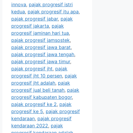
innova
,
pajak progresif istri
kedua
,
pajak progresif itu apa
,
pajak progresif jabar
,
pajak
progresif jakarta
,
pajak
progresif jaminan hari tua
,
pajak progresif jamsostek
,
pajak progresif jawa barat
,
pajak progresif jawa tengah
,
pajak progresif jawa timur
,
pajak progresif jht
,
pajak
progresif jht 10 persen
,
pajak
progresif jht adalah
,
pajak
progresif jual beli tanah
,
pajak
progresif kabupaten bogor
,
pajak progresif ke 2
,
pajak
progresif ke 5
,
pajak progresif
kendaraan
,
pajak progresif
kendaraan 2022
,
pajak
progresif kendaraan adalah
,