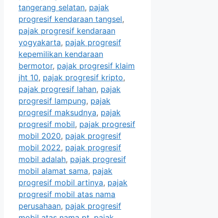
tangerang selatan
,
pajak
progresif kendaraan tangsel
,
pajak progresif kendaraan
yogyakarta
,
pajak progresif
kepemilikan kendaraan
bermotor
,
pajak progresif klaim
jht 10
,
pajak progresif kripto
,
pajak progresif lahan
,
pajak
progresif lampung
,
pajak
progresif maksudnya
,
pajak
progresif mobil
,
pajak progresif
mobil 2020
,
pajak progresif
mobil 2022
,
pajak progresif
mobil adalah
,
pajak progresif
mobil alamat sama
,
pajak
progresif mobil artinya
,
pajak
progresif mobil atas nama
perusahaan
,
pajak progresif
mobil atas nama pt
,
pajak