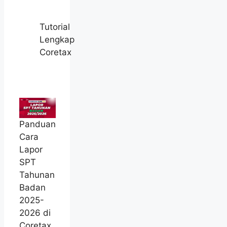
Tutorial
Lengkap
Coretax
Panduan
Cara
Lapor
SPT
Tahunan
Badan
2025-
2026 di
Coretax