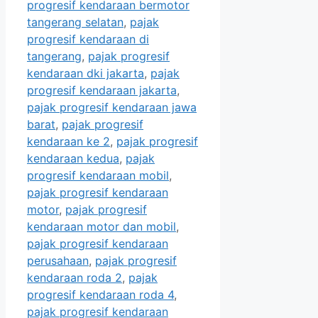
progresif kendaraan bermotor
tangerang selatan
,
pajak
progresif kendaraan di
tangerang
,
pajak progresif
kendaraan dki jakarta
,
pajak
progresif kendaraan jakarta
,
pajak progresif kendaraan jawa
barat
,
pajak progresif
kendaraan ke 2
,
pajak progresif
kendaraan kedua
,
pajak
progresif kendaraan mobil
,
pajak progresif kendaraan
motor
,
pajak progresif
kendaraan motor dan mobil
,
pajak progresif kendaraan
perusahaan
,
pajak progresif
kendaraan roda 2
,
pajak
progresif kendaraan roda 4
,
pajak progresif kendaraan