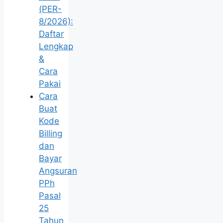
(PER-
8/2026):
Daftar
Lengkap
&
Cara
Pakai
Cara
Buat
Kode
Billing
dan
Bayar
Angsuran
PPh
Pasal
25
Tahun