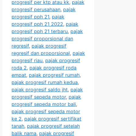
progresif per ktp atau kk
,
pajak
progresif perusahaan
,
pajak
progresif pph 21
,
pajak
progresif pph 21 2022
,
pajak
progresif pph 21 terbaru
,
pajak
progresif proporsional dan
regresif
,
pajak progresif
regresif dan proporsional
,
pajak
progresif riau
,
pajak progresif
roda 2
,
pajak progresif roda
empat
,
pajak progresif rumah
,
pajak progresif rumah kedua
,
pajak progresif saldo jht
,
pajak
progresif sepeda motor
,
pajak
progresif sepeda motor bali
,
pajak progresif sepeda motor
ke 2
,
pajak progresif sertifikat
tanah
,
pajak progresif setelah
balik nama
,
pajak progresif