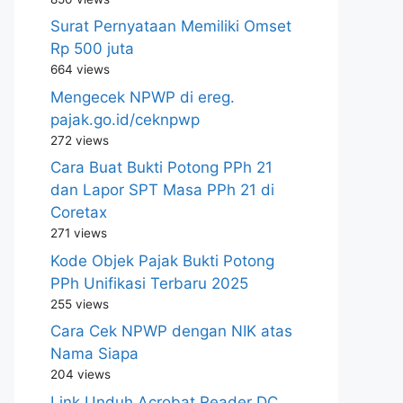
Surat Pernyataan Memiliki Omset
Rp 500 juta
664 views
Mengecek NPWP di ereg.
pajak.go.id/ceknpwp
272 views
Cara Buat Bukti Potong PPh 21
dan Lapor SPT Masa PPh 21 di
Coretax
271 views
Kode Objek Pajak Bukti Potong
PPh Unifikasi Terbaru 2025
255 views
Cara Cek NPWP dengan NIK atas
Nama Siapa
204 views
Link Unduh Acrobat Reader DC