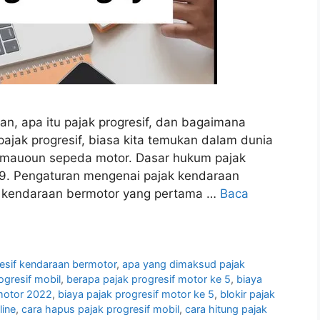
an, apa itu pajak progresif, dan bagaimana
pajak progresif, biasa kita temukan dalam dunia
l mauoun sepeda motor. Dasar hukum pajak
9. Pengaturan mengenai pajak kendaraan
n kendaraan bermotor yang pertama …
Baca
resif kendaraan bermotor
,
apa yang dimaksud pajak
gresif mobil
,
berapa pajak progresif motor ke 5
,
biaya
 motor 2022
,
biaya pajak progresif motor ke 5
,
blokir pajak
line
,
cara hapus pajak progresif mobil
,
cara hitung pajak