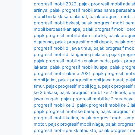
progresif mobil 2022
,
pajak progresif mobil adala
artinya
,
pajak progresif mobil atas nama perusah
mobil beda kk satu alamat
,
pajak progresif mobil
progresif mobil bekasi
,
pajak progresif mobil ber
mobil berdasarkan apa
,
pajak progresif mobil be
pajak progresif mobil dalam satu kk
,
pajak progre
digabung
,
pajak progresif mobil depok
,
pajak pro
progresif mobil di jawa timur
,
pajak progresif mobi
progresif mobil di tangerang selatan
,
pajak progre
pajak progresif mobil dikenakan pada
,
pajak progr
jakarta
,
pajak progresif mobil itu apa
,
pajak progre
progresif mobil jakarta 2021
,
pajak progresif mobi
mobil jatim
,
pajak progresif mobil jawa barat
,
paja
timur
,
pajak progresif mobil jogja
,
pajak progresif 
ke 2 bekasi
,
pajak progresif mobil ke 2 depok
,
paj
jawa tengah
,
pajak progresif mobil ke 2 surabaya
progresif mobil ke 3
,
pajak progresif mobil ke 3 ja
pajak progresif mobil ke berapa
,
pajak progresif 
progresif mobil ketiga
,
pajak progresif mobil lam
motor
,
pajak progresif mobil niaga
,
pajak progresi
progresif mobil per kk atau ktp
,
pajak progresif m