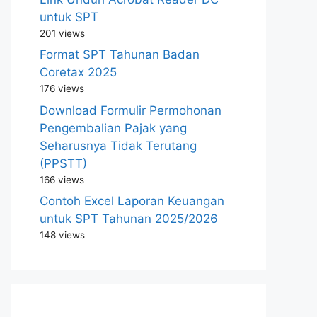
untuk SPT
201 views
Format SPT Tahunan Badan
Coretax 2025
176 views
Download Formulir Permohonan
Pengembalian Pajak yang
Seharusnya Tidak Terutang
(PPSTT)
166 views
Contoh Excel Laporan Keuangan
untuk SPT Tahunan 2025/2026
148 views