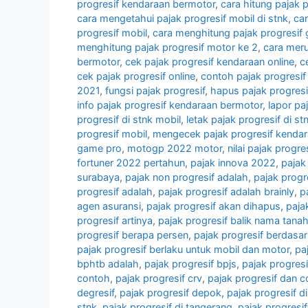
progresif kendaraan bermotor
,
cara hitung pajak p
cara mengetahui pajak progresif mobil di stnk
,
ca
progresif mobil
,
cara menghitung pajak progresif g
menghitung pajak progresif motor ke 2
,
cara meru
bermotor
,
cek pajak progresif kendaraan online
,
c
cek pajak progresif online
,
contoh pajak progresif
2021
,
fungsi pajak progresif
,
hapus pajak progresi
info pajak progresif kendaraan bermotor
,
lapor pa
progresif di stnk mobil
,
letak pajak progresif di s
progresif mobil
,
mengecek pajak progresif kenda
game pro
,
motogp 2022 motor
,
nilai pajak progre
fortuner 2022 pertahun
,
pajak innova 2022
,
pajak
surabaya
,
pajak non progresif adalah
,
pajak progr
progresif adalah
,
pajak progresif adalah brainly
,
p
agen asuransi
,
pajak progresif akan dihapus
,
paja
progresif artinya
,
pajak progresif balik nama tana
progresif berapa persen
,
pajak progresif berdasa
pajak progresif berlaku untuk mobil dan motor
,
pa
bphtb adalah
,
pajak progresif bpjs
,
pajak progresi
contoh
,
pajak progresif crv
,
pajak progresif dan 
degresif
,
pajak progresif depok
,
pajak progresif d
stnk
,
pajak progresif di tangerang
,
pajak progresi