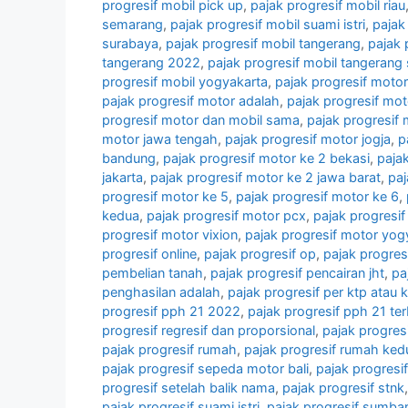
progresif mobil pick up
,
pajak progresif mobil riau
semarang
,
pajak progresif mobil suami istri
,
pajak
surabaya
,
pajak progresif mobil tangerang
,
pajak 
tangerang 2022
,
pajak progresif mobil tangerang 
progresif mobil yogyakarta
,
pajak progresif motor
pajak progresif motor adalah
,
pajak progresif mot
progresif motor dan mobil sama
,
pajak progresif
motor jawa tengah
,
pajak progresif motor jogja
,
p
bandung
,
pajak progresif motor ke 2 bekasi
,
paja
jakarta
,
pajak progresif motor ke 2 jawa barat
,
paj
progresif motor ke 5
,
pajak progresif motor ke 6
,
kedua
,
pajak progresif motor pcx
,
pajak progresi
progresif motor vixion
,
pajak progresif motor yog
progresif online
,
pajak progresif op
,
pajak progres
pembelian tanah
,
pajak progresif pencairan jht
,
pa
penghasilan adalah
,
pajak progresif per ktp atau 
progresif pph 21 2022
,
pajak progresif pph 21 te
progresif regresif dan proporsional
,
pajak progresi
pajak progresif rumah
,
pajak progresif rumah ked
pajak progresif sepeda motor bali
,
pajak progresi
progresif setelah balik nama
,
pajak progresif stnk
pajak progresif suami istri
,
pajak progresif sumbar