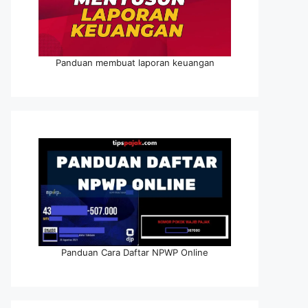
Panduan membuat laporan keuangan
Panduan Cara Daftar NPWP Online