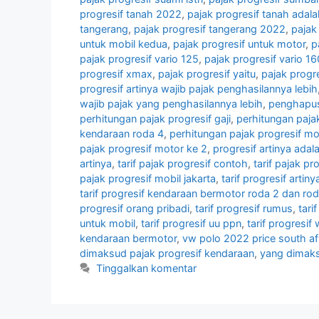
progresif tanah 2022
,
pajak progresif tanah adal
tangerang
,
pajak progresif tangerang 2022
,
pajak
untuk mobil kedua
,
pajak progresif untuk motor
,
p
pajak progresif vario 125
,
pajak progresif vario 16
progresif xmax
,
pajak progresif yaitu
,
pajak progr
progresif artinya wajib pajak penghasilannya lebih
wajib pajak yang penghasilannya lebih
,
penghapus
perhitungan pajak progresif gaji
,
perhitungan paja
kendaraan roda 4
,
perhitungan pajak progresif mo
pajak progresif motor ke 2
,
progresif artinya adal
artinya
,
tarif pajak progresif contoh
,
tarif pajak p
pajak progresif mobil jakarta
,
tarif progresif artiny
tarif progresif kendaraan bermotor roda 2 dan ro
progresif orang pribadi
,
tarif progresif rumus
,
tari
untuk mobil
,
tarif progresif uu ppn
,
tarif progresif
kendaraan bermotor
,
vw polo 2022 price south af
dimaksud pajak progresif kendaraan
,
yang dimaks
Tinggalkan komentar