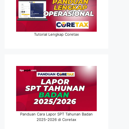
Tutorial Lengkap Coretax
Panduan Cara Lapor SPT Tahunan Badan
2025-2026 di Coretax