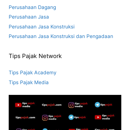
Perusahaan Dagang
Perusahaan Jasa
Perusahaan Jasa Konstruksi
Perusahaan Jasa Konstruksi dan Pengadaan
Tips Pajak Network
Tips Pajak Academy
Tips Pajak Media