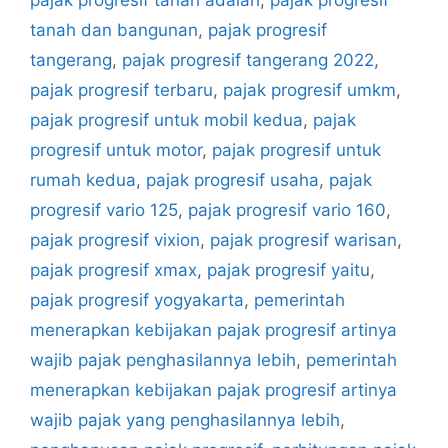
pajak progresif tanah adalah
,
pajak progresif
tanah dan bangunan
,
pajak progresif
tangerang
,
pajak progresif tangerang 2022
,
pajak progresif terbaru
,
pajak progresif umkm
,
pajak progresif untuk mobil kedua
,
pajak
progresif untuk motor
,
pajak progresif untuk
rumah kedua
,
pajak progresif usaha
,
pajak
progresif vario 125
,
pajak progresif vario 160
,
pajak progresif vixion
,
pajak progresif warisan
,
pajak progresif xmax
,
pajak progresif yaitu
,
pajak progresif yogyakarta
,
pemerintah
menerapkan kebijakan pajak progresif artinya
wajib pajak penghasilannya lebih
,
pemerintah
menerapkan kebijakan pajak progresif artinya
wajib pajak yang penghasilannya lebih
,