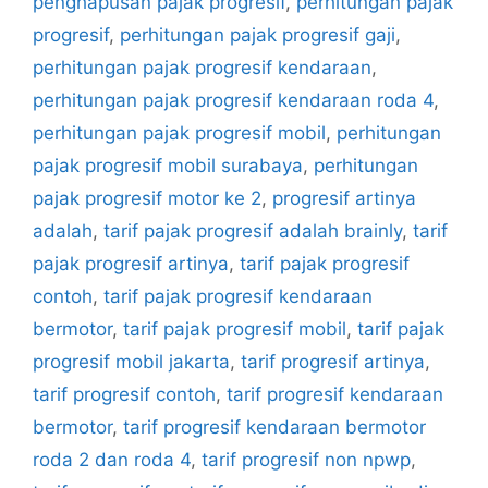
penghapusan pajak progresif
,
perhitungan pajak
progresif
,
perhitungan pajak progresif gaji
,
perhitungan pajak progresif kendaraan
,
perhitungan pajak progresif kendaraan roda 4
,
perhitungan pajak progresif mobil
,
perhitungan
pajak progresif mobil surabaya
,
perhitungan
pajak progresif motor ke 2
,
progresif artinya
adalah
,
tarif pajak progresif adalah brainly
,
tarif
pajak progresif artinya
,
tarif pajak progresif
contoh
,
tarif pajak progresif kendaraan
bermotor
,
tarif pajak progresif mobil
,
tarif pajak
progresif mobil jakarta
,
tarif progresif artinya
,
tarif progresif contoh
,
tarif progresif kendaraan
bermotor
,
tarif progresif kendaraan bermotor
roda 2 dan roda 4
,
tarif progresif non npwp
,