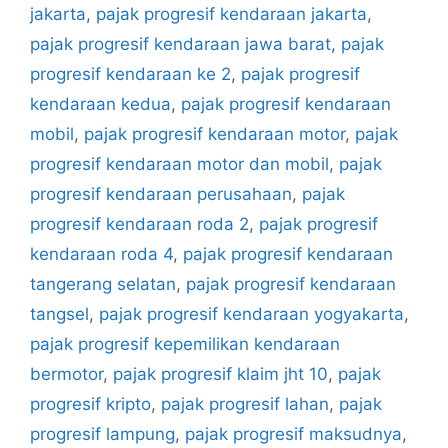
jakarta
,
pajak progresif kendaraan jakarta
,
pajak progresif kendaraan jawa barat
,
pajak
progresif kendaraan ke 2
,
pajak progresif
kendaraan kedua
,
pajak progresif kendaraan
mobil
,
pajak progresif kendaraan motor
,
pajak
progresif kendaraan motor dan mobil
,
pajak
progresif kendaraan perusahaan
,
pajak
progresif kendaraan roda 2
,
pajak progresif
kendaraan roda 4
,
pajak progresif kendaraan
tangerang selatan
,
pajak progresif kendaraan
tangsel
,
pajak progresif kendaraan yogyakarta
,
pajak progresif kepemilikan kendaraan
bermotor
,
pajak progresif klaim jht 10
,
pajak
progresif kripto
,
pajak progresif lahan
,
pajak
progresif lampung
,
pajak progresif maksudnya
,