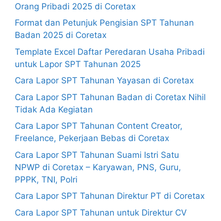
Orang Pribadi 2025 di Coretax
Format dan Petunjuk Pengisian SPT Tahunan
Badan 2025 di Coretax
Template Excel Daftar Peredaran Usaha Pribadi
untuk Lapor SPT Tahunan 2025
Cara Lapor SPT Tahunan Yayasan di Coretax
Cara Lapor SPT Tahunan Badan di Coretax Nihil
Tidak Ada Kegiatan
Cara Lapor SPT Tahunan Content Creator,
Freelance, Pekerjaan Bebas di Coretax
Cara Lapor SPT Tahunan Suami Istri Satu
NPWP di Coretax – Karyawan, PNS, Guru,
PPPK, TNI, Polri
Cara Lapor SPT Tahunan Direktur PT di Coretax
Cara Lapor SPT Tahunan untuk Direktur CV