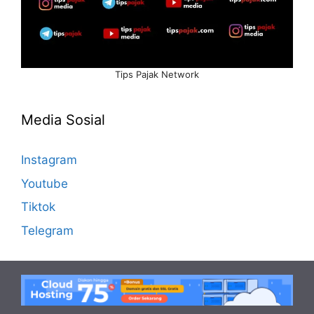
Tips Pajak Network
Media Sosial
Instagram
Youtube
Tiktok
Telegram