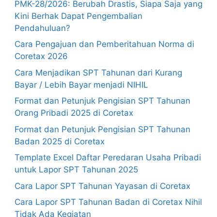
PMK-28/2026: Berubah Drastis, Siapa Saja yang
Kini Berhak Dapat Pengembalian
Pendahuluan?
Cara Pengajuan dan Pemberitahuan Norma di
Coretax 2026
Cara Menjadikan SPT Tahunan dari Kurang
Bayar / Lebih Bayar menjadi NIHIL
Format dan Petunjuk Pengisian SPT Tahunan
Orang Pribadi 2025 di Coretax
Format dan Petunjuk Pengisian SPT Tahunan
Badan 2025 di Coretax
Template Excel Daftar Peredaran Usaha Pribadi
untuk Lapor SPT Tahunan 2025
Cara Lapor SPT Tahunan Yayasan di Coretax
Cara Lapor SPT Tahunan Badan di Coretax Nihil
Tidak Ada Kegiatan