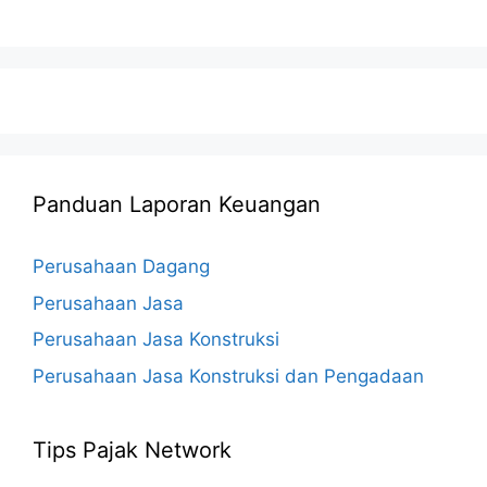
Panduan Laporan Keuangan
Perusahaan Dagang
Perusahaan Jasa
Perusahaan Jasa Konstruksi
Perusahaan Jasa Konstruksi dan Pengadaan
Tips Pajak Network