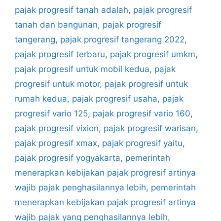
pajak progresif tanah adalah
,
pajak progresif
tanah dan bangunan
,
pajak progresif
tangerang
,
pajak progresif tangerang 2022
,
pajak progresif terbaru
,
pajak progresif umkm
,
pajak progresif untuk mobil kedua
,
pajak
progresif untuk motor
,
pajak progresif untuk
rumah kedua
,
pajak progresif usaha
,
pajak
progresif vario 125
,
pajak progresif vario 160
,
pajak progresif vixion
,
pajak progresif warisan
,
pajak progresif xmax
,
pajak progresif yaitu
,
pajak progresif yogyakarta
,
pemerintah
menerapkan kebijakan pajak progresif artinya
wajib pajak penghasilannya lebih
,
pemerintah
menerapkan kebijakan pajak progresif artinya
wajib pajak yang penghasilannya lebih
,