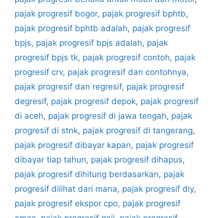
pajak progresif bogor
,
pajak progresif bphtb
,
pajak progresif bphtb adalah
,
pajak progresif
bpjs
,
pajak progresif bpjs adalah
,
pajak
progresif bpjs tk
,
pajak progresif contoh
,
pajak
progresif crv
,
pajak progresif dan contohnya
,
pajak progresif dan regresif
,
pajak progresif
degresif
,
pajak progresif depok
,
pajak progresif
di aceh
,
pajak progresif di jawa tengah
,
pajak
progresif di stnk
,
pajak progresif di tangerang
,
pajak progresif dibayar kapan
,
pajak progresif
dibayar tiap tahun
,
pajak progresif dihapus
,
pajak progresif dihitung berdasarkan
,
pajak
progresif dilihat dari mana
,
pajak progresif diy
,
pajak progresif ekspor cpo
,
pajak progresif