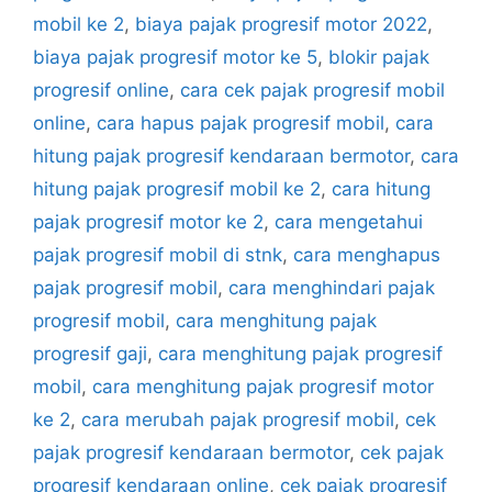
mobil ke 2
,
biaya pajak progresif motor 2022
,
biaya pajak progresif motor ke 5
,
blokir pajak
progresif online
,
cara cek pajak progresif mobil
online
,
cara hapus pajak progresif mobil
,
cara
hitung pajak progresif kendaraan bermotor
,
cara
hitung pajak progresif mobil ke 2
,
cara hitung
pajak progresif motor ke 2
,
cara mengetahui
pajak progresif mobil di stnk
,
cara menghapus
pajak progresif mobil
,
cara menghindari pajak
progresif mobil
,
cara menghitung pajak
progresif gaji
,
cara menghitung pajak progresif
mobil
,
cara menghitung pajak progresif motor
ke 2
,
cara merubah pajak progresif mobil
,
cek
pajak progresif kendaraan bermotor
,
cek pajak
progresif kendaraan online
,
cek pajak progresif