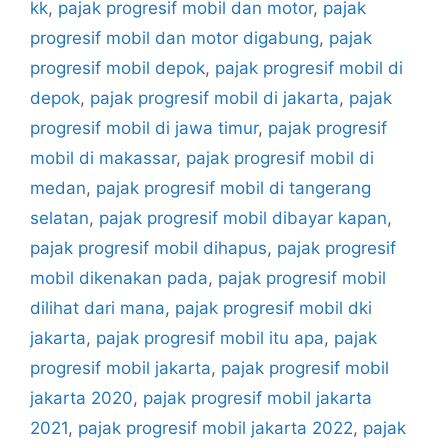
kk
,
pajak progresif mobil dan motor
,
pajak
progresif mobil dan motor digabung
,
pajak
progresif mobil depok
,
pajak progresif mobil di
depok
,
pajak progresif mobil di jakarta
,
pajak
progresif mobil di jawa timur
,
pajak progresif
mobil di makassar
,
pajak progresif mobil di
medan
,
pajak progresif mobil di tangerang
selatan
,
pajak progresif mobil dibayar kapan
,
pajak progresif mobil dihapus
,
pajak progresif
mobil dikenakan pada
,
pajak progresif mobil
dilihat dari mana
,
pajak progresif mobil dki
jakarta
,
pajak progresif mobil itu apa
,
pajak
progresif mobil jakarta
,
pajak progresif mobil
jakarta 2020
,
pajak progresif mobil jakarta
2021
,
pajak progresif mobil jakarta 2022
,
pajak