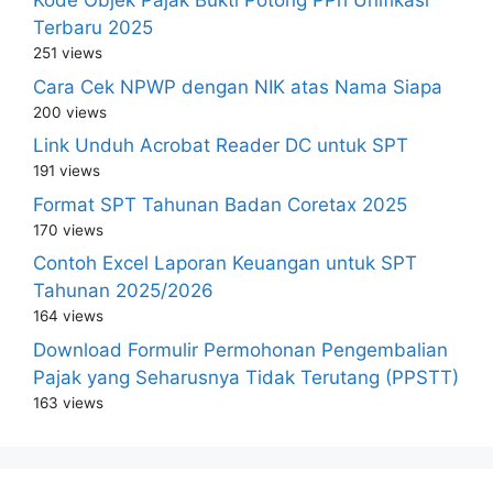
Kode Objek Pajak Bukti Potong PPh Unifikasi
Terbaru 2025
251 views
Cara Cek NPWP dengan NIK atas Nama Siapa
200 views
Link Unduh Acrobat Reader DC untuk SPT
191 views
Format SPT Tahunan Badan Coretax 2025
170 views
Contoh Excel Laporan Keuangan untuk SPT
Tahunan 2025/2026
164 views
Download Formulir Permohonan Pengembalian
Pajak yang Seharusnya Tidak Terutang (PPSTT)
163 views