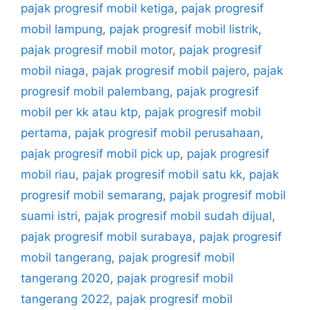
pajak progresif mobil ketiga
,
pajak progresif
mobil lampung
,
pajak progresif mobil listrik
,
pajak progresif mobil motor
,
pajak progresif
mobil niaga
,
pajak progresif mobil pajero
,
pajak
progresif mobil palembang
,
pajak progresif
mobil per kk atau ktp
,
pajak progresif mobil
pertama
,
pajak progresif mobil perusahaan
,
pajak progresif mobil pick up
,
pajak progresif
mobil riau
,
pajak progresif mobil satu kk
,
pajak
progresif mobil semarang
,
pajak progresif mobil
suami istri
,
pajak progresif mobil sudah dijual
,
pajak progresif mobil surabaya
,
pajak progresif
mobil tangerang
,
pajak progresif mobil
tangerang 2020
,
pajak progresif mobil
tangerang 2022
,
pajak progresif mobil