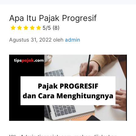
Apa Itu Pajak Progresif
5/5
(8)
Agustus 31, 2022
oleh
admin