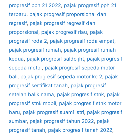
progresif pph 21 2022
,
pajak progresif pph 21
terbaru
,
pajak progresif proporsional dan
regresif
,
pajak progresif regresif dan
proporsional
,
pajak progresif riau
,
pajak
progresif roda 2
,
pajak progresif roda empat
,
pajak progresif rumah
,
pajak progresif rumah
kedua
,
pajak progresif saldo jht
,
pajak progresif
sepeda motor
,
pajak progresif sepeda motor
bali
,
pajak progresif sepeda motor ke 2
,
pajak
progresif sertifikat tanah
,
pajak progresif
setelah balik nama
,
pajak progresif stnk
,
pajak
progresif stnk mobil
,
pajak progresif stnk motor
baru
,
pajak progresif suami istri
,
pajak progresif
sumbar
,
pajak progresif tahun 2022
,
pajak
progresif tanah
,
pajak progresif tanah 2022
,