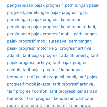
penghapusan pajak progresif
,
perhitungan pajak
progresif
,
perhitungan pajak progresif gaji
,
perhitungan pajak progresif kendaraan
,
perhitungan pajak progresif kendaraan roda 4
,
perhitungan pajak progresif mobil
,
perhitungan
pajak progresif mobil surabaya
,
perhitungan
pajak progresif motor ke 2
,
progresif artinya
adalah
,
tarif pajak progresif adalah brainly
,
tarif
pajak progresif artinya
,
tarif pajak progresif
contoh
,
tarif pajak progresif kendaraan
bermotor
,
tarif pajak progresif mobil
,
tarif pajak
progresif mobil jakarta
,
tarif progresif artinya
,
tarif progresif contoh
,
tarif progresif kendaraan
bermotor
,
tarif progresif kendaraan bermotor
roda 2 dan roda 4
,
tarif progresif non npwp
,