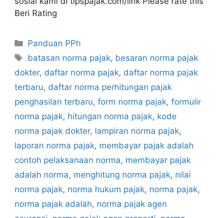
sosial kami di tipspajak.com/link Please rate this
Beri Rating
Kategori
Panduan PPh
Tag
batasan norma pajak
,
besaran norma pajak
dokter
,
daftar norma pajak
,
daftar norma pajak
terbaru
,
daftar norma perhitungan pajak
penghasilan terbaru
,
form norma pajak
,
formulir
norma pajak
,
hitungan norma pajak
,
kode
norma pajak dokter
,
lampiran norma pajak
,
laporan norma pajak
,
membayar pajak adalah
contoh pelaksanaan norma
,
membayar pajak
adalah norma
,
menghitung norma pajak
,
nilai
norma pajak
,
norma hukum pajak
,
norma pajak
,
norma pajak adalah
,
norma pajak agen