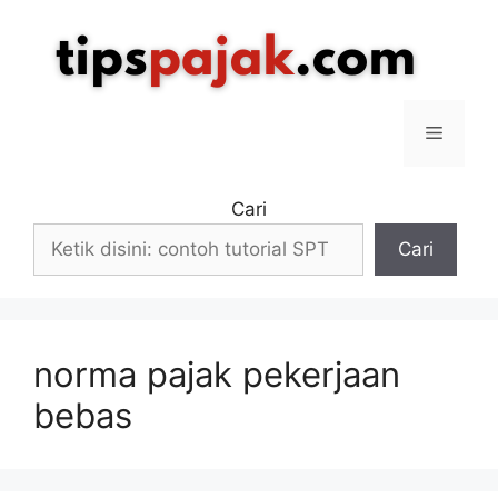
Langsung
ke
isi
Menu
Cari
Cari
norma pajak pekerjaan
bebas