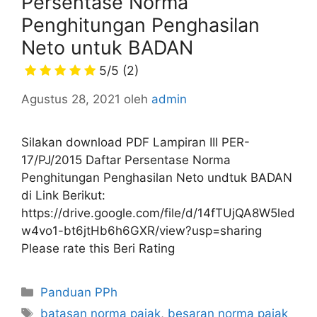
Persentase Norma
Penghitungan Penghasilan
Neto untuk BADAN
5/5
(2)
Agustus 28, 2021
oleh
admin
Silakan download PDF Lampiran III PER-
17/PJ/2015 Daftar Persentase Norma
Penghitungan Penghasilan Neto undtuk BADAN
di Link Berikut:
https://drive.google.com/file/d/14fTUjQA8W5led
w4vo1-bt6jtHb6h6GXR/view?usp=sharing
Please rate this Beri Rating
Kategori
Panduan PPh
Tag
batasan norma pajak
,
besaran norma pajak