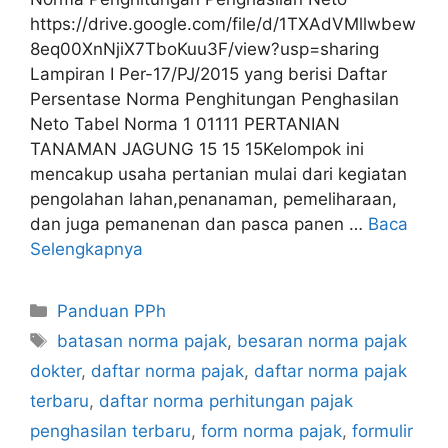
https://drive.google.com/file/d/1TXAdVMllwbew
8eq00XnNjiX7TboKuu3F/view?usp=sharing
Lampiran I Per-17/PJ/2015 yang berisi Daftar
Persentase Norma Penghitungan Penghasilan
Neto Tabel Norma 1 01111 PERTANIAN
TANAMAN JAGUNG 15 15 15Kelompok ini
mencakup usaha pertanian mulai dari kegiatan
pengolahan lahan,penanaman, pemeliharaan,
dan juga pemanenan dan pasca panen …
Baca
Selengkapnya
Kategori
Panduan PPh
Tag
batasan norma pajak
,
besaran norma pajak
dokter
,
daftar norma pajak
,
daftar norma pajak
terbaru
,
daftar norma perhitungan pajak
penghasilan terbaru
,
form norma pajak
,
formulir