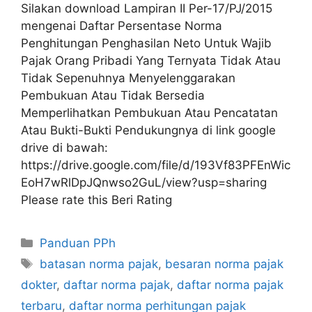
Silakan download Lampiran II Per-17/PJ/2015
mengenai Daftar Persentase Norma
Penghitungan Penghasilan Neto Untuk Wajib
Pajak Orang Pribadi Yang Ternyata Tidak Atau
Tidak Sepenuhnya Menyelenggarakan
Pembukuan Atau Tidak Bersedia
Memperlihatkan Pembukuan Atau Pencatatan
Atau Bukti-Bukti Pendukungnya di link google
drive di bawah:
https://drive.google.com/file/d/193Vf83PFEnWic
EoH7wRlDpJQnwso2GuL/view?usp=sharing
Please rate this Beri Rating
Kategori
Panduan PPh
Tag
batasan norma pajak
,
besaran norma pajak
dokter
,
daftar norma pajak
,
daftar norma pajak
terbaru
,
daftar norma perhitungan pajak