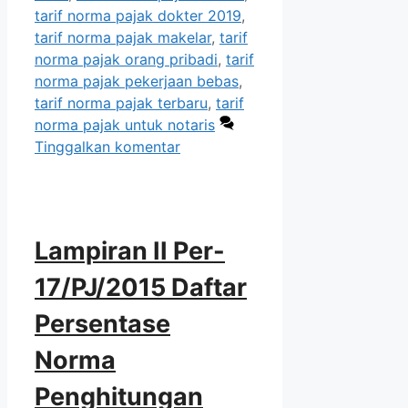
tarif norma pajak dokter 2019
,
tarif norma pajak makelar
,
tarif
norma pajak orang pribadi
,
tarif
norma pajak pekerjaan bebas
,
tarif norma pajak terbaru
,
tarif
norma pajak untuk notaris
Tinggalkan komentar
Lampiran II Per-
17/PJ/2015 Daftar
Persentase
Norma
Penghitungan