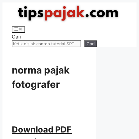
Langsung
ke
isi
Menu
Cari
Cari
norma pajak
fotografer
Download PDF