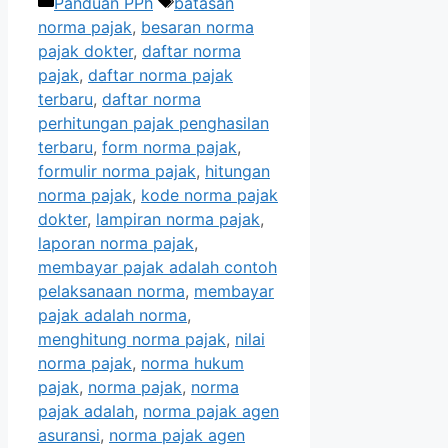
Kategori
Tag
Panduan PPh
batasan
norma pajak
,
besaran norma
pajak dokter
,
daftar norma
pajak
,
daftar norma pajak
terbaru
,
daftar norma
perhitungan pajak penghasilan
terbaru
,
form norma pajak
,
formulir norma pajak
,
hitungan
norma pajak
,
kode norma pajak
dokter
,
lampiran norma pajak
,
laporan norma pajak
,
membayar pajak adalah contoh
pelaksanaan norma
,
membayar
pajak adalah norma
,
menghitung norma pajak
,
nilai
norma pajak
,
norma hukum
pajak
,
norma pajak
,
norma
pajak adalah
,
norma pajak agen
asuransi
,
norma pajak agen