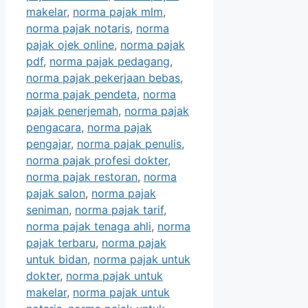
makelar
,
norma pajak mlm
,
norma pajak notaris
,
norma
pajak ojek online
,
norma pajak
pdf
,
norma pajak pedagang
,
norma pajak pekerjaan bebas
,
norma pajak pendeta
,
norma
pajak penerjemah
,
norma pajak
pengacara
,
norma pajak
pengajar
,
norma pajak penulis
,
norma pajak profesi dokter
,
norma pajak restoran
,
norma
pajak salon
,
norma pajak
seniman
,
norma pajak tarif
,
norma pajak tenaga ahli
,
norma
pajak terbaru
,
norma pajak
untuk bidan
,
norma pajak untuk
dokter
,
norma pajak untuk
makelar
,
norma pajak untuk