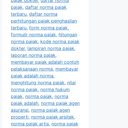
pajak dokter
,
daftar norma
pajak
,
daftar norma pajak
terbaru
,
daftar norma
perhitungan pajak penghasilan
terbaru
,
form norma pajak
,
formulir norma pajak
,
hitungan
norma pajak
,
kode norma pajak
dokter
,
lampiran norma pajak
,
laporan norma pajak
,
membayar pajak adalah contoh
pelaksanaan norma
,
membayar
pajak adalah norma
,
menghitung norma pajak
,
nilai
norma pajak
,
norma hukum
pajak
,
norma pajak
,
norma
pajak adalah
,
norma pajak agen
asuransi
,
norma pajak agen
properti
,
norma pajak arsitek
,
norma pajak artis
,
norma pajak