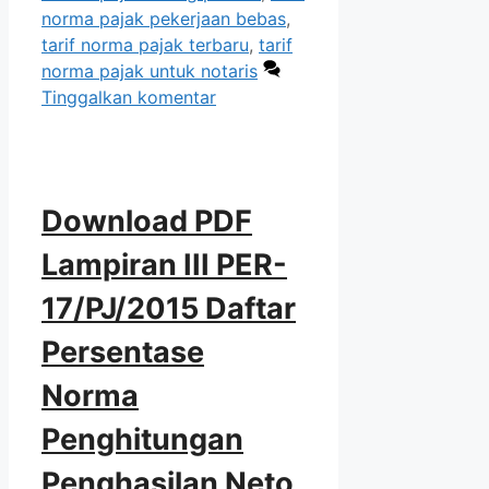
norma pajak pekerjaan bebas
,
tarif norma pajak terbaru
,
tarif
norma pajak untuk notaris
Tinggalkan komentar
Download PDF
Lampiran III PER-
17/PJ/2015 Daftar
Persentase
Norma
Penghitungan
Penghasilan Neto