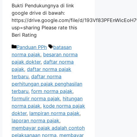
Bukti Pendukungnya di link
google drive di bawah:
https://drive.google.com/file/d/193Vf83PFEnWicE
usp=sharing Please rate this
Beri Rating
Kategori
Tag
Panduan PPh
batasan
norma pajak
,
besaran norma
pajak dokter
,
daftar norma
pajak
,
daftar norma pajak
terbaru
,
daftar norma
perhitungan pajak penghasilan
terbaru
,
form norma pajak
,
formulir norma pajak
,
hitungan
norma pajak
,
kode norma pajak
dokter
,
lampiran norma pajak
,
laporan norma pajak
,
membayar pajak adalah contoh
pelaksanaan norma
,
membayar