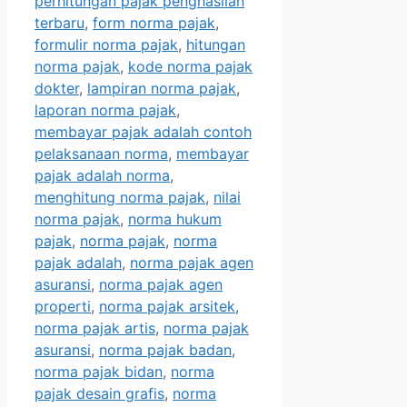
perhitungan pajak penghasilan
terbaru
,
form norma pajak
,
formulir norma pajak
,
hitungan
norma pajak
,
kode norma pajak
dokter
,
lampiran norma pajak
,
laporan norma pajak
,
membayar pajak adalah contoh
pelaksanaan norma
,
membayar
pajak adalah norma
,
menghitung norma pajak
,
nilai
norma pajak
,
norma hukum
pajak
,
norma pajak
,
norma
pajak adalah
,
norma pajak agen
asuransi
,
norma pajak agen
properti
,
norma pajak arsitek
,
norma pajak artis
,
norma pajak
asuransi
,
norma pajak badan
,
norma pajak bidan
,
norma
pajak desain grafis
,
norma