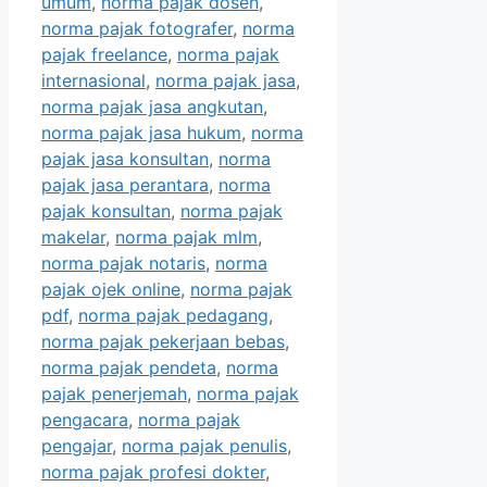
umum
,
norma pajak dosen
,
norma pajak fotografer
,
norma
pajak freelance
,
norma pajak
internasional
,
norma pajak jasa
,
norma pajak jasa angkutan
,
norma pajak jasa hukum
,
norma
pajak jasa konsultan
,
norma
pajak jasa perantara
,
norma
pajak konsultan
,
norma pajak
makelar
,
norma pajak mlm
,
norma pajak notaris
,
norma
pajak ojek online
,
norma pajak
pdf
,
norma pajak pedagang
,
norma pajak pekerjaan bebas
,
norma pajak pendeta
,
norma
pajak penerjemah
,
norma pajak
pengacara
,
norma pajak
pengajar
,
norma pajak penulis
,
norma pajak profesi dokter
,