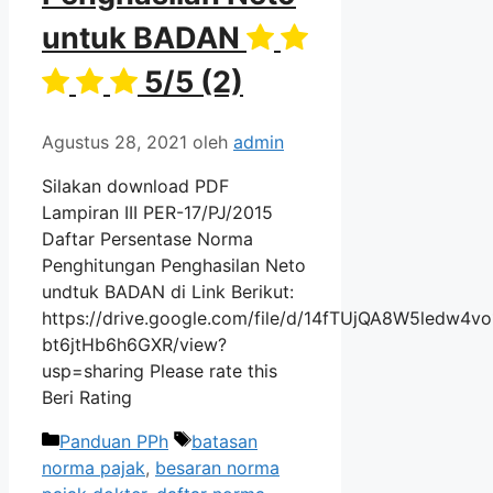
untuk BADAN
5/5
(2)
Agustus 28, 2021
oleh
admin
Silakan download PDF
Lampiran III PER-17/PJ/2015
Daftar Persentase Norma
Penghitungan Penghasilan Neto
undtuk BADAN di Link Berikut:
https://drive.google.com/file/d/14fTUjQA8W5ledw4vo
bt6jtHb6h6GXR/view?
usp=sharing Please rate this
Beri Rating
Kategori
Tag
Panduan PPh
batasan
norma pajak
,
besaran norma