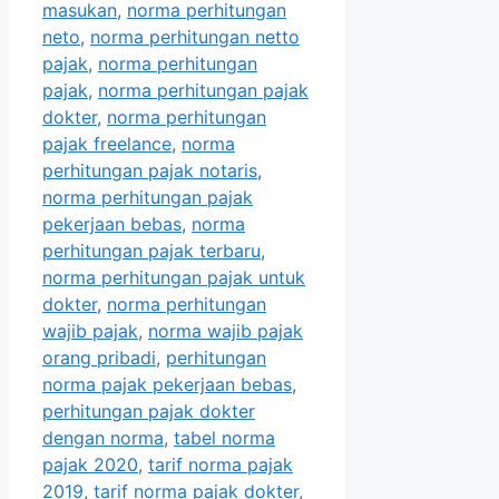
masukan
,
norma perhitungan
neto
,
norma perhitungan netto
pajak
,
norma perhitungan
pajak
,
norma perhitungan pajak
dokter
,
norma perhitungan
pajak freelance
,
norma
perhitungan pajak notaris
,
norma perhitungan pajak
pekerjaan bebas
,
norma
perhitungan pajak terbaru
,
norma perhitungan pajak untuk
dokter
,
norma perhitungan
wajib pajak
,
norma wajib pajak
orang pribadi
,
perhitungan
norma pajak pekerjaan bebas
,
perhitungan pajak dokter
dengan norma
,
tabel norma
pajak 2020
,
tarif norma pajak
2019
,
tarif norma pajak dokter
,