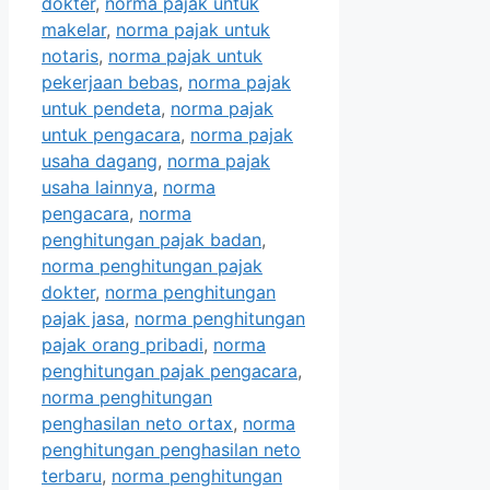
dokter
,
norma pajak untuk
makelar
,
norma pajak untuk
notaris
,
norma pajak untuk
pekerjaan bebas
,
norma pajak
untuk pendeta
,
norma pajak
untuk pengacara
,
norma pajak
usaha dagang
,
norma pajak
usaha lainnya
,
norma
pengacara
,
norma
penghitungan pajak badan
,
norma penghitungan pajak
dokter
,
norma penghitungan
pajak jasa
,
norma penghitungan
pajak orang pribadi
,
norma
penghitungan pajak pengacara
,
norma penghitungan
penghasilan neto ortax
,
norma
penghitungan penghasilan neto
terbaru
,
norma penghitungan