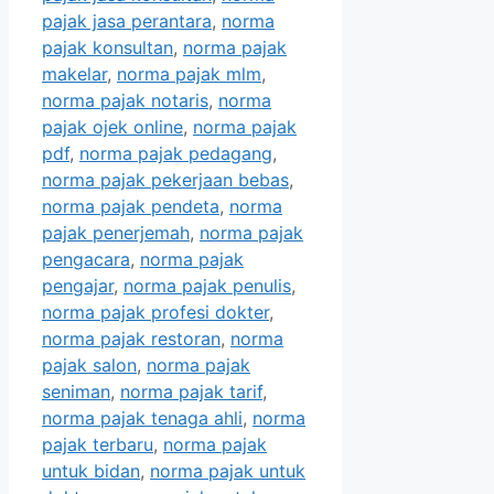
pajak jasa perantara
,
norma
pajak konsultan
,
norma pajak
makelar
,
norma pajak mlm
,
norma pajak notaris
,
norma
pajak ojek online
,
norma pajak
pdf
,
norma pajak pedagang
,
norma pajak pekerjaan bebas
,
norma pajak pendeta
,
norma
pajak penerjemah
,
norma pajak
pengacara
,
norma pajak
pengajar
,
norma pajak penulis
,
norma pajak profesi dokter
,
norma pajak restoran
,
norma
pajak salon
,
norma pajak
seniman
,
norma pajak tarif
,
norma pajak tenaga ahli
,
norma
pajak terbaru
,
norma pajak
untuk bidan
,
norma pajak untuk