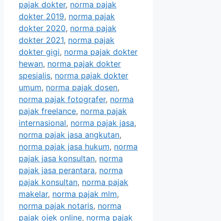
pajak dokter
,
norma pajak
dokter 2019
,
norma pajak
dokter 2020
,
norma pajak
dokter 2021
,
norma pajak
dokter gigi
,
norma pajak dokter
hewan
,
norma pajak dokter
spesialis
,
norma pajak dokter
umum
,
norma pajak dosen
,
norma pajak fotografer
,
norma
pajak freelance
,
norma pajak
internasional
,
norma pajak jasa
,
norma pajak jasa angkutan
,
norma pajak jasa hukum
,
norma
pajak jasa konsultan
,
norma
pajak jasa perantara
,
norma
pajak konsultan
,
norma pajak
makelar
,
norma pajak mlm
,
norma pajak notaris
,
norma
pajak ojek online
,
norma pajak