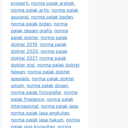
properti
,
norma pajak arsitek
,
norma pajak artis
,
norma pajak
asuransi
,
norma pajak badan
,
norma pajak bidan
,
norma
pajak desain grafis
,
norma
pajak dokter
,
norma pajak
dokter 2019
,
norma pajak
dokter 2020
,
norma pajak
dokter 2021
,
norma pajak
dokter gigi
,
norma pajak dokter
hewan
,
norma pajak dokter
spesialis
,
norma pajak dokter
umum
,
norma pajak dosen
,
norma pajak fotografer
,
norma
pajak freelance
,
norma pajak
internasional
,
norma pajak jasa
,
norma pajak jasa angkutan
,
norma pajak jasa hukum
,
norma
pajak jasa konsultan
,
norma