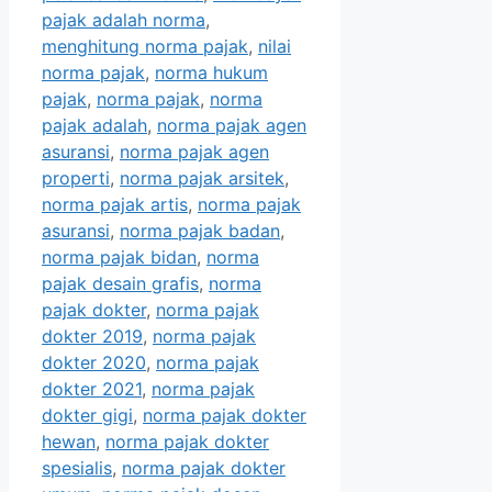
pajak adalah norma
,
menghitung norma pajak
,
nilai
norma pajak
,
norma hukum
pajak
,
norma pajak
,
norma
pajak adalah
,
norma pajak agen
asuransi
,
norma pajak agen
properti
,
norma pajak arsitek
,
norma pajak artis
,
norma pajak
asuransi
,
norma pajak badan
,
norma pajak bidan
,
norma
pajak desain grafis
,
norma
pajak dokter
,
norma pajak
dokter 2019
,
norma pajak
dokter 2020
,
norma pajak
dokter 2021
,
norma pajak
dokter gigi
,
norma pajak dokter
hewan
,
norma pajak dokter
spesialis
,
norma pajak dokter