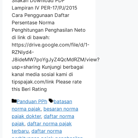
Silakan Download PDF
Lampiran IV PER-17/PJ/2015
Cara Penggunaan Daftar
Persentase Norma
Penghitungan Penghasilan Neto
di link di bawah:
https://drive.google.com/file/d/1-
RZNiyd4-
J8ideMW7poYgJyZ4QcMdRZM/view?
usp=sharing Kunjungi berbagai
kanal media sosial kami di
tipspajak.com/link Please rate
this Beri Rating
Kategori
Tag
Panduan PPh
batasan
norma pajak
,
besaran norma
pajak dokter
,
daftar norma
pajak
,
daftar norma pajak
terbaru
,
daftar norma