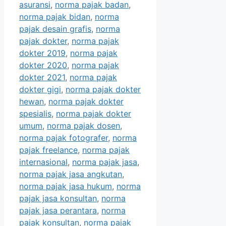
asuransi
,
norma pajak badan
,
norma pajak bidan
,
norma
pajak desain grafis
,
norma
pajak dokter
,
norma pajak
dokter 2019
,
norma pajak
dokter 2020
,
norma pajak
dokter 2021
,
norma pajak
dokter gigi
,
norma pajak dokter
hewan
,
norma pajak dokter
spesialis
,
norma pajak dokter
umum
,
norma pajak dosen
,
norma pajak fotografer
,
norma
pajak freelance
,
norma pajak
internasional
,
norma pajak jasa
,
norma pajak jasa angkutan
,
norma pajak jasa hukum
,
norma
pajak jasa konsultan
,
norma
pajak jasa perantara
,
norma
pajak konsultan
,
norma pajak