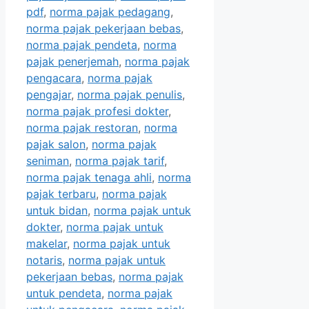
pdf
,
norma pajak pedagang
,
norma pajak pekerjaan bebas
,
norma pajak pendeta
,
norma
pajak penerjemah
,
norma pajak
pengacara
,
norma pajak
pengajar
,
norma pajak penulis
,
norma pajak profesi dokter
,
norma pajak restoran
,
norma
pajak salon
,
norma pajak
seniman
,
norma pajak tarif
,
norma pajak tenaga ahli
,
norma
pajak terbaru
,
norma pajak
untuk bidan
,
norma pajak untuk
dokter
,
norma pajak untuk
makelar
,
norma pajak untuk
notaris
,
norma pajak untuk
pekerjaan bebas
,
norma pajak
untuk pendeta
,
norma pajak