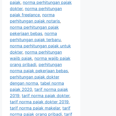
pajak
,
norma perhitungan pajak
dokter
,
norma perhitungan
pajak freelance
,
norma
perhitungan pajak notaris
,
norma perhitungan pajak
pekerjaan bebas
,
norma
perhitungan pajak terbaru
,
norma perhitungan pajak untuk
dokter
,
norma perhitungan
wajib pajak
,
norma wajib pajak
orang pribadi
,
perhitungan
norma pajak pekerjaan bebas
,
perhitungan pajak dokter
dengan norma
,
tabel norma
pajak 2020
,
tarif norma pajak
2019
,
tarif norma pajak dokter
,
tarif norma pajak dokter 2019
,
tarif norma pajak makelar
,
tarif
norma pajak orang pribadi
,
tarif