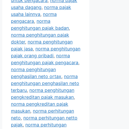
untuk pengacara
,
norma pajak
usaha dagang
,
norma pajak
usaha lainnya
,
norma
pengacara
,
norma
penghitungan pajak badan
,
norma penghitungan pajak
dokter
,
norma penghitungan
pajak jasa
,
norma penghitungan
pajak orang pribadi
,
norma
penghitungan pajak pengacara
,
norma penghitungan
penghasilan neto ortax
,
norma
penghitungan penghasilan neto
terbaru
,
norma penghitungan
pengkreditan pajak masukan
,
norma pengkreditan pajak
masukan
,
norma perhitungan
neto
,
norma perhitungan netto
pajak
,
norma perhitungan