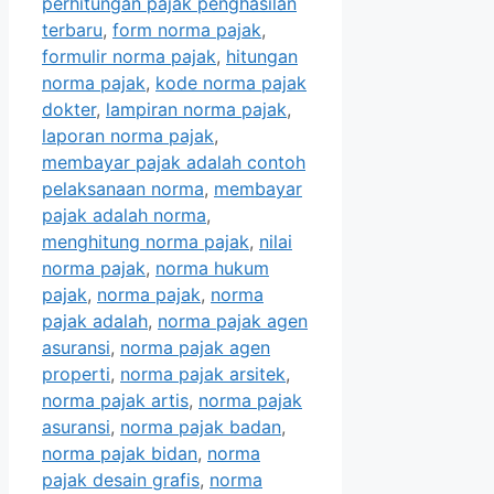
perhitungan pajak penghasilan
terbaru
,
form norma pajak
,
formulir norma pajak
,
hitungan
norma pajak
,
kode norma pajak
dokter
,
lampiran norma pajak
,
laporan norma pajak
,
membayar pajak adalah contoh
pelaksanaan norma
,
membayar
pajak adalah norma
,
menghitung norma pajak
,
nilai
norma pajak
,
norma hukum
pajak
,
norma pajak
,
norma
pajak adalah
,
norma pajak agen
asuransi
,
norma pajak agen
properti
,
norma pajak arsitek
,
norma pajak artis
,
norma pajak
asuransi
,
norma pajak badan
,
norma pajak bidan
,
norma
pajak desain grafis
,
norma