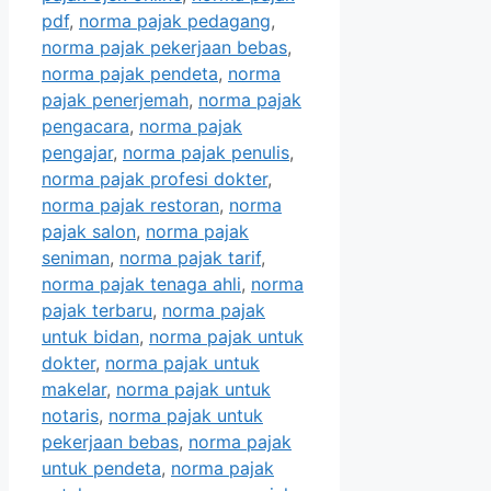
pdf
,
norma pajak pedagang
,
norma pajak pekerjaan bebas
,
norma pajak pendeta
,
norma
pajak penerjemah
,
norma pajak
pengacara
,
norma pajak
pengajar
,
norma pajak penulis
,
norma pajak profesi dokter
,
norma pajak restoran
,
norma
pajak salon
,
norma pajak
seniman
,
norma pajak tarif
,
norma pajak tenaga ahli
,
norma
pajak terbaru
,
norma pajak
untuk bidan
,
norma pajak untuk
dokter
,
norma pajak untuk
makelar
,
norma pajak untuk
notaris
,
norma pajak untuk
pekerjaan bebas
,
norma pajak
untuk pendeta
,
norma pajak