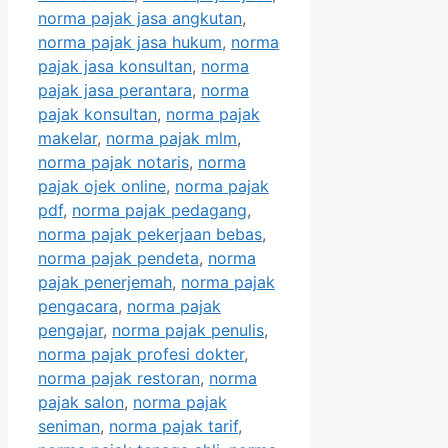
norma pajak jasa angkutan
,
norma pajak jasa hukum
,
norma
pajak jasa konsultan
,
norma
pajak jasa perantara
,
norma
pajak konsultan
,
norma pajak
makelar
,
norma pajak mlm
,
norma pajak notaris
,
norma
pajak ojek online
,
norma pajak
pdf
,
norma pajak pedagang
,
norma pajak pekerjaan bebas
,
norma pajak pendeta
,
norma
pajak penerjemah
,
norma pajak
pengacara
,
norma pajak
pengajar
,
norma pajak penulis
,
norma pajak profesi dokter
,
norma pajak restoran
,
norma
pajak salon
,
norma pajak
seniman
,
norma pajak tarif
,