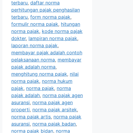
terbaru
,
daftar norma
perhitungan pajak penghasilan
terbaru
,
form norma pajak
,
formulir norma pajak
,
hitungan
norma pajak
,
kode norma pajak
dokter
,
lampiran norma pajak
,
laporan norma pajak
,
membayar pajak adalah contoh
pelaksanaan norma
,
membayar
pajak adalah norma
,
menghitung norma pajak
,
nilai
norma pajak
,
norma hukum
pajak
,
norma pajak
,
norma
pajak adalah
,
norma pajak agen
asuransi
,
norma pajak agen
properti
,
norma pajak arsitek
,
norma pajak artis
,
norma pajak
asuransi
,
norma pajak badan
,
norma pajak bidan
,
norma