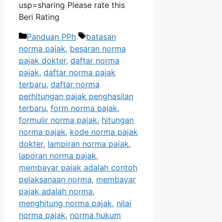
usp=sharing Please rate this
Beri Rating
Kategori
Tag
Panduan PPh
batasan
norma pajak
,
besaran norma
pajak dokter
,
daftar norma
pajak
,
daftar norma pajak
terbaru
,
daftar norma
perhitungan pajak penghasilan
terbaru
,
form norma pajak
,
formulir norma pajak
,
hitungan
norma pajak
,
kode norma pajak
dokter
,
lampiran norma pajak
,
laporan norma pajak
,
membayar pajak adalah contoh
pelaksanaan norma
,
membayar
pajak adalah norma
,
menghitung norma pajak
,
nilai
norma pajak
,
norma hukum