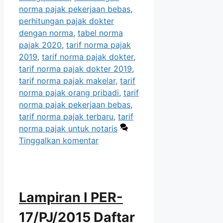
norma pajak pekerjaan bebas
,
perhitungan pajak dokter
dengan norma
,
tabel norma
pajak 2020
,
tarif norma pajak
2019
,
tarif norma pajak dokter
,
tarif norma pajak dokter 2019
,
tarif norma pajak makelar
,
tarif
norma pajak orang pribadi
,
tarif
norma pajak pekerjaan bebas
,
tarif norma pajak terbaru
,
tarif
norma pajak untuk notaris
Tinggalkan komentar
Lampiran I PER-
17/PJ/2015 Daftar