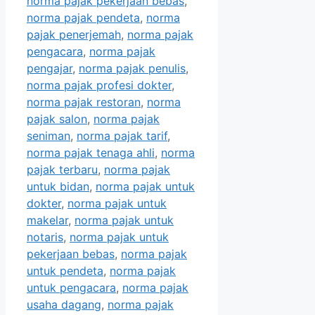
norma pajak pekerjaan bebas
,
norma pajak pendeta
,
norma
pajak penerjemah
,
norma pajak
pengacara
,
norma pajak
pengajar
,
norma pajak penulis
,
norma pajak profesi dokter
,
norma pajak restoran
,
norma
pajak salon
,
norma pajak
seniman
,
norma pajak tarif
,
norma pajak tenaga ahli
,
norma
pajak terbaru
,
norma pajak
untuk bidan
,
norma pajak untuk
dokter
,
norma pajak untuk
makelar
,
norma pajak untuk
notaris
,
norma pajak untuk
pekerjaan bebas
,
norma pajak
untuk pendeta
,
norma pajak
untuk pengacara
,
norma pajak
usaha dagang
,
norma pajak