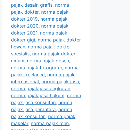
pajak desain grafis
,
norma
pajak dokter
,
norma pajak
dokter 2019
,
norma pajak
dokter 2020
,
norma pajak
dokter 2021
,
norma pajak
dokter gigi
,
norma pajak dokter
hewan
,
norma pajak dokter
spesialis
,
norma pajak dokter
umum
,
norma pajak dosen
,
norma pajak fotografer
,
norma
pajak freelance
,
norma pajak
internasional
,
norma pajak jasa
,
norma pajak jasa angkutan
,
norma pajak jasa hukum
,
norma
pajak jasa konsultan
,
norma
pajak jasa perantara
,
norma
pajak konsultan
,
norma pajak
makelar
,
norma pajak mlm
,