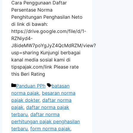
Cara Penggunaan Daftar
Persentase Norma
Penghitungan Penghasilan Neto
di link di bawah:
https://drive.google.com/file/d/1-
RZNiyd4-
J8ideMW7poYgJyZ4QcMdRZM/view?
usp=sharing Kunjungi berbagai
kanal media sosial kami di
tipspajak.com/link Please rate
this Beri Rating
Kategori
Tag
Panduan PPh
batasan
norma pajak
,
besaran norma
pajak dokter
,
daftar norma
pajak
,
daftar norma pajak
terbaru
,
daftar norma
perhitungan pajak penghasilan
terbaru
,
form norma pajak
,