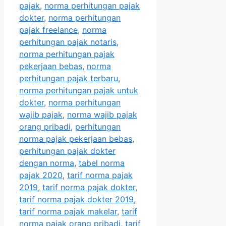
pajak
,
norma perhitungan pajak
dokter
,
norma perhitungan
pajak freelance
,
norma
perhitungan pajak notaris
,
norma perhitungan pajak
pekerjaan bebas
,
norma
perhitungan pajak terbaru
,
norma perhitungan pajak untuk
dokter
,
norma perhitungan
wajib pajak
,
norma wajib pajak
orang pribadi
,
perhitungan
norma pajak pekerjaan bebas
,
perhitungan pajak dokter
dengan norma
,
tabel norma
pajak 2020
,
tarif norma pajak
2019
,
tarif norma pajak dokter
,
tarif norma pajak dokter 2019
,
tarif norma pajak makelar
,
tarif
norma pajak orang pribadi
,
tarif