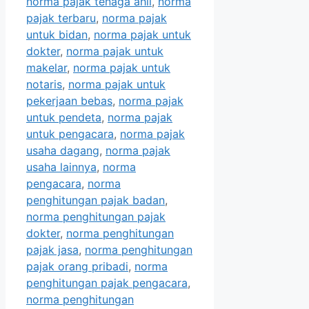
norma pajak tenaga ahli
,
norma
pajak terbaru
,
norma pajak
untuk bidan
,
norma pajak untuk
dokter
,
norma pajak untuk
makelar
,
norma pajak untuk
notaris
,
norma pajak untuk
pekerjaan bebas
,
norma pajak
untuk pendeta
,
norma pajak
untuk pengacara
,
norma pajak
usaha dagang
,
norma pajak
usaha lainnya
,
norma
pengacara
,
norma
penghitungan pajak badan
,
norma penghitungan pajak
dokter
,
norma penghitungan
pajak jasa
,
norma penghitungan
pajak orang pribadi
,
norma
penghitungan pajak pengacara
,
norma penghitungan