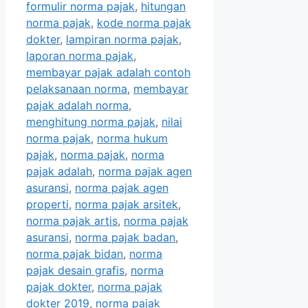
formulir norma pajak
,
hitungan
norma pajak
,
kode norma pajak
dokter
,
lampiran norma pajak
,
laporan norma pajak
,
membayar pajak adalah contoh
pelaksanaan norma
,
membayar
pajak adalah norma
,
menghitung norma pajak
,
nilai
norma pajak
,
norma hukum
pajak
,
norma pajak
,
norma
pajak adalah
,
norma pajak agen
asuransi
,
norma pajak agen
properti
,
norma pajak arsitek
,
norma pajak artis
,
norma pajak
asuransi
,
norma pajak badan
,
norma pajak bidan
,
norma
pajak desain grafis
,
norma
pajak dokter
,
norma pajak
dokter 2019
,
norma pajak