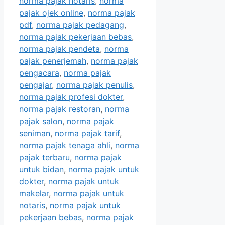
norma pajak notaris
,
norma
pajak ojek online
,
norma pajak
pdf
,
norma pajak pedagang
,
norma pajak pekerjaan bebas
,
norma pajak pendeta
,
norma
pajak penerjemah
,
norma pajak
pengacara
,
norma pajak
pengajar
,
norma pajak penulis
,
norma pajak profesi dokter
,
norma pajak restoran
,
norma
pajak salon
,
norma pajak
seniman
,
norma pajak tarif
,
norma pajak tenaga ahli
,
norma
pajak terbaru
,
norma pajak
untuk bidan
,
norma pajak untuk
dokter
,
norma pajak untuk
makelar
,
norma pajak untuk
notaris
,
norma pajak untuk
pekerjaan bebas
,
norma pajak