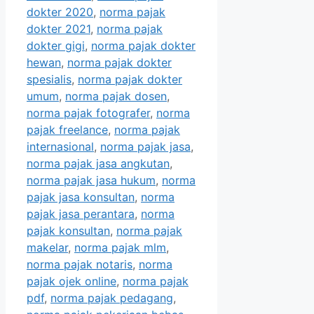
dokter 2020
,
norma pajak
dokter 2021
,
norma pajak
dokter gigi
,
norma pajak dokter
hewan
,
norma pajak dokter
spesialis
,
norma pajak dokter
umum
,
norma pajak dosen
,
norma pajak fotografer
,
norma
pajak freelance
,
norma pajak
internasional
,
norma pajak jasa
,
norma pajak jasa angkutan
,
norma pajak jasa hukum
,
norma
pajak jasa konsultan
,
norma
pajak jasa perantara
,
norma
pajak konsultan
,
norma pajak
makelar
,
norma pajak mlm
,
norma pajak notaris
,
norma
pajak ojek online
,
norma pajak
pdf
,
norma pajak pedagang
,