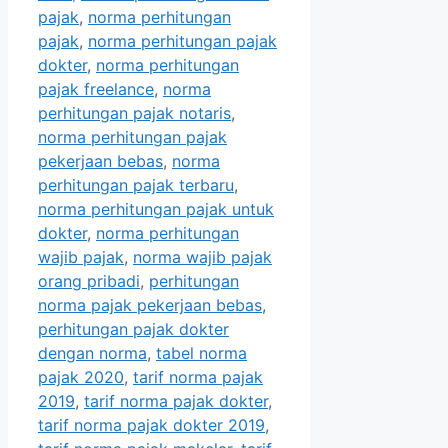
pajak
,
norma perhitungan
pajak
,
norma perhitungan pajak
dokter
,
norma perhitungan
pajak freelance
,
norma
perhitungan pajak notaris
,
norma perhitungan pajak
pekerjaan bebas
,
norma
perhitungan pajak terbaru
,
norma perhitungan pajak untuk
dokter
,
norma perhitungan
wajib pajak
,
norma wajib pajak
orang pribadi
,
perhitungan
norma pajak pekerjaan bebas
,
perhitungan pajak dokter
dengan norma
,
tabel norma
pajak 2020
,
tarif norma pajak
2019
,
tarif norma pajak dokter
,
tarif norma pajak dokter 2019
,