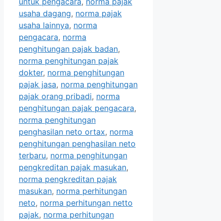
untuk pengacara
,
norma pajak
usaha dagang
,
norma pajak
usaha lainnya
,
norma
pengacara
,
norma
penghitungan pajak badan
,
norma penghitungan pajak
dokter
,
norma penghitungan
pajak jasa
,
norma penghitungan
pajak orang pribadi
,
norma
penghitungan pajak pengacara
,
norma penghitungan
penghasilan neto ortax
,
norma
penghitungan penghasilan neto
terbaru
,
norma penghitungan
pengkreditan pajak masukan
,
norma pengkreditan pajak
masukan
,
norma perhitungan
neto
,
norma perhitungan netto
pajak
,
norma perhitungan