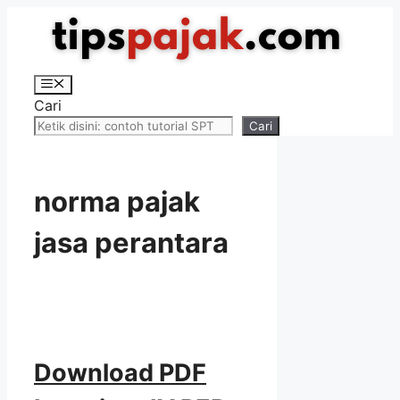
Langsung
ke
isi
Menu
Cari
Cari
norma pajak
jasa perantara
Download PDF