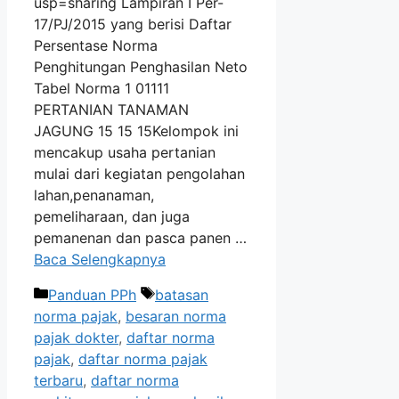
usp=sharing Lampiran I Per-
17/PJ/2015 yang berisi Daftar
Persentase Norma
Penghitungan Penghasilan Neto
Tabel Norma 1 01111
PERTANIAN TANAMAN
JAGUNG 15 15 15Kelompok ini
mencakup usaha pertanian
mulai dari kegiatan pengolahan
lahan,penanaman,
pemeliharaan, dan juga
pemanenan dan pasca panen …
Baca Selengkapnya
Kategori
Tag
Panduan PPh
batasan
norma pajak
,
besaran norma
pajak dokter
,
daftar norma
pajak
,
daftar norma pajak
terbaru
,
daftar norma