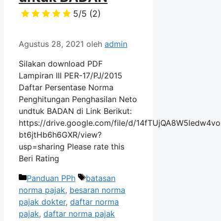
5/5
(2)
Agustus 28, 2021
oleh
admin
Silakan download PDF
Lampiran III PER-17/PJ/2015
Daftar Persentase Norma
Penghitungan Penghasilan Neto
undtuk BADAN di Link Berikut:
https://drive.google.com/file/d/14fTUjQA8W5ledw4vo
bt6jtHb6h6GXR/view?
usp=sharing Please rate this
Beri Rating
Kategori
Tag
Panduan PPh
batasan
norma pajak
,
besaran norma
pajak dokter
,
daftar norma
pajak
,
daftar norma pajak