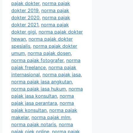
pajak dokter
,
norma pajak
dokter 2019
,
norma pajak
dokter 2020
,
norma pajak
dokter 2021
,
norma pajak
dokter gigi
,
norma pajak dokter
hewan
,
norma pajak dokter
spesialis
,
norma pajak dokter
umum
,
norma pajak dosen
,
norma pajak fotografer
,
norma
pajak freelance
,
norma pajak
internasional
,
norma pajak jasa
,
norma pajak jasa angkutan
,
norma pajak jasa hukum
,
norma
pajak jasa konsultan
,
norma
pajak jasa perantara
,
norma
pajak konsultan
,
norma pajak
makelar
,
norma pajak mlm
,
norma pajak notaris
,
norma
pajak ojek online
,
norma pajak