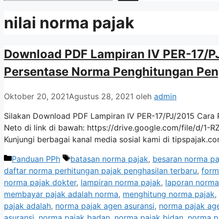
nilai norma pajak
Download PDF Lampiran IV PER-17/P
Persentase Norma Penghitungan Pen
Oktober 20, 2021
Agustus 28, 2021
oleh
admin
Silakan Download PDF Lampiran IV PER-17/PJ/2015 Cara 
Neto di link di bawah: https://drive.google.com/file
Kunjungi berbagai kanal media sosial kami di tipspajak.com
Kategori
Tag
Panduan PPh
batasan norma pajak
,
besaran norma pa
daftar norma perhitungan pajak penghasilan terbaru
,
form
norma pajak dokter
,
lampiran norma pajak
,
laporan norma
membayar pajak adalah norma
,
menghitung norma pajak
,
pajak adalah
,
norma pajak agen asuransi
,
norma pajak age
asuransi
,
norma pajak badan
,
norma pajak bidan
,
norma pa