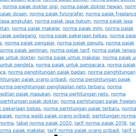
,
norma pajak dokter gigi
,
norma pajak dokter hewan
,
nor
pajak dosen
,
norma pajak fotografer
,
norma pajak freelanc
jasa angkutan
,
norma pajak jasa hukum
,
norma pajak jasa
ltan
,
norma pajak makelar
,
norma pajak mlm
,
norma pajak
pajak pedagang
,
norma pajak pekerjaan bebas
,
norma paja
a
,
norma pajak pengajar
,
norma pajak penulis
,
norma pajak
norma pajak seniman
,
norma pajak tarif
,
norma pajak tenaga
ak untuk dokter
,
norma pajak untuk makelar
,
norma pajak u
 untuk pendeta
,
norma pajak untuk pengacara
,
norma pajak
ara
,
norma penghitungan pajak badan
,
norma penghitungan
itungan pajak orang pribadi
,
norma penghitungan pajak
norma penghitungan penghasilan neto terbaru
,
norma
editan pajak masukan
,
norma perhitungan neto
,
norma
perhitungan pajak dokter
,
norma perhitungan pajak freelan
k pekerjaan bebas
,
norma perhitungan pajak terbaru
,
norm
pajak
,
norma wajib pajak orang pribadi
,
perhitungan norma
 norma
,
tabel norma pajak 2020
,
tarif norma pajak 2019
,
tar
norma pajak makelar
,
tarif norma pajak orang pribadi
,
tarif 