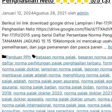
Penghasilan Neto
5/5
(3)
Januari 12, 2024
Agustus 28, 2021
oleh
admin
Berikut ini link download google drive Lampiran I Per-17
Penghasilan Neto https://drive.google.com/file/d/1TXA
Per-17/PJ/2015 yang berisi Daftar Persentase Norma Pen
TANAMAN JAGUNG 15 15 15Kelompok ini mencakup usaha p
pemeliharaan, dan juga pemanenan dan pasca panen …
B
Kategori
Tag
Panduan PPh
batasan norma pajak
,
besaran norma pa
daftar norma perhitungan pajak penghasilan terbaru
,
form
norma pajak dokter
,
lampiran norma pajak
,
laporan norma
membayar pajak adalah norma
,
menghitung norma pajak
,
pajak adalah
,
norma pajak agen asuransi
,
norma pajak age
asuransi
,
norma pajak badan
,
norma pajak bidan
,
norma pa
2019
,
norma pajak dokter 2020
,
norma pajak dokter 2021
pajak dokter spesialis
,
norma pajak dokter umum
,
norma 
norma pajak internasional
,
norma pajak jasa
,
norma pajak 
konsultan
,
norma pajak jasa perantara
,
norma pajak konsu