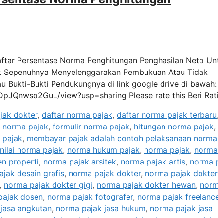
aftar Persentase Norma Penghitungan Penghasilan Neto Un
dak Sepenuhnya Menyelenggarakan Pembukuan Atau Tidak
 Bukti-Bukti Pendukungnya di link google drive di bawah:
DpJQnwso2GuL/view?usp=sharing Please rate this Beri Rat
jak dokter
,
daftar norma pajak
,
daftar norma pajak terbaru
 norma pajak
,
formulir norma pajak
,
hitungan norma pajak
,
 pajak
,
membayar pajak adalah contoh pelaksanaan norma
nilai norma pajak
,
norma hukum pajak
,
norma pajak
,
norma
n properti
,
norma pajak arsitek
,
norma pajak artis
,
norma 
jak desain grafis
,
norma pajak dokter
,
norma pajak dokter
,
norma pajak dokter gigi
,
norma pajak dokter hewan
,
nor
pajak dosen
,
norma pajak fotografer
,
norma pajak freelanc
jasa angkutan
,
norma pajak jasa hukum
,
norma pajak jasa