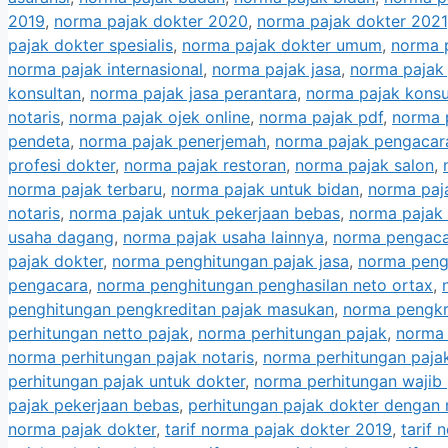
2019
,
norma pajak dokter 2020
,
norma pajak dokter 2021
pajak dokter spesialis
,
norma pajak dokter umum
,
norma 
norma pajak internasional
,
norma pajak jasa
,
norma pajak 
konsultan
,
norma pajak jasa perantara
,
norma pajak konsu
notaris
,
norma pajak ojek online
,
norma pajak pdf
,
norma 
pendeta
,
norma pajak penerjemah
,
norma pajak pengacar
profesi dokter
,
norma pajak restoran
,
norma pajak salon
,
norma pajak terbaru
,
norma pajak untuk bidan
,
norma paj
notaris
,
norma pajak untuk pekerjaan bebas
,
norma pajak
usaha dagang
,
norma pajak usaha lainnya
,
norma pengac
pajak dokter
,
norma penghitungan pajak jasa
,
norma pengh
pengacara
,
norma penghitungan penghasilan neto ortax
,
penghitungan pengkreditan pajak masukan
,
norma pengkr
perhitungan netto pajak
,
norma perhitungan pajak
,
norma 
norma perhitungan pajak notaris
,
norma perhitungan paja
perhitungan pajak untuk dokter
,
norma perhitungan wajib 
pajak pekerjaan bebas
,
perhitungan pajak dokter dengan
norma pajak dokter
,
tarif norma pajak dokter 2019
,
tarif 