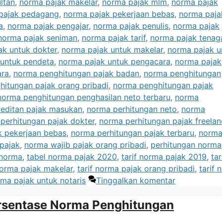
ltan
,
norma pajak makelar
,
norma pajak mlm
,
norma pajak
pajak pedagang
,
norma pajak pekerjaan bebas
,
norma paja
a
,
norma pajak pengajar
,
norma pajak penulis
,
norma pajak
norma pajak seniman
,
norma pajak tarif
,
norma pajak tenaga
ak untuk dokter
,
norma pajak untuk makelar
,
norma pajak u
 untuk pendeta
,
norma pajak untuk pengacara
,
norma pajak
ara
,
norma penghitungan pajak badan
,
norma penghitungan
itungan pajak orang pribadi
,
norma penghitungan pajak
norma penghitungan penghasilan neto terbaru
,
norma
editan pajak masukan
,
norma perhitungan neto
,
norma
perhitungan pajak dokter
,
norma perhitungan pajak freelan
k pekerjaan bebas
,
norma perhitungan pajak terbaru
,
norm
pajak
,
norma wajib pajak orang pribadi
,
perhitungan norma
 norma
,
tabel norma pajak 2020
,
tarif norma pajak 2019
,
tar
norma pajak makelar
,
tarif norma pajak orang pribadi
,
tarif 
rma pajak untuk notaris
Tinggalkan komentar
ersentase Norma Penghitungan