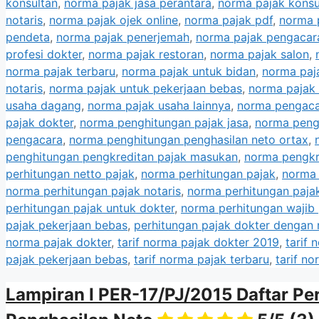
konsultan
,
norma pajak jasa perantara
,
norma pajak konsu
notaris
,
norma pajak ojek online
,
norma pajak pdf
,
norma 
pendeta
,
norma pajak penerjemah
,
norma pajak pengacar
profesi dokter
,
norma pajak restoran
,
norma pajak salon
,
norma pajak terbaru
,
norma pajak untuk bidan
,
norma paj
notaris
,
norma pajak untuk pekerjaan bebas
,
norma pajak
usaha dagang
,
norma pajak usaha lainnya
,
norma pengac
pajak dokter
,
norma penghitungan pajak jasa
,
norma pengh
pengacara
,
norma penghitungan penghasilan neto ortax
,
penghitungan pengkreditan pajak masukan
,
norma pengkr
perhitungan netto pajak
,
norma perhitungan pajak
,
norma 
norma perhitungan pajak notaris
,
norma perhitungan paja
perhitungan pajak untuk dokter
,
norma perhitungan wajib 
pajak pekerjaan bebas
,
perhitungan pajak dokter dengan
norma pajak dokter
,
tarif norma pajak dokter 2019
,
tarif 
pajak pekerjaan bebas
,
tarif norma pajak terbaru
,
tarif no
Lampiran I PER-17/PJ/2015 Daftar P