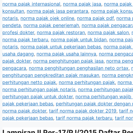
norma pajak internasional
,
norma pajak jasa
,
norma pajak 
konsultan
,
norma pajak jasa perantara
,
norma pajak konsu
notaris
,
norma pajak ojek online
,
norma pajak pdf
,
norma 
pendeta
,
norma pajak penerjemah
,
norma pajak pengacar
profesi dokter
,
norma pajak restoran
,
norma pajak salon
,
norma pajak terbaru
,
norma pajak untuk bidan
,
norma paj
notaris
,
norma pajak untuk pekerjaan bebas
,
norma pajak
usaha dagang
,
norma pajak usaha lainnya
,
norma pengac
pajak dokter
,
norma penghitungan pajak jasa
,
norma pengh
pengacara
,
norma penghitungan penghasilan neto ortax
,
penghitungan pengkreditan pajak masukan
,
norma pengkr
perhitungan netto pajak
,
norma perhitungan pajak
,
norma 
norma perhitungan pajak notaris
,
norma perhitungan paja
perhitungan pajak untuk dokter
,
norma perhitungan wajib 
pajak pekerjaan bebas
,
perhitungan pajak dokter dengan
norma pajak dokter
,
tarif norma pajak dokter 2019
,
tarif 
pajak pekerjaan bebas
,
tarif norma pajak terbaru
,
tarif no
Lampiran II Per-17/PJ/2015 Daftar P