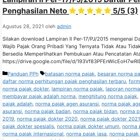
Penghasilan Neto
5/5
(3)
Agustus 28, 2021
oleh
admin
Silakan download Lampiran II Per-17/PJ/2015 mengenai D
Wajib Pajak Orang Pribadi Yang Ternyata Tidak Atau Ti
Bersedia Memperlihatkan Pembukuan Atau Pencatatan Atau
https://drive.google.com/file/d/193Vf83PFEnWicEoH7wRl
Kategori
Tag
Panduan PPh
batasan norma pajak
,
besaran norma pa
daftar norma perhitungan pajak penghasilan terbaru
,
form
norma pajak dokter
,
lampiran norma pajak
,
laporan norma
membayar pajak adalah norma
,
menghitung norma pajak
,
pajak adalah
,
norma pajak agen asuransi
,
norma pajak age
asuransi
,
norma pajak badan
,
norma pajak bidan
,
norma pa
2019
,
norma pajak dokter 2020
,
norma pajak dokter 2021
pajak dokter spesialis
,
norma pajak dokter umum
,
norma 
norma pajak internasional
,
norma pajak jasa
,
norma pajak 