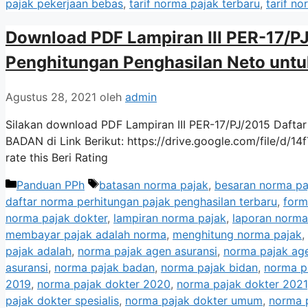
pajak pekerjaan bebas
,
tarif norma pajak terbaru
,
tarif no
Download PDF Lampiran III PER-17/P
Penghitungan Penghasilan Neto unt
Agustus 28, 2021
oleh
admin
Silakan download PDF Lampiran III PER-17/PJ/2015 Dafta
BADAN di Link Berikut: https://drive.google.com/file/
rate this Beri Rating
Kategori
Tag
Panduan PPh
batasan norma pajak
,
besaran norma pa
daftar norma perhitungan pajak penghasilan terbaru
,
form
norma pajak dokter
,
lampiran norma pajak
,
laporan norma
membayar pajak adalah norma
,
menghitung norma pajak
,
pajak adalah
,
norma pajak agen asuransi
,
norma pajak age
asuransi
,
norma pajak badan
,
norma pajak bidan
,
norma pa
2019
,
norma pajak dokter 2020
,
norma pajak dokter 2021
pajak dokter spesialis
,
norma pajak dokter umum
,
norma 