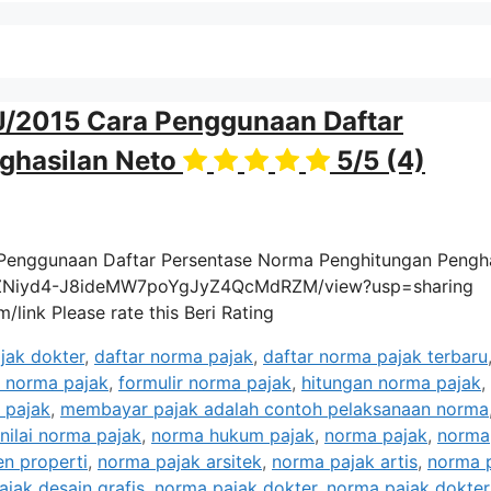
J/2015 Cara Penggunaan Daftar
ghasilan Neto
5/5
(4)
Penggunaan Daftar Persentase Norma Penghitungan Pengha
/d/1-RZNiyd4-J8ideMW7poYgJyZ4QcMdRZM/view?usp=sharing
/link Please rate this Beri Rating
jak dokter
,
daftar norma pajak
,
daftar norma pajak terbaru
 norma pajak
,
formulir norma pajak
,
hitungan norma pajak
,
 pajak
,
membayar pajak adalah contoh pelaksanaan norma
nilai norma pajak
,
norma hukum pajak
,
norma pajak
,
norma
n properti
,
norma pajak arsitek
,
norma pajak artis
,
norma 
jak desain grafis
,
norma pajak dokter
,
norma pajak dokter