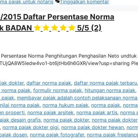
rma pajak untuk notaris
Tinggalkan komentar
J/2015 Daftar Persentase Norma
uk BADAN
5/5
(2)
r Persentase Norma Penghitungan Penghasilan Neto undtuk
d/14fTUjQA8W5ledw4vo1-bt6jtHb6h6GXR/view?usp=sharing Pl
jak dokter
,
daftar norma pajak
,
daftar norma pajak terbaru
 norma pajak
,
formulir norma pajak
,
hitungan norma pajak
,
 pajak
,
membayar pajak adalah contoh pelaksanaan norma
nilai norma pajak
,
norma hukum pajak
,
norma pajak
,
norma
n properti
,
norma pajak arsitek
,
norma pajak artis
,
norma 
jak desain grafis
,
norma pajak dokter
,
norma pajak dokter
,
norma pajak dokter gigi
,
norma pajak dokter hewan
,
nor
pajak dosen
,
norma pajak fotografer
,
norma pajak freelanc