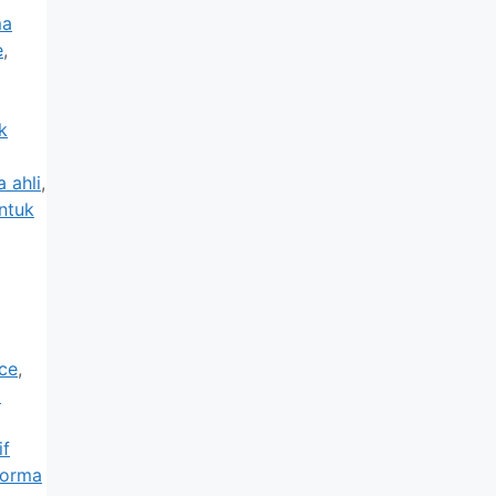
ma
e
,
k
 ahli
,
ntuk
ce
,
a
if
norma