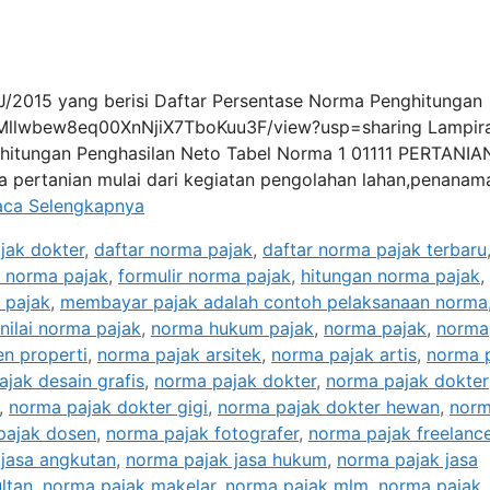
/PJ/2015 yang berisi Daftar Persentase Norma Penghitungan
dVMllwbew8eq00XnNjiX7TboKuu3F/view?usp=sharing Lampira
ghitungan Penghasilan Neto Tabel Norma 1 01111 PERTANIA
ertanian mulai dari kegiatan pengolahan lahan,penanam
aca Selengkapnya
jak dokter
,
daftar norma pajak
,
daftar norma pajak terbaru
 norma pajak
,
formulir norma pajak
,
hitungan norma pajak
,
 pajak
,
membayar pajak adalah contoh pelaksanaan norma
nilai norma pajak
,
norma hukum pajak
,
norma pajak
,
norma
n properti
,
norma pajak arsitek
,
norma pajak artis
,
norma 
jak desain grafis
,
norma pajak dokter
,
norma pajak dokter
,
norma pajak dokter gigi
,
norma pajak dokter hewan
,
nor
pajak dosen
,
norma pajak fotografer
,
norma pajak freelanc
jasa angkutan
,
norma pajak jasa hukum
,
norma pajak jasa
ltan
,
norma pajak makelar
,
norma pajak mlm
,
norma pajak