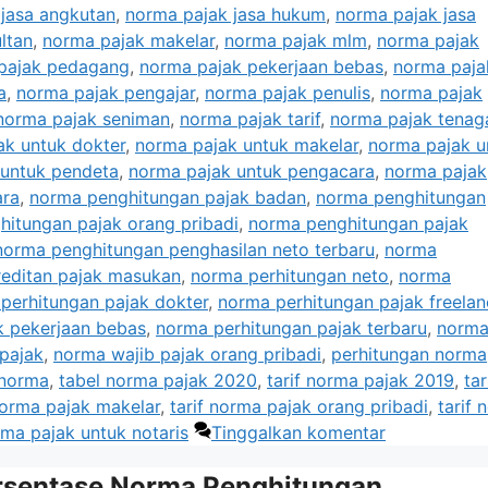
jasa angkutan
,
norma pajak jasa hukum
,
norma pajak jasa
ltan
,
norma pajak makelar
,
norma pajak mlm
,
norma pajak
pajak pedagang
,
norma pajak pekerjaan bebas
,
norma paja
a
,
norma pajak pengajar
,
norma pajak penulis
,
norma pajak
norma pajak seniman
,
norma pajak tarif
,
norma pajak tenaga
ak untuk dokter
,
norma pajak untuk makelar
,
norma pajak u
 untuk pendeta
,
norma pajak untuk pengacara
,
norma pajak
ara
,
norma penghitungan pajak badan
,
norma penghitungan
itungan pajak orang pribadi
,
norma penghitungan pajak
norma penghitungan penghasilan neto terbaru
,
norma
editan pajak masukan
,
norma perhitungan neto
,
norma
perhitungan pajak dokter
,
norma perhitungan pajak freelan
k pekerjaan bebas
,
norma perhitungan pajak terbaru
,
norm
pajak
,
norma wajib pajak orang pribadi
,
perhitungan norma
 norma
,
tabel norma pajak 2020
,
tarif norma pajak 2019
,
tar
norma pajak makelar
,
tarif norma pajak orang pribadi
,
tarif 
rma pajak untuk notaris
Tinggalkan komentar
ersentase Norma Penghitungan