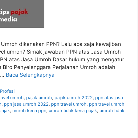
 Umroh dikenakan PPN? Lalu apa saja kewajiban
ravel umroh? Simak jawaban PPN atas Jasa Umroh
m PPN atas Jasa Umroh Dasar hukum yang mengatur
h Biro Penyelenggara Perjalanan Umroh adalah
K …
Baca Selengkapnya
 Profesi
travel umroh
,
pajak umroh
,
pajak umroh 2022
,
ppn atas jasa
h
,
ppn jasa umroh 2022
,
ppn travel umroh
,
ppn travel umroh
pajak
,
umroh kena ppn
,
umroh tidak kena pajak
,
umroh tidak