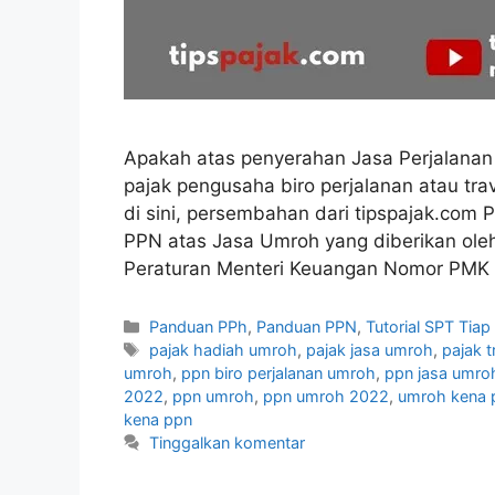
Apakah atas penyerahan Jasa Perjalanan
pajak pengusaha biro perjalanan atau t
di sini, persembahan dari tipspajak.co
PPN atas Jasa Umroh yang diberikan ole
Peraturan Menteri Keuangan Nomor PM
Kategori
Panduan PPh
,
Panduan PPN
,
Tutorial SPT Tiap
Tag
pajak hadiah umroh
,
pajak jasa umroh
,
pajak 
umroh
,
ppn biro perjalanan umroh
,
ppn jasa umro
2022
,
ppn umroh
,
ppn umroh 2022
,
umroh kena 
kena ppn
Tinggalkan komentar