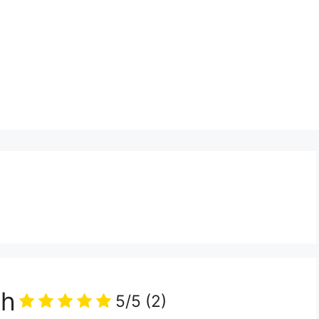
oh
5/5
(2)