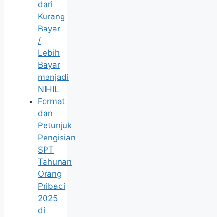
dari
Kurang
Bayar
/
Lebih
Bayar
menjadi
NIHIL
Format
dan
Petunjuk
Pengisian
SPT
Tahunan
Orang
Pribadi
2025
di