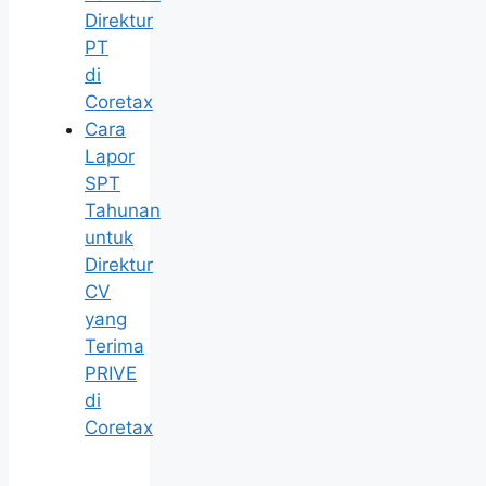
Direktur
PT
di
Coretax
Cara
Lapor
SPT
Tahunan
untuk
Direktur
CV
yang
Terima
PRIVE
di
Coretax