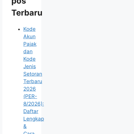
pos
Terbaru
Kode
Akun
Pajak
dan
Kode
Jenis
Setoran
Terbaru
2026
(PER-
8/2026):
Daftar
Lengkap
&
Cara