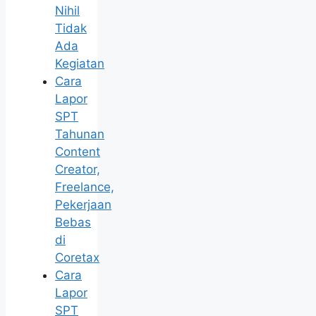
Nihil
Tidak
Ada
Kegiatan
Cara
Lapor
SPT
Tahunan
Content
Creator,
Freelance,
Pekerjaan
Bebas
di
Coretax
Cara
Lapor
SPT