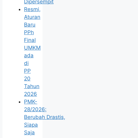
Dipersempit
Resmi,
Aturan
Baru
PPh
Final
UMKM
ada
di
PP
20
Tahun
2026
PMK-
28/2026:
Berubah Drastis,
Siapa
Saja