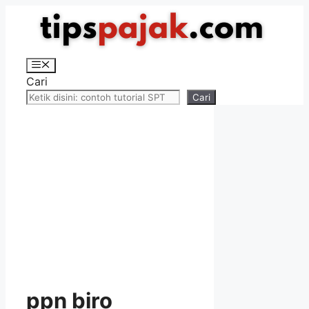
Langsung
ke
isi
Menu
Cari
Cari
ppn biro