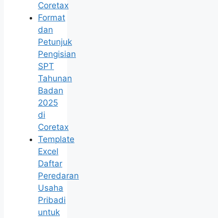
Coretax
Format
dan
Petunjuk
Pengisian
SPT
Tahunan
Badan
2025
di
Coretax
Template
Excel
Daftar
Peredaran
Usaha
Pribadi
untuk