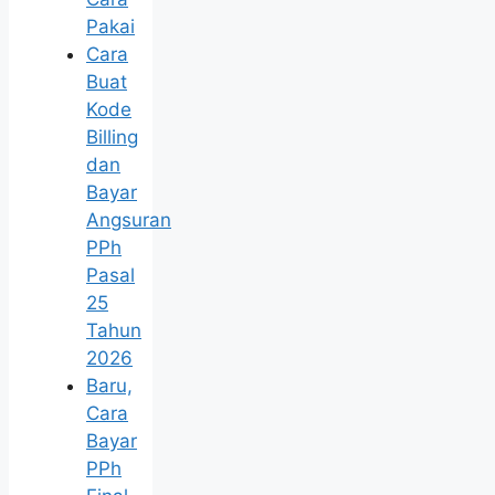
Pakai
Cara
Buat
Kode
Billing
dan
Bayar
Angsuran
PPh
Pasal
25
Tahun
2026
Baru,
Cara
Bayar
PPh