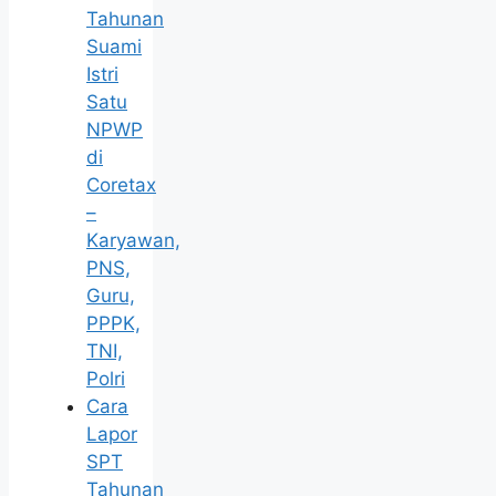
Tahunan
Suami
Istri
Satu
NPWP
di
Coretax
–
Karyawan,
PNS,
Guru,
PPPK,
TNI,
Polri
Cara
Lapor
SPT
Tahunan