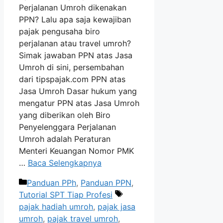
Perjalanan Umroh dikenakan
PPN? Lalu apa saja kewajiban
pajak pengusaha biro
perjalanan atau travel umroh?
Simak jawaban PPN atas Jasa
Umroh di sini, persembahan
dari tipspajak.com PPN atas
Jasa Umroh Dasar hukum yang
mengatur PPN atas Jasa Umroh
yang diberikan oleh Biro
Penyelenggara Perjalanan
Umroh adalah Peraturan
Menteri Keuangan Nomor PMK
…
Baca Selengkapnya
Kategori
Panduan PPh
,
Panduan PPN
,
Tag
Tutorial SPT Tiap Profesi
pajak hadiah umroh
,
pajak jasa
umroh
,
pajak travel umroh
,