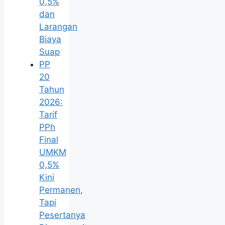
0,5%
dan
Larangan
Biaya
Suap
PP
20
Tahun
2026:
Tarif
PPh
Final
UMKM
0,5%
Kini
Permanen,
Tapi
Pesertanya