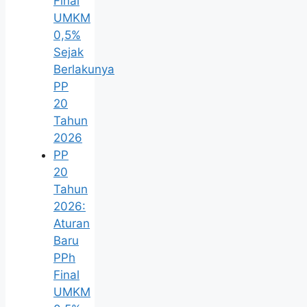
Final
UMKM
0,5%
Sejak
Berlakunya
PP
20
Tahun
2026
PP
20
Tahun
2026:
Aturan
Baru
PPh
Final
UMKM