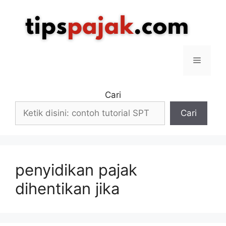
Langsung
ke
isi
Menu
Cari
Cari
penyidikan pajak
dihentikan jika