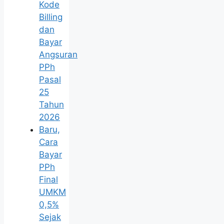
Kode
Billing
dan
Bayar
Angsuran
PPh
Pasal
25
Tahun
2026
Baru,
Cara
Bayar
PPh
Final
UMKM
0,5%
Sejak