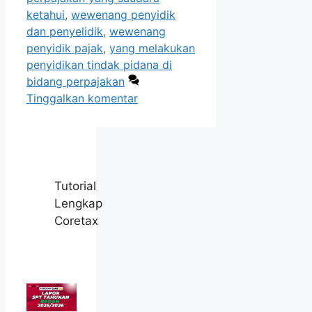
ketahui
,
wewenang penyidik
dan penyelidik
,
wewenang
penyidik pajak
,
yang melakukan
penyidikan tindak pidana di
bidang perpajakan
Tinggalkan komentar
Tutorial
Lengkap
Coretax