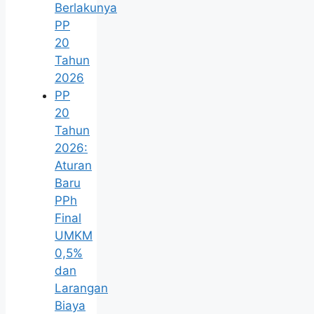
Berlakunya
PP
20
Tahun
2026
PP
20
Tahun
2026:
Aturan
Baru
PPh
Final
UMKM
0,5%
dan
Larangan
Biaya