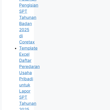
Pengisian
SPT
Tahunan
Badan
2025
di
Coretax
Template
Excel
Daftar
Peredaran
Usaha
Pribadi
untuk
Lapor
SPT
Tahunan
2025