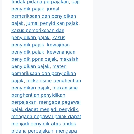
tindak pidana perpajakan
,
gaji
penyidik pajak
,
jurnal
pemeriksaan dan penyidikan
pajak
,
jurnal penyidikan pajak
,
kasus pemeriksaan dan
penyidikan pajak
,
kasus
penyidik pajak
,
kewajiban
penyidik pajak
,
kewenangan
penyidik ppns pajak
,
makalah
penyidikan pajak
,
materi
pemeriksaan dan penyidikan
pajak
,
mekanisme penghentian
penyidikan pajak
,
mekanisme
penghentian penyidikan
perpajakan
,
mengapa pegawai
pajak dapat menjadi penyidik
,
mengapa pegawai pajak dapat
menjadi penyidik atas tindak
pidana perpajakan
,
mengapa