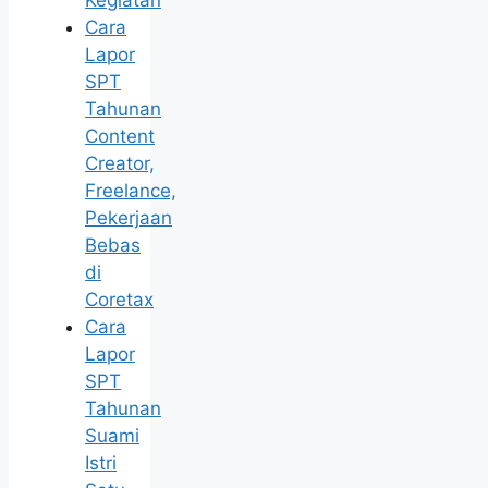
Kegiatan
Cara
Lapor
SPT
Tahunan
Content
Creator,
Freelance,
Pekerjaan
Bebas
di
Coretax
Cara
Lapor
SPT
Tahunan
Suami
Istri