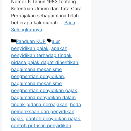
Nomor 6 Tahun 1983 tentang
Ketentuan Umum dan Tata Cara
Perpajakan sebagaimana telah
beberapa kali diubah …
Baca
Selengkapnya
Kategori
Tag
Panduan KUP
alur
penyidikan pajak
,
apakah
penyidikan terhadap tindak
pidana pajak dapat dihentikan
,
bagaimana mekanisme
penghentian penyidikan
,
bagaimana mekanisme
penghentian penyidikan pajak
,
bagaimana penyidikan dalam
tindak pidana perpajakan
,
beda
pemeriksaan dan penyidikan
pajak
,
contoh penyidikan pajak
,
contoh putusan penyidikan