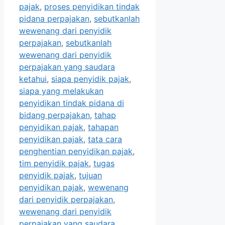
pajak
,
proses penyidikan tindak
pidana perpajakan
,
sebutkanlah
wewenang dari penyidik
perpajakan
,
sebutkanlah
wewenang dari penyidik
perpajakan yang saudara
ketahui
,
siapa penyidik pajak
,
siapa yang melakukan
penyidikan tindak pidana di
bidang perpajakan
,
tahap
penyidikan pajak
,
tahapan
penyidikan pajak
,
tata cara
penghentian penyidikan pajak
,
tim penyidik pajak
,
tugas
penyidik pajak
,
tujuan
penyidikan pajak
,
wewenang
dari penyidik perpajakan
,
wewenang dari penyidik
perpajakan yang saudara