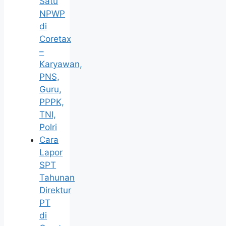
Satu
NPWP
di
Coretax
–
Karyawan,
PNS,
Guru,
PPPK,
TNI,
Polri
Cara
Lapor
SPT
Tahunan
Direktur
PT
di