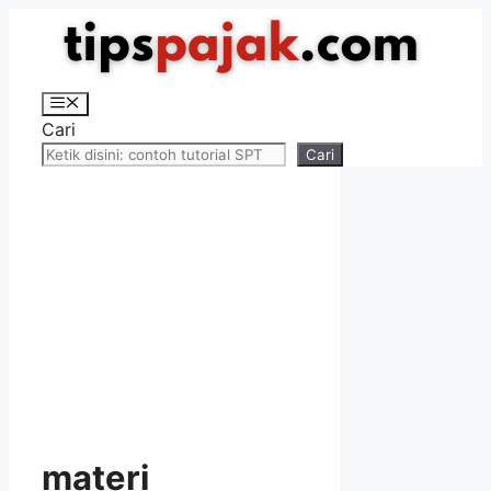
Langsung
ke
isi
Menu
Cari
Cari
materi