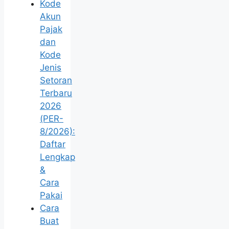
Kode
Akun
Pajak
dan
Kode
Jenis
Setoran
Terbaru
2026
(PER-
8/2026):
Daftar
Lengkap
&
Cara
Pakai
Cara
Buat