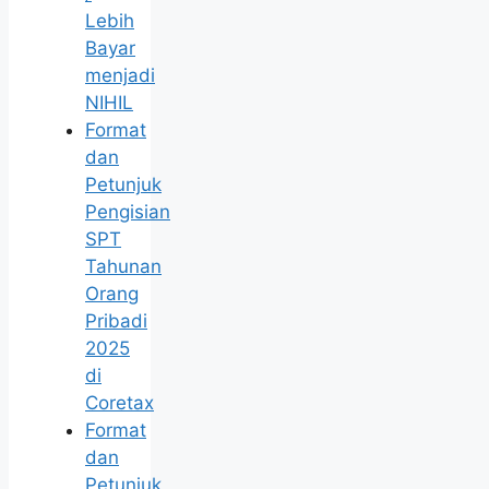
Lebih
Bayar
menjadi
NIHIL
Format
dan
Petunjuk
Pengisian
SPT
Tahunan
Orang
Pribadi
2025
di
Coretax
Format
dan
Petunjuk