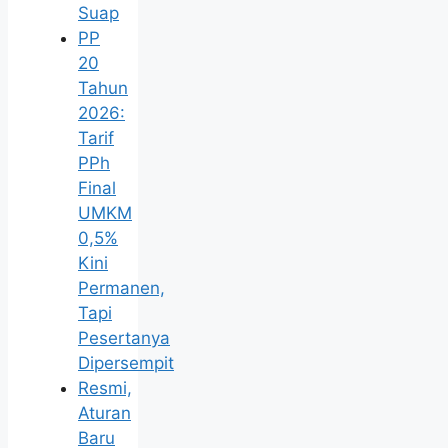
Suap
PP
20
Tahun
2026:
Tarif
PPh
Final
UMKM
0,5%
Kini
Permanen,
Tapi
Pesertanya
Dipersempit
Resmi,
Aturan
Baru