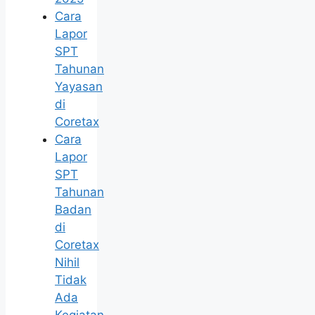
Cara
Lapor
SPT
Tahunan
Yayasan
di
Coretax
Cara
Lapor
SPT
Tahunan
Badan
di
Coretax
Nihil
Tidak
Ada