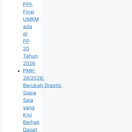
PPh
Final
UMKM
ada
di
PP
20
Tahun
2026
PMK-
28/2026:
Berubah Drastis,
Siapa
Saja
yang
Kini
Berhak
Dapat