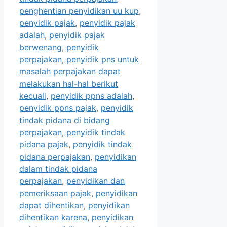
penghentian penyidikan uu kup
,
penyidik pajak
,
penyidik pajak
adalah
,
penyidik pajak
berwenang
,
penyidik
perpajakan
,
penyidik pns untuk
masalah perpajakan dapat
melakukan hal-hal berikut
kecuali
,
penyidik ppns adalah
,
penyidik ppns pajak
,
penyidik
tindak pidana di bidang
perpajakan
,
penyidik tindak
pidana pajak
,
penyidik tindak
pidana perpajakan
,
penyidikan
dalam tindak pidana
perpajakan
,
penyidikan dan
pemeriksaan pajak
,
penyidikan
dapat dihentikan
,
penyidikan
dihentikan karena
,
penyidikan