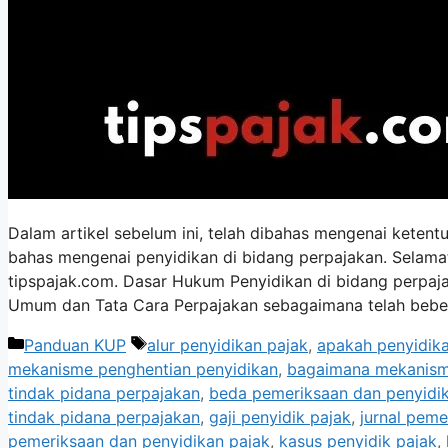
Dalam artikel sebelum ini, telah dibahas mengenai ketent
bahas mengenai penyidikan di bidang perpajakan. Selama
tipspajak.com. Dasar Hukum Penyidikan di bidang perpa
Umum dan Tata Cara Perpajakan sebagaimana telah bebe
Kategori
Tag
Panduan KUP
alur penyidikan pajak
,
apakah penyidika
mekanisme penghentian penyidikan
,
bagaimana mekanisme
tindak pidana perpajakan
,
beda pemeriksaan dan penyidi
tindak pidana perpajakan
,
gaji penyidik pajak
,
jurnal peme
pemeriksaan dan penyidikan pajak
,
kasus penyidik pajak
,