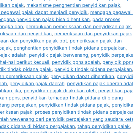
ikan pajak
,
mekanisme penghentian penyidikan pajak
,
pegawai pajak dapat menjadi penyidik
,
mengapa pegawai 
ngapa penyidikan pajak bisa dihentikan
,
pada proses
sangka dan
,
pembukuan pemeriksaan dan penyidikan pajak
,
iksaan dan penyidikan
,
pemeriksaan dan penyidikan pajak
aan dan penyidikan pajak ppt
,
pemeriksaan pajak dan
pajak
,
penghentian penyidikan tindak pidana perpajakan
,
pajak adalah
,
penyidik pajak berwenang
,
penyidik perpajak
al-hal berikut kecuali
,
penyidik ppns adalah
,
penyidik ppn
dik tindak pidana pajak
,
penyidik tindak pidana perpajakan
,
an pemeriksaan pajak
,
penyidikan dapat dihentikan
,
penyid
lah
,
penyidikan pajak daerah
,
penyidikan pajak daerah ada
tikan jika
,
penyidikan pajak dilakukan oleh
,
penyidikan paj
kan ppns
,
penyidikan terhadap tindak pidana di bidang
idang perpajakan
,
penyidikan tindak pidana pajak
,
penyidik
eriksaan pajak
,
proses penyidikan tindak pidana perpajaka
nlah wewenang dari penyidik perpajakan yang saudara ket
ndak pidana di bidang perpajakan
,
tahap penyidikan pajak
,