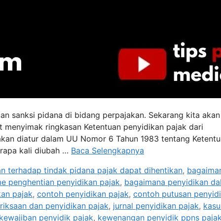
uan sanksi pidana di bidang perpajakan. Sekarang kita akan
t menyimak ringkasan Ketentuan penyidikan pajak dari
jakan diatur dalam UU Nomor 6 Tahun 1983 tentang Ketent
rapa kali diubah …
Baca Selengkapnya
n terhadap tindak pidana pajak dapat dihentikan
,
bagaima
 penghentian penyidikan pajak
,
bagaimana penyidikan da
kan pajak
,
contoh penyidikan pajak
,
contoh putusan penyid
riksaan dan penyidikan pajak
,
jurnal penyidikan pajak
,
kasu
kewajiban penyidik pajak
,
kewenangan penyidik ppns paja