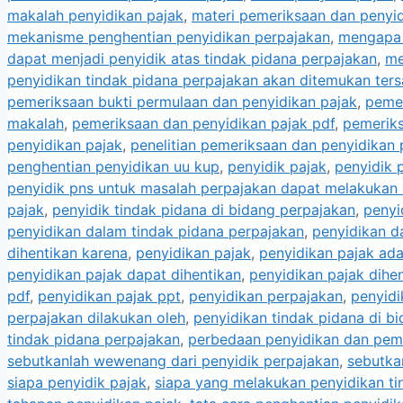
makalah penyidikan pajak
,
materi pemeriksaan dan penyid
mekanisme penghentian penyidikan perpajakan
,
mengapa 
dapat menjadi penyidik atas tindak pidana perpajakan
,
me
penyidikan tindak pidana perpajakan akan ditemukan ter
pemeriksaan bukti permulaan dan penyidikan pajak
,
pemer
makalah
,
pemeriksaan dan penyidikan pajak pdf
,
pemeriks
penyidikan pajak
,
penelitian pemeriksaan dan penyidikan 
penghentian penyidikan uu kup
,
penyidik pajak
,
penyidik 
penyidik pns untuk masalah perpajakan dapat melakukan h
pajak
,
penyidik tindak pidana di bidang perpajakan
,
penyi
penyidikan dalam tindak pidana perpajakan
,
penyidikan d
dihentikan karena
,
penyidikan pajak
,
penyidikan pajak ada
penyidikan pajak dapat dihentikan
,
penyidikan pajak dihen
pdf
,
penyidikan pajak ppt
,
penyidikan perpajakan
,
penyidi
perpajakan dilakukan oleh
,
penyidikan tindak pidana di b
tindak pidana perpajakan
,
perbedaan penyidikan dan pem
sebutkanlah wewenang dari penyidik perpajakan
,
sebutka
siapa penyidik pajak
,
siapa yang melakukan penyidikan ti