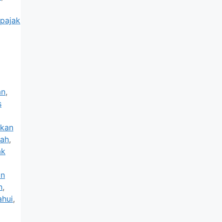
pajak
an
,
s
ikan
lah
,
ak
an
n
,
ahui
,