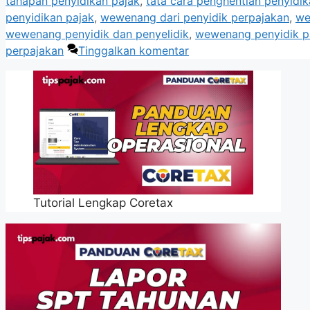
tahapan penyidikan pajak
,
tata cara penghentian penyidik
penyidikan pajak
,
wewenang dari penyidik perpajakan
,
we
wewenang penyidik dan penyelidik
,
wewenang penyidik p
perpajakan
Tinggalkan komentar
Tutorial Lengkap Coretax