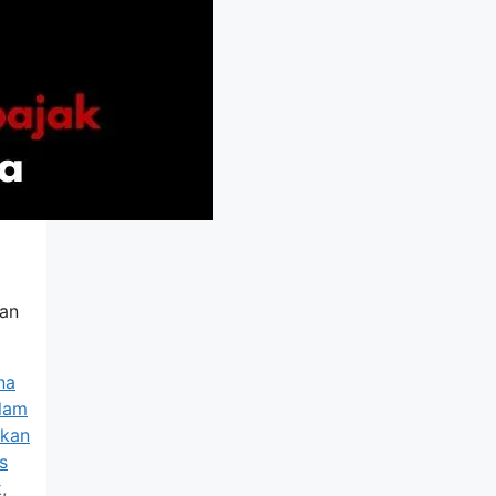
uan
na
lam
ikan
s
k
,