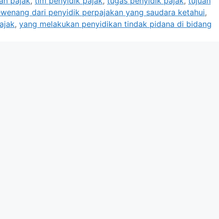
an pajak
,
tim penyidik pajak
,
tugas penyidik pajak
,
tujuan
wenang dari penyidik perpajakan yang saudara ketahui
,
ajak
,
yang melakukan penyidikan tindak pidana di bidang