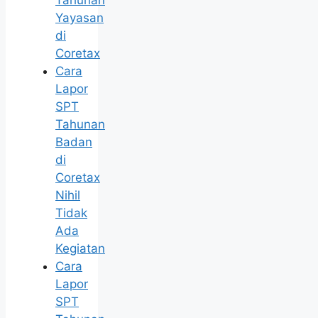
Tahunan
Yayasan
di
Coretax
Cara
Lapor
SPT
Tahunan
Badan
di
Coretax
Nihil
Tidak
Ada
Kegiatan
Cara
Lapor
SPT