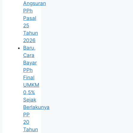
Angsuran
PPh
Pasal
25
Tahun
2026
Baru,
Cara
Bayar
PPh
Final
UMKM
0,5%
Sejak
Berlakunya
PP
20
Tahun