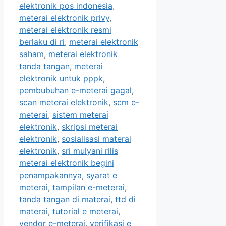
elektronik pos indonesia
,
meterai elektronik privy
,
meterai elektronik resmi
berlaku di ri
,
meterai elektronik
saham
,
meterai elektronik
tanda tangan
,
meterai
elektronik untuk pppk
,
pembubuhan e-meterai gagal
,
scan meterai elektronik
,
scm e-
meterai
,
sistem meterai
elektronik
,
skripsi meterai
elektronik
,
sosialisasi materai
elektronik
,
sri mulyani rilis
meterai elektronik begini
penampakannya
,
syarat e
meterai
,
tampilan e-meterai
,
tanda tangan di materai
,
ttd di
materai
,
tutorial e meterai
,
vendor e-meterai
,
verifikasi e