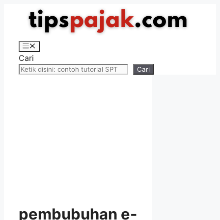
Langsung
ke
isi
Menu
Cari
Cari
pembubuhan e-