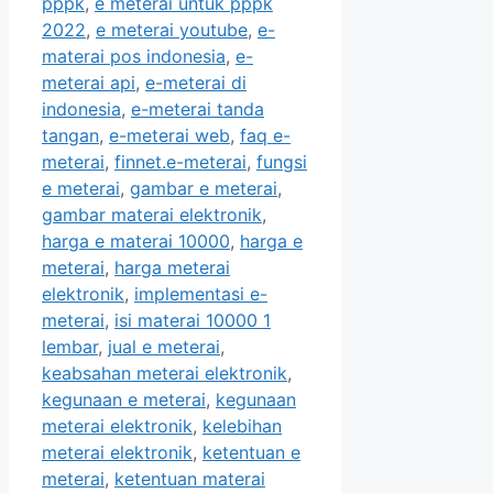
pppk
,
e meterai untuk pppk
2022
,
e meterai youtube
,
e-
materai pos indonesia
,
e-
meterai api
,
e-meterai di
indonesia
,
e-meterai tanda
tangan
,
e-meterai web
,
faq e-
meterai
,
finnet.e-meterai
,
fungsi
e meterai
,
gambar e meterai
,
gambar materai elektronik
,
harga e materai 10000
,
harga e
meterai
,
harga meterai
elektronik
,
implementasi e-
meterai
,
isi materai 10000 1
lembar
,
jual e meterai
,
keabsahan meterai elektronik
,
kegunaan e meterai
,
kegunaan
meterai elektronik
,
kelebihan
meterai elektronik
,
ketentuan e
meterai
,
ketentuan materai