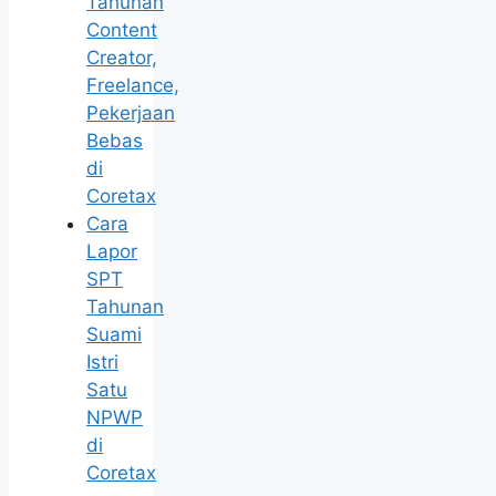
Tahunan
Content
Creator,
Freelance,
Pekerjaan
Bebas
di
Coretax
Cara
Lapor
SPT
Tahunan
Suami
Istri
Satu
NPWP
di
Coretax