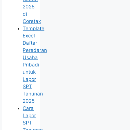
2025
di
Coretax
Template
Excel
Daftar
Peredaran
Usaha
Pribadi
untuk
Lapor
SPT
Tahunan
2025
Cara
Lapor
SPT