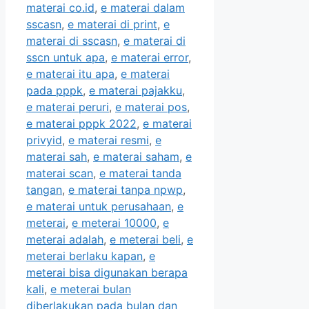
materai co.id
,
e materai dalam
sscasn
,
e materai di print
,
e
materai di sscasn
,
e materai di
sscn untuk apa
,
e materai error
,
e materai itu apa
,
e materai
pada pppk
,
e materai pajakku
,
e materai peruri
,
e materai pos
,
e materai pppk 2022
,
e materai
privyid
,
e materai resmi
,
e
materai sah
,
e materai saham
,
e
materai scan
,
e materai tanda
tangan
,
e materai tanpa npwp
,
e materai untuk perusahaan
,
e
meterai
,
e meterai 10000
,
e
meterai adalah
,
e meterai beli
,
e
meterai berlaku kapan
,
e
meterai bisa digunakan berapa
kali
,
e meterai bulan
diberlakukan pada bulan dan