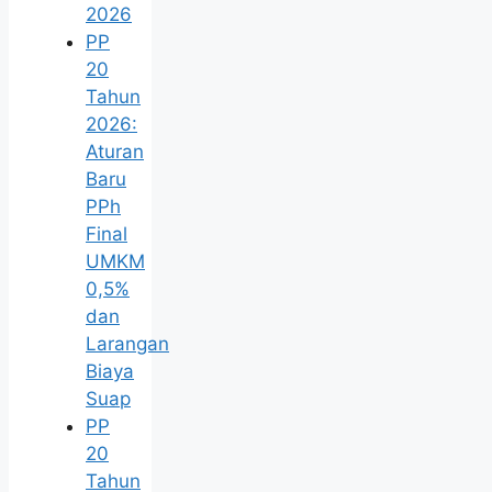
2026
PP
20
Tahun
2026:
Aturan
Baru
PPh
Final
UMKM
0,5%
dan
Larangan
Biaya
Suap
PP
20
Tahun