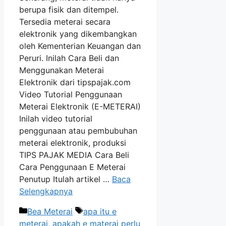
berupa fisik dan ditempel.
Tersedia meterai secara
elektronik yang dikembangkan
oleh Kementerian Keuangan dan
Peruri. Inilah Cara Beli dan
Menggunakan Meterai
Elektronik dari tipspajak.com
Video Tutorial Penggunaan
Meterai Elektronik (E-METERAI)
Inilah video tutorial
penggunaan atau pembubuhan
meterai elektronik, produksi
TIPS PAJAK MEDIA Cara Beli
Cara Penggunaan E Meterai
Penutup Itulah artikel …
Baca
Selengkapnya
Kategori
Tag
Bea Meterai
apa itu e
meterai
,
apakah e materai perlu