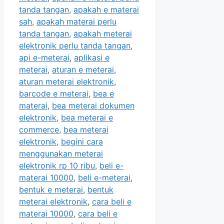
tanda tangan
,
apakah e materai
sah
,
apakah materai perlu
tanda tangan
,
apakah meterai
elektronik perlu tanda tangan
,
api e-meterai
,
aplikasi e
meterai
,
aturan e meterai
,
aturan meterai elektronik
,
barcode e meterai
,
bea e
materai
,
bea meterai dokumen
elektronik
,
bea meterai e
commerce
,
bea meterai
elektronik
,
begini cara
menggunakan meterai
elektronik rp 10 ribu
,
beli e-
materai 10000
,
beli e-meterai
,
bentuk e meterai
,
bentuk
meterai elektronik
,
cara beli e
materai 10000
,
cara beli e