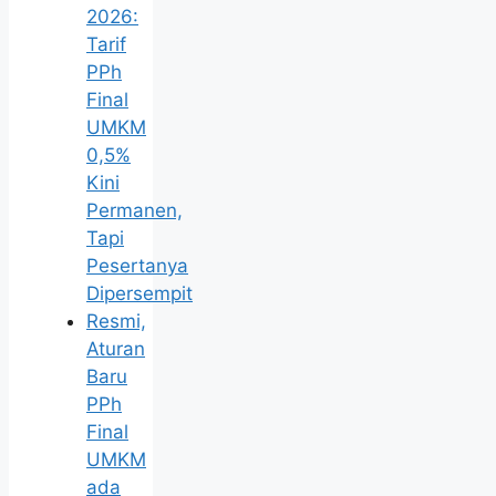
2026:
Tarif
PPh
Final
UMKM
0,5%
Kini
Permanen,
Tapi
Pesertanya
Dipersempit
Resmi,
Aturan
Baru
PPh
Final
UMKM
ada