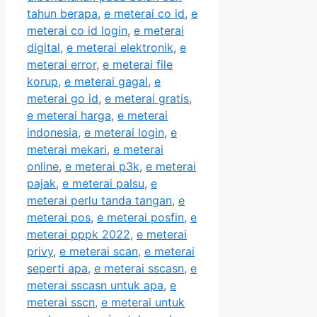
tahun berapa
,
e meterai co id
,
e
meterai co id login
,
e meterai
digital
,
e meterai elektronik
,
e
meterai error
,
e meterai file
korup
,
e meterai gagal
,
e
meterai go id
,
e meterai gratis
,
e meterai harga
,
e meterai
indonesia
,
e meterai login
,
e
meterai mekari
,
e meterai
online
,
e meterai p3k
,
e meterai
pajak
,
e meterai palsu
,
e
meterai perlu tanda tangan
,
e
meterai pos
,
e meterai posfin
,
e
meterai pppk 2022
,
e meterai
privy
,
e meterai scan
,
e meterai
seperti apa
,
e meterai sscasn
,
e
meterai sscasn untuk apa
,
e
meterai sscn
,
e meterai untuk