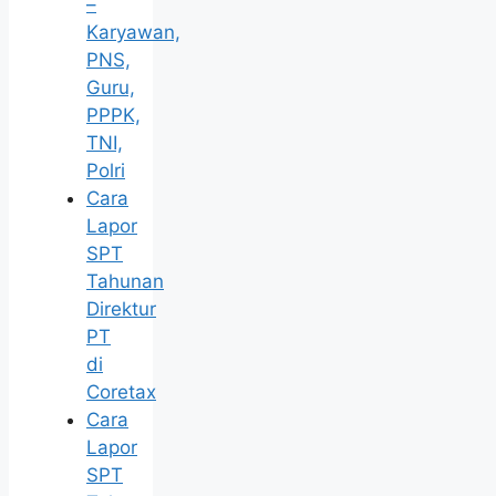
–
Karyawan,
PNS,
Guru,
PPPK,
TNI,
Polri
Cara
Lapor
SPT
Tahunan
Direktur
PT
di
Coretax
Cara
Lapor
SPT