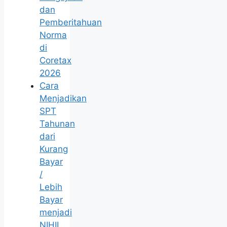
dan
Pemberitahuan
Norma
di
Coretax
2026
Cara
Menjadikan
SPT
Tahunan
dari
Kurang
Bayar
/
Lebih
Bayar
menjadi
NIHIL