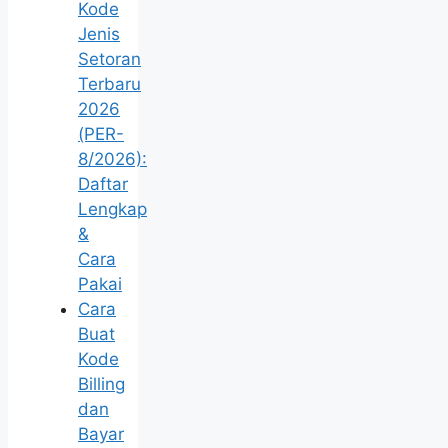
Kode
Jenis
Setoran
Terbaru
2026
(PER-
8/2026):
Daftar
Lengkap
&
Cara
Pakai
Cara
Buat
Kode
Billing
dan
Bayar