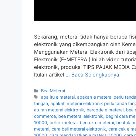
Sekarang, meterai tidak hanya berupa fis
elektronik yang dikembangkan oleh Kement
Menggunakan Meterai Elektronik dari tip
Elektronik (E-METERAI) Inilah video tut
elektronik, produksi TIPS PAJAK MEDIA C
Itulah artikel …
Baca Selengkapnya
Kategori
Bea Meterai
Tag
apa itu e meterai
,
apakah e materai perlu tand
tangan
,
apakah meterai elektronik perlu tanda tan
aturan meterai elektronik
,
barcode e meterai
,
bea 
commerce
,
bea meterai elektronik
,
begini cara me
10000
,
beli e-meterai
,
bentuk e meterai
,
bentuk me
meterai
,
cara beli meterai elektronik
,
cara cek e me
10000
,
cara mendapatkan e materai 10000
,
cara 