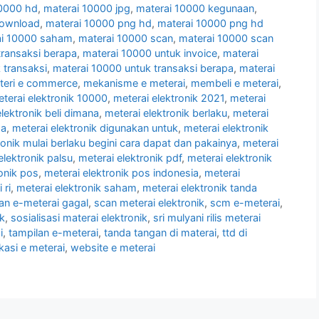
10000 hd
,
materai 10000 jpg
,
materai 10000 kegunaan
,
download
,
materai 10000 png hd
,
materai 10000 png hd
ai 10000 saham
,
materai 10000 scan
,
materai 10000 scan
transaksi berapa
,
materai 10000 untuk invoice
,
materai
 transaksi
,
materai 10000 untuk transaksi berapa
,
materai
teri e commerce
,
mekanisme e meterai
,
membeli e meterai
,
terai elektronik 10000
,
meterai elektronik 2021
,
meterai
lektronik beli dimana
,
meterai elektronik berlaku
,
meterai
da
,
meterai elektronik digunakan untuk
,
meterai elektronik
ronik mulai berlaku begini cara dapat dan pakainya
,
meterai
elektronik palsu
,
meterai elektronik pdf
,
meterai elektronik
onik pos
,
meterai elektronik pos indonesia
,
meterai
 ri
,
meterai elektronik saham
,
meterai elektronik tanda
n e-meterai gagal
,
scan meterai elektronik
,
scm e-meterai
,
ik
,
sosialisasi materai elektronik
,
sri mulyani rilis meterai
i
,
tampilan e-meterai
,
tanda tangan di materai
,
ttd di
ikasi e meterai
,
website e meterai