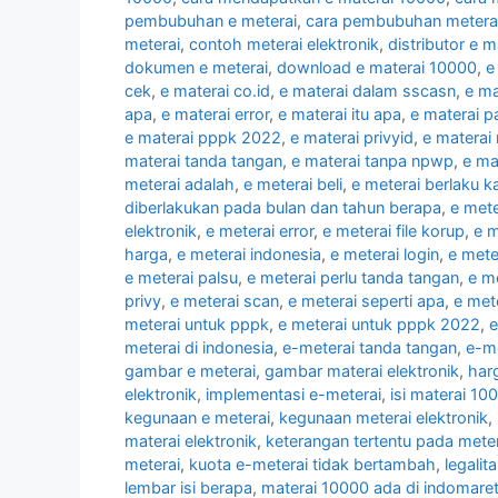
pembubuhan e meterai
,
cara pembubuhan meterai 
meterai
,
contoh meterai elektronik
,
distributor e m
dokumen e meterai
,
download e materai 10000
,
e
cek
,
e materai co.id
,
e materai dalam sscasn
,
e ma
apa
,
e materai error
,
e materai itu apa
,
e materai 
e materai pppk 2022
,
e materai privyid
,
e materai
materai tanda tangan
,
e materai tanpa npwp
,
e ma
meterai adalah
,
e meterai beli
,
e meterai berlaku 
diberlakukan pada bulan dan tahun berapa
,
e mete
elektronik
,
e meterai error
,
e meterai file korup
,
e m
harga
,
e meterai indonesia
,
e meterai login
,
e mete
e meterai palsu
,
e meterai perlu tanda tangan
,
e m
privy
,
e meterai scan
,
e meterai seperti apa
,
e met
meterai untuk pppk
,
e meterai untuk pppk 2022
,
e
meterai di indonesia
,
e-meterai tanda tangan
,
e-m
gambar e meterai
,
gambar materai elektronik
,
har
elektronik
,
implementasi e-meterai
,
isi materai 10
kegunaan e meterai
,
kegunaan meterai elektronik
,
materai elektronik
,
keterangan tertentu pada meter
meterai
,
kuota e-meterai tidak bertambah
,
legalit
lembar isi berapa
,
materai 10000 ada di indomare