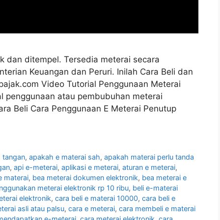
ik dan ditempel. Tersedia meterai secara
erian Keuangan dan Peruri. Inilah Cara Beli dan
spajak.com Video Tutorial Penggunaan Meterai
orial penggunaan atau pembubuhan meterai
ara Beli Cara Penggunaan E Meterai Penutup
a tangan
,
apakah e materai sah
,
apakah materai perlu tanda
gan
,
api e-meterai
,
aplikasi e meterai
,
aturan e meterai
,
e materai
,
bea meterai dokumen elektronik
,
bea meterai e
nggunakan meterai elektronik rp 10 ribu
,
beli e-materai
terai elektronik
,
cara beli e materai 10000
,
cara beli e
terai asli atau palsu
,
cara e meterai
,
cara membeli e materai
mendapatkan e-meterai
,
cara meterai elektronik
,
cara