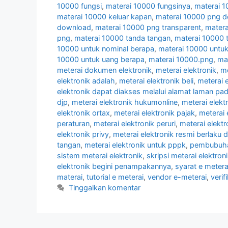
10000 fungsi
,
materai 10000 fungsinya
,
materai 
materai 10000 keluar kapan
,
materai 10000 png 
download
,
materai 10000 png transparent
,
mater
png
,
materai 10000 tanda tangan
,
materai 10000 
10000 untuk nominal berapa
,
materai 10000 untuk
10000 untuk uang berapa
,
materai 10000.png
,
ma
meterai dokumen elektronik
,
meterai elektronik
,
me
elektronik adalah
,
meterai elektronik beli
,
meterai e
elektronik dapat diakses melalui alamat laman pa
djp
,
meterai elektronik hukumonline
,
meterai elekt
elektronik ortax
,
meterai elektronik pajak
,
meterai 
peraturan
,
meterai elektronik peruri
,
meterai elektr
elektronik privy
,
meterai elektronik resmi berlaku di
tangan
,
meterai elektronik untuk pppk
,
pembubuha
sistem meterai elektronik
,
skripsi meterai elektron
elektronik begini penampakannya
,
syarat e metera
materai
,
tutorial e meterai
,
vendor e-meterai
,
verif
Tinggalkan komentar