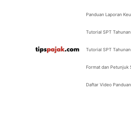
Langsung
ke
Panduan Laporan Ke
isi
Tutorial SPT Tahuna
Tutorial SPT Tahunan
Format dan Petunjuk
Daftar Video Pandua