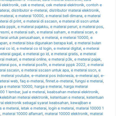
elektronik
,
cek e meterai
,
cek meterai elektronik
,
contoh e
aterai
,
distributor e-meterai
,
distributor materai elektronik
,
 materai
,
e materai 10000
,
e materai beli dimana
,
e materai
terai di print
,
e materai di sscasn
,
e materai di sscn untuk
pada pppk
,
e materai pajakku
,
e materai peruri
,
e materai pos
,
 resmi
,
e materai sah
,
e materai saham
,
e materai scan
,
e
terai untuk perusahaan
,
e meterai
,
e meterai 10000
,
e
kapan
,
e meterai bisa digunakan berapa kali
,
e meterai bulan
rai co id
,
e meterai co id login
,
e meterai digital
,
e meterai
eterai gagal
,
e meterai go id
,
e meterai gratis
,
e meterai
rai mekari
,
e meterai online
,
e meterai p3k
,
e meterai pajak
,
eterai pos
,
e meterai posfin
,
e meterai pppk 2022
,
e meterai
erai sscasn
,
e meterai sscasn untuk apa
,
e meterai sscn
,
e
 meterai youtube
,
e-materai pos indonesia
,
e-meterai api
,
e-
eterai web
,
faq e-meterai
,
finnet.e-meterai
,
fungsi e meterai
,
ga e materai 10000
,
harga e meterai
,
harga meterai
000 1 lembar
,
jual e meterai
,
keabsahan meterai elektronik
,
kelebihan meterai elektronik
,
ketentuan e meterai
,
ketentuan
ai elektronik sebagai syarat keabsahan
,
kewajiban e
as e meterai
,
letak e meterai
,
login e meterai
,
materai 10000 1
t
,
materai 10000 alfamart
,
materai 10000 elektronik
,
materai