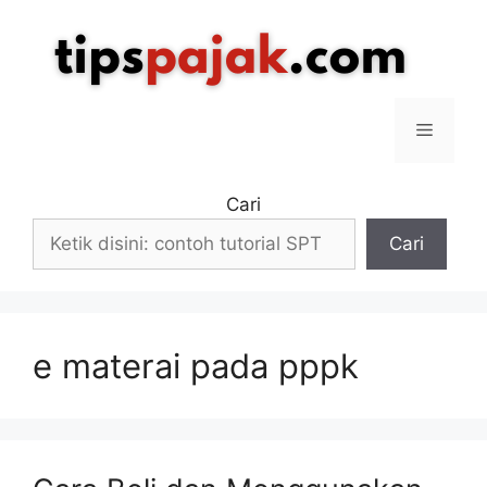
Langsung
ke
isi
Menu
Cari
Cari
e materai pada pppk