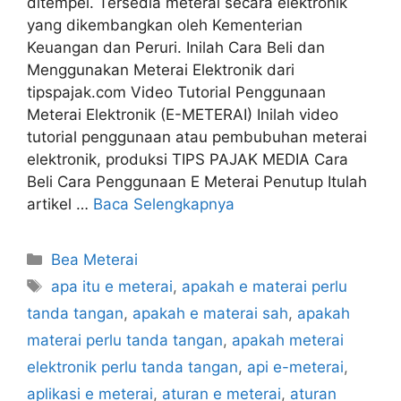
ditempel. Tersedia meterai secara elektronik
yang dikembangkan oleh Kementerian
Keuangan dan Peruri. Inilah Cara Beli dan
Menggunakan Meterai Elektronik dari
tipspajak.com Video Tutorial Penggunaan
Meterai Elektronik (E-METERAI) Inilah video
tutorial penggunaan atau pembubuhan meterai
elektronik, produksi TIPS PAJAK MEDIA Cara
Beli Cara Penggunaan E Meterai Penutup Itulah
artikel …
Baca Selengkapnya
Kategori
Bea Meterai
Tag
apa itu e meterai
,
apakah e materai perlu
tanda tangan
,
apakah e materai sah
,
apakah
materai perlu tanda tangan
,
apakah meterai
elektronik perlu tanda tangan
,
api e-meterai
,
aplikasi e meterai
,
aturan e meterai
,
aturan