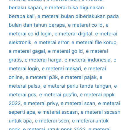
berlaku kapan
,
e meterai bisa digunakan
berapa kali
,
e meterai bulan diberlakukan pada
bulan dan tahun berapa
,
e meterai co id
,
e
meterai co id login
,
e meterai digital
,
e meterai
elektronik
,
e meterai error
,
e meterai file korup
,
e meterai gagal
,
e meterai go id
,
e meterai
gratis
,
e meterai harga
,
e meterai indonesia
,
e
meterai login
,
e meterai mekari
,
e meterai
online
,
e meterai p3k
,
e meterai pajak
,
e
meterai palsu
,
e meterai perlu tanda tangan
,
e
meterai pos
,
e meterai posfin
,
e meterai pppk
2022
,
e meterai privy
,
e meterai scan
,
e meterai
seperti apa
,
e meterai sscasn
,
e meterai sscasn
untuk apa
,
e meterai sscn
,
e meterai untuk
pppk
,
e meterai untuk pppk 2022
,
e meterai