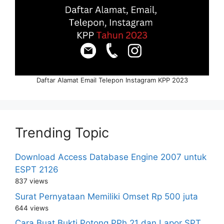
Daftar Alamat Email Telepon Instagram KPP 2023
Trending Topic
Download Access Database Engine 2007 untuk
ESPT 2126
837 views
Surat Pernyataan Memiliki Omset Rp 500 juta
644 views
Cara Buat Bukti Potong PPh 21 dan Lapor SPT