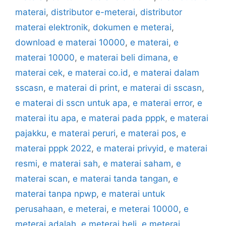
materai
,
distributor e-meterai
,
distributor
materai elektronik
,
dokumen e meterai
,
download e materai 10000
,
e materai
,
e
materai 10000
,
e materai beli dimana
,
e
materai cek
,
e materai co.id
,
e materai dalam
sscasn
,
e materai di print
,
e materai di sscasn
,
e materai di sscn untuk apa
,
e materai error
,
e
materai itu apa
,
e materai pada pppk
,
e materai
pajakku
,
e materai peruri
,
e materai pos
,
e
materai pppk 2022
,
e materai privyid
,
e materai
resmi
,
e materai sah
,
e materai saham
,
e
materai scan
,
e materai tanda tangan
,
e
materai tanpa npwp
,
e materai untuk
perusahaan
,
e meterai
,
e meterai 10000
,
e
meterai adalah
,
e meterai beli
,
e meterai