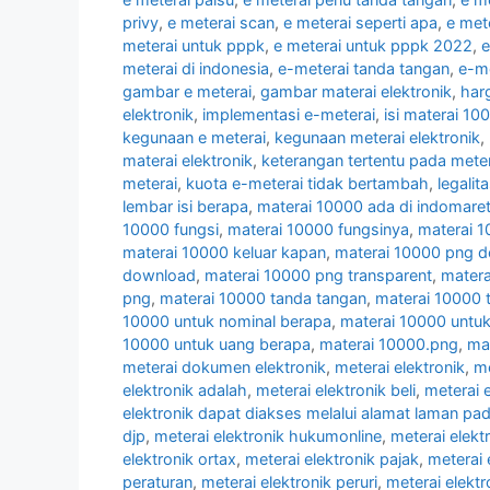
privy
,
e meterai scan
,
e meterai seperti apa
,
e met
meterai untuk pppk
,
e meterai untuk pppk 2022
,
e
meterai di indonesia
,
e-meterai tanda tangan
,
e-m
gambar e meterai
,
gambar materai elektronik
,
har
elektronik
,
implementasi e-meterai
,
isi materai 10
kegunaan e meterai
,
kegunaan meterai elektronik
,
materai elektronik
,
keterangan tertentu pada meter
meterai
,
kuota e-meterai tidak bertambah
,
legalit
lembar isi berapa
,
materai 10000 ada di indomare
10000 fungsi
,
materai 10000 fungsinya
,
materai 
materai 10000 keluar kapan
,
materai 10000 png 
download
,
materai 10000 png transparent
,
mater
png
,
materai 10000 tanda tangan
,
materai 10000 
10000 untuk nominal berapa
,
materai 10000 untuk
10000 untuk uang berapa
,
materai 10000.png
,
ma
meterai dokumen elektronik
,
meterai elektronik
,
me
elektronik adalah
,
meterai elektronik beli
,
meterai e
elektronik dapat diakses melalui alamat laman pa
djp
,
meterai elektronik hukumonline
,
meterai elekt
elektronik ortax
,
meterai elektronik pajak
,
meterai 
peraturan
,
meterai elektronik peruri
,
meterai elektr