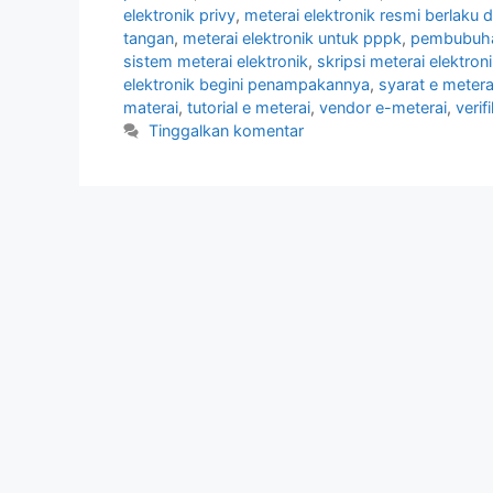
elektronik privy
,
meterai elektronik resmi berlaku di
tangan
,
meterai elektronik untuk pppk
,
pembubuha
sistem meterai elektronik
,
skripsi meterai elektron
elektronik begini penampakannya
,
syarat e metera
materai
,
tutorial e meterai
,
vendor e-meterai
,
verif
Tinggalkan komentar