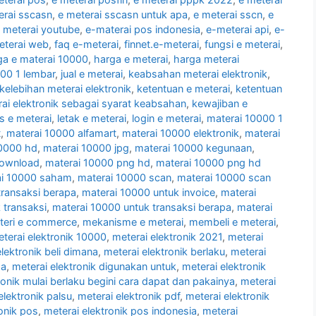
erai sscasn
,
e meterai sscasn untuk apa
,
e meterai sscn
,
e
 meterai youtube
,
e-materai pos indonesia
,
e-meterai api
,
e-
eterai web
,
faq e-meterai
,
finnet.e-meterai
,
fungsi e meterai
,
ga e materai 10000
,
harga e meterai
,
harga meterai
000 1 lembar
,
jual e meterai
,
keabsahan meterai elektronik
,
kelebihan meterai elektronik
,
ketentuan e meterai
,
ketentuan
ai elektronik sebagai syarat keabsahan
,
kewajiban e
as e meterai
,
letak e meterai
,
login e meterai
,
materai 10000 1
t
,
materai 10000 alfamart
,
materai 10000 elektronik
,
materai
10000 hd
,
materai 10000 jpg
,
materai 10000 kegunaan
,
download
,
materai 10000 png hd
,
materai 10000 png hd
ai 10000 saham
,
materai 10000 scan
,
materai 10000 scan
transaksi berapa
,
materai 10000 untuk invoice
,
materai
 transaksi
,
materai 10000 untuk transaksi berapa
,
materai
teri e commerce
,
mekanisme e meterai
,
membeli e meterai
,
terai elektronik 10000
,
meterai elektronik 2021
,
meterai
lektronik beli dimana
,
meterai elektronik berlaku
,
meterai
da
,
meterai elektronik digunakan untuk
,
meterai elektronik
ronik mulai berlaku begini cara dapat dan pakainya
,
meterai
elektronik palsu
,
meterai elektronik pdf
,
meterai elektronik
onik pos
,
meterai elektronik pos indonesia
,
meterai