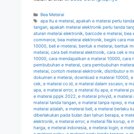
Kategori
Bea Meterai
Tag
apa itu e meterai
,
apakah e materai perlu tand
tangan
,
apakah meterai elektronik perlu tanda tan
aturan meterai elektronik
,
barcode e meterai
,
bea 
commerce
,
bea meterai elektronik
,
begini cara me
10000
,
beli e-meterai
,
bentuk e meterai
,
bentuk me
meterai
,
cara beli meterai elektronik
,
cara cek e me
10000
,
cara mendapatkan e materai 10000
,
cara 
pembubuhan e meterai
,
cara pembubuhan meterai 
meterai
,
contoh meterai elektronik
,
distributor e m
dokumen e meterai
,
download e materai 10000
,
e
cek
,
e materai co.id
,
e materai dalam sscasn
,
e ma
apa
,
e materai error
,
e materai itu apa
,
e materai 
e materai pppk 2022
,
e materai privyid
,
e materai
materai tanda tangan
,
e materai tanpa npwp
,
e ma
meterai adalah
,
e meterai beli
,
e meterai berlaku 
diberlakukan pada bulan dan tahun berapa
,
e mete
elektronik
,
e meterai error
,
e meterai file korup
,
e m
harga
,
e meterai indonesia
,
e meterai login
,
e mete
e meterai palsu
,
e meterai perlu tanda tangan
,
e m