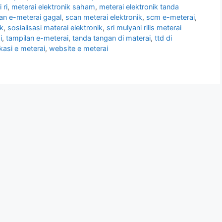
 ri
,
meterai elektronik saham
,
meterai elektronik tanda
n e-meterai gagal
,
scan meterai elektronik
,
scm e-meterai
,
ik
,
sosialisasi materai elektronik
,
sri mulyani rilis meterai
i
,
tampilan e-meterai
,
tanda tangan di materai
,
ttd di
ikasi e meterai
,
website e meterai