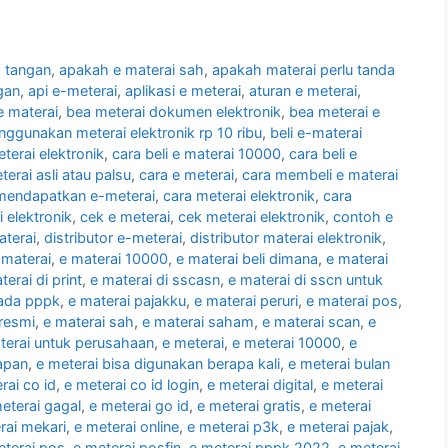
a tangan
,
apakah e materai sah
,
apakah materai perlu tanda
gan
,
api e-meterai
,
aplikasi e meterai
,
aturan e meterai
,
e materai
,
bea meterai dokumen elektronik
,
bea meterai e
nggunakan meterai elektronik rp 10 ribu
,
beli e-materai
terai elektronik
,
cara beli e materai 10000
,
cara beli e
terai asli atau palsu
,
cara e meterai
,
cara membeli e materai
mendapatkan e-meterai
,
cara meterai elektronik
,
cara
elektronik
,
cek e meterai
,
cek meterai elektronik
,
contoh e
aterai
,
distributor e-meterai
,
distributor materai elektronik
,
 materai
,
e materai 10000
,
e materai beli dimana
,
e materai
terai di print
,
e materai di sscasn
,
e materai di sscn untuk
pada pppk
,
e materai pajakku
,
e materai peruri
,
e materai pos
,
 resmi
,
e materai sah
,
e materai saham
,
e materai scan
,
e
terai untuk perusahaan
,
e meterai
,
e meterai 10000
,
e
kapan
,
e meterai bisa digunakan berapa kali
,
e meterai bulan
rai co id
,
e meterai co id login
,
e meterai digital
,
e meterai
eterai gagal
,
e meterai go id
,
e meterai gratis
,
e meterai
rai mekari
,
e meterai online
,
e meterai p3k
,
e meterai pajak
,
eterai pos
,
e meterai posfin
,
e meterai pppk 2022
,
e meterai