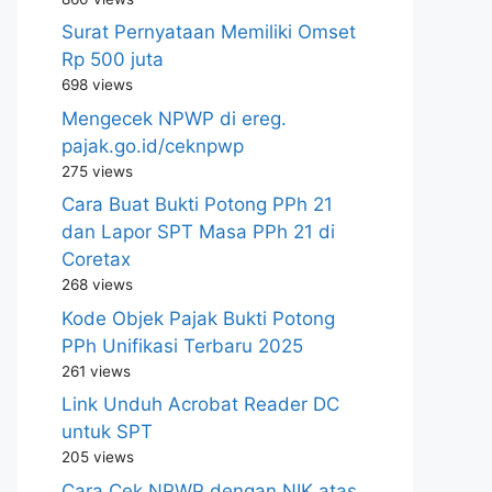
Surat Pernyataan Memiliki Omset
Rp 500 juta
698 views
Mengecek NPWP di ereg.
pajak.go.id/ceknpwp
275 views
Cara Buat Bukti Potong PPh 21
dan Lapor SPT Masa PPh 21 di
Coretax
268 views
Kode Objek Pajak Bukti Potong
PPh Unifikasi Terbaru 2025
261 views
Link Unduh Acrobat Reader DC
untuk SPT
205 views
Cara Cek NPWP dengan NIK atas