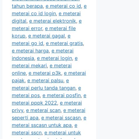
tahun berapa
,
e meterai co id
,
e
meterai co id login
,
e meterai
digital
,
e meterai elektronik
,
e
meterai error
,
e meterai file
korup
,
e meterai gagal
,
e
meterai go id
,
e meterai gratis
,
e meterai harga
,
e meterai
indonesia
,
e meterai login
,
e
meterai mekari
,
e meterai
online
,
e meterai p3k
,
e meterai
pajak
,
e meterai palsu
,
e
meterai perlu tanda tangan
,
e
meterai pos
,
e meterai posfin
,
e
meterai pppk 2022
,
e meterai
privy
,
e meterai scan
,
e meterai
seperti apa
,
e meterai sscasn
,
e
meterai sscasn untuk apa
,
e
meterai sscn
,
e meterai untuk