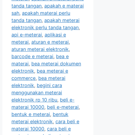
tanda tangan
,
apakah e materai
sah
,
apakah materai perlu
tanda tangan
,
apakah meterai
elektronik perlu tanda tangan
,
api e-meterai
,
aplikasi e
meterai
,
aturan e meterai
,
aturan meterai elektronik
,
barcode e meterai
,
bea e
materai
,
bea meterai dokumen
elektronik
,
bea meterai e
commerce
,
bea meterai
elektronik
,
begini cara
menggunakan meterai
elektronik rp 10 ribu
,
beli e-
materai 10000
,
beli e-meterai
,
bentuk e meterai
,
bentuk
meterai elektronik
,
cara beli e
materai 10000
,
cara beli e