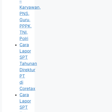
–
Karyawan,
PNS,
Guru,
PPPK,
TNI,
Polri
Cara
Lapor
SPT
Tahunan
Direktur
PT
di
Coretax
Cara
Lapor
SPT