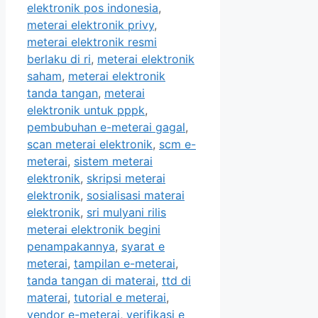
elektronik pos indonesia
,
meterai elektronik privy
,
meterai elektronik resmi
berlaku di ri
,
meterai elektronik
saham
,
meterai elektronik
tanda tangan
,
meterai
elektronik untuk pppk
,
pembubuhan e-meterai gagal
,
scan meterai elektronik
,
scm e-
meterai
,
sistem meterai
elektronik
,
skripsi meterai
elektronik
,
sosialisasi materai
elektronik
,
sri mulyani rilis
meterai elektronik begini
penampakannya
,
syarat e
meterai
,
tampilan e-meterai
,
tanda tangan di materai
,
ttd di
materai
,
tutorial e meterai
,
vendor e-meterai
,
verifikasi e