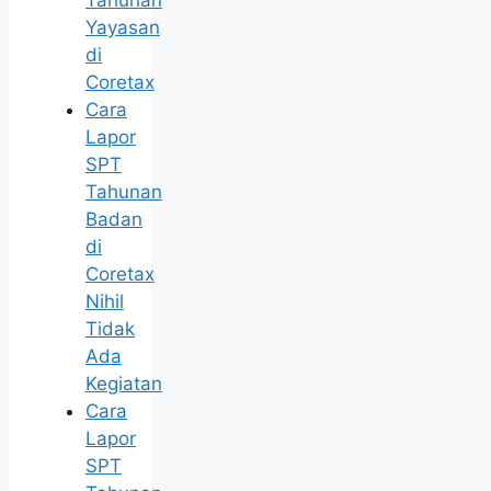
Tahunan
Yayasan
di
Coretax
Cara
Lapor
SPT
Tahunan
Badan
di
Coretax
Nihil
Tidak
Ada
Kegiatan
Cara
Lapor
SPT