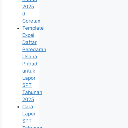
2025
di
Coretax
Template
Excel
Daftar
Peredaran
Usaha
Pribadi
untuk
Lapor
SPT
Tahunan
2025
Cara
Lapor
SPT