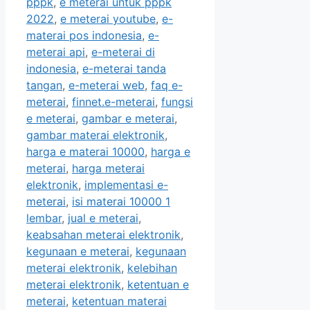
pppk
,
e meterai untuk pppk
2022
,
e meterai youtube
,
e-
materai pos indonesia
,
e-
meterai api
,
e-meterai di
indonesia
,
e-meterai tanda
tangan
,
e-meterai web
,
faq e-
meterai
,
finnet.e-meterai
,
fungsi
e meterai
,
gambar e meterai
,
gambar materai elektronik
,
harga e materai 10000
,
harga e
meterai
,
harga meterai
elektronik
,
implementasi e-
meterai
,
isi materai 10000 1
lembar
,
jual e meterai
,
keabsahan meterai elektronik
,
kegunaan e meterai
,
kegunaan
meterai elektronik
,
kelebihan
meterai elektronik
,
ketentuan e
meterai
,
ketentuan materai