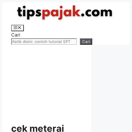
Langsung
ke
isi
Menu
Cari
Cari
cek meterai