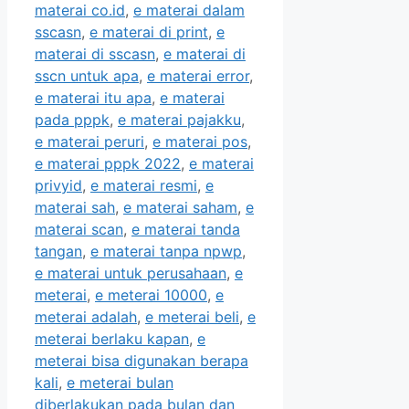
materai co.id
,
e materai dalam
sscasn
,
e materai di print
,
e
materai di sscasn
,
e materai di
sscn untuk apa
,
e materai error
,
e materai itu apa
,
e materai
pada pppk
,
e materai pajakku
,
e materai peruri
,
e materai pos
,
e materai pppk 2022
,
e materai
privyid
,
e materai resmi
,
e
materai sah
,
e materai saham
,
e
materai scan
,
e materai tanda
tangan
,
e materai tanpa npwp
,
e materai untuk perusahaan
,
e
meterai
,
e meterai 10000
,
e
meterai adalah
,
e meterai beli
,
e
meterai berlaku kapan
,
e
meterai bisa digunakan berapa
kali
,
e meterai bulan
diberlakukan pada bulan dan