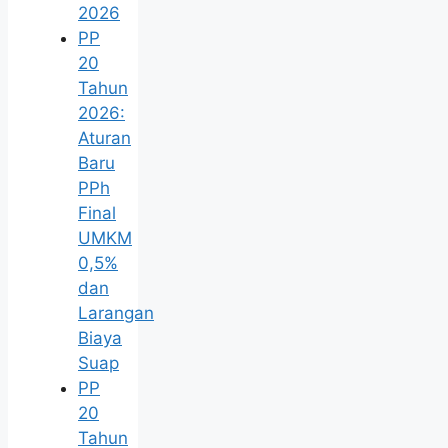
2026
PP
20
Tahun
2026:
Aturan
Baru
PPh
Final
UMKM
0,5%
dan
Larangan
Biaya
Suap
PP
20
Tahun