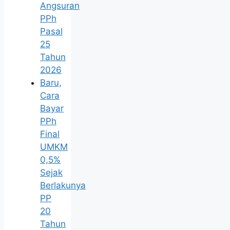
Angsuran
PPh
Pasal
25
Tahun
2026
Baru,
Cara
Bayar
PPh
Final
UMKM
0,5%
Sejak
Berlakunya
PP
20
Tahun