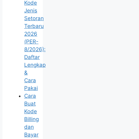
Kode
Jenis
Setoran
Terbaru
2026
(PER-
8/2026):
Daftar
Lengkap
&
Cara
Pakai
Cara
Buat
Kode
Billing
dan
Bayar