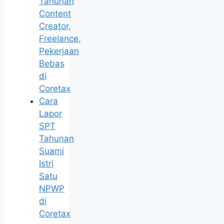
Tahunan
Content
Creator,
Freelance,
Pekerjaan
Bebas
di
Coretax
Cara
Lapor
SPT
Tahunan
Suami
Istri
Satu
NPWP
di
Coretax