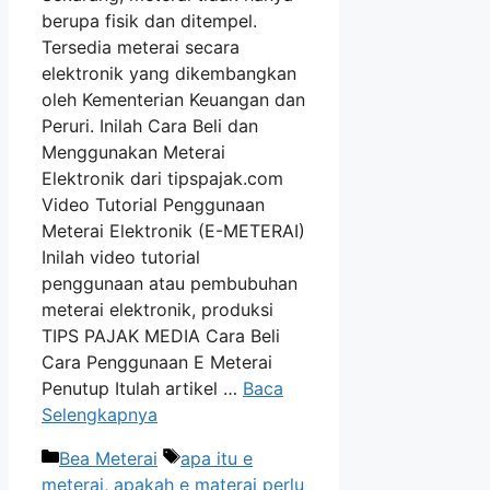
berupa fisik dan ditempel.
Tersedia meterai secara
elektronik yang dikembangkan
oleh Kementerian Keuangan dan
Peruri. Inilah Cara Beli dan
Menggunakan Meterai
Elektronik dari tipspajak.com
Video Tutorial Penggunaan
Meterai Elektronik (E-METERAI)
Inilah video tutorial
penggunaan atau pembubuhan
meterai elektronik, produksi
TIPS PAJAK MEDIA Cara Beli
Cara Penggunaan E Meterai
Penutup Itulah artikel …
Baca
Selengkapnya
Kategori
Tag
Bea Meterai
apa itu e
meterai
,
apakah e materai perlu