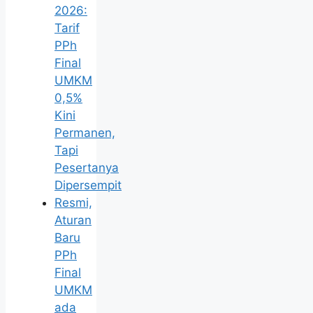
2026:
Tarif
PPh
Final
UMKM
0,5%
Kini
Permanen,
Tapi
Pesertanya
Dipersempit
Resmi,
Aturan
Baru
PPh
Final
UMKM
ada