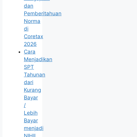
dan
Pemberitahuan
Norma
di
Coretax
2026
Cara
Menjadikan
SPT
Tahunan
dari
Kurang
Bayar
/
Lebih
Bayar
menjadi
NIHIL