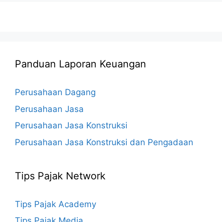
Panduan Laporan Keuangan
Perusahaan Dagang
Perusahaan Jasa
Perusahaan Jasa Konstruksi
Perusahaan Jasa Konstruksi dan Pengadaan
Tips Pajak Network
Tips Pajak Academy
Tips Pajak Media