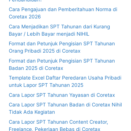
Cara Pengajuan dan Pemberitahuan Norma di
Coretax 2026
Cara Menjadikan SPT Tahunan dari Kurang
Bayar / Lebih Bayar menjadi NIHIL
Format dan Petunjuk Pengisian SPT Tahunan
Orang Pribadi 2025 di Coretax
Format dan Petunjuk Pengisian SPT Tahunan
Badan 2025 di Coretax
Template Excel Daftar Peredaran Usaha Pribadi
untuk Lapor SPT Tahunan 2025
Cara Lapor SPT Tahunan Yayasan di Coretax
Cara Lapor SPT Tahunan Badan di Coretax Nihil
Tidak Ada Kegiatan
Cara Lapor SPT Tahunan Content Creator,
Freelance, Pekerjaan Bebas di Coretax