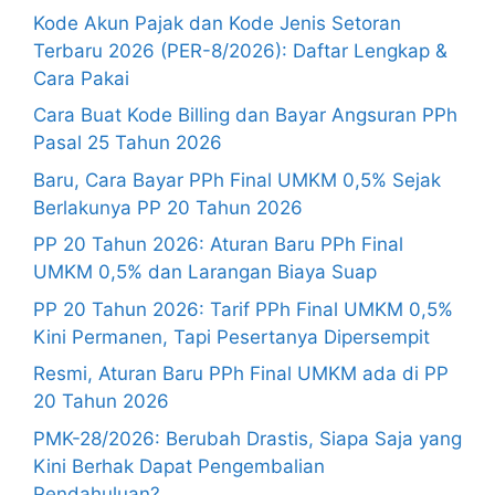
Kode Akun Pajak dan Kode Jenis Setoran
Terbaru 2026 (PER-8/2026): Daftar Lengkap &
Cara Pakai
Cara Buat Kode Billing dan Bayar Angsuran PPh
Pasal 25 Tahun 2026
Baru, Cara Bayar PPh Final UMKM 0,5% Sejak
Berlakunya PP 20 Tahun 2026
PP 20 Tahun 2026: Aturan Baru PPh Final
UMKM 0,5% dan Larangan Biaya Suap
PP 20 Tahun 2026: Tarif PPh Final UMKM 0,5%
Kini Permanen, Tapi Pesertanya Dipersempit
Resmi, Aturan Baru PPh Final UMKM ada di PP
20 Tahun 2026
PMK-28/2026: Berubah Drastis, Siapa Saja yang
Kini Berhak Dapat Pengembalian
Pendahuluan?