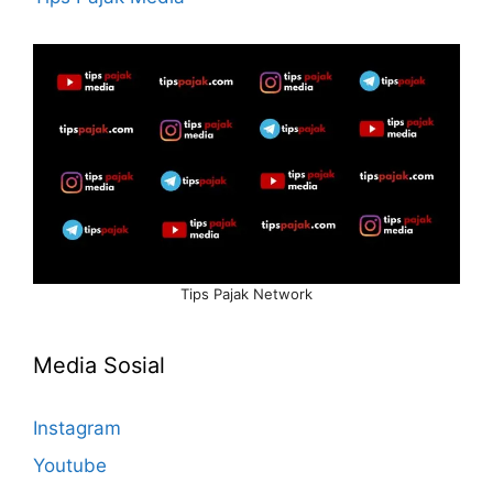
Tips Pajak Network
Media Sosial
Instagram
Youtube