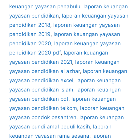
keuangan yayasan penabulu
,
laporan keuangan
yayasan pendidikan
,
laporan keuangan yayasan
pendidikan 2018
,
laporan keuangan yayasan
pendidikan 2019
,
laporan keuangan yayasan
pendidikan 2020
,
laporan keuangan yayasan
pendidikan 2020 pdf
,
laporan keuangan
yayasan pendidikan 2021
,
laporan keuangan
yayasan pendidikan al azhar
,
laporan keuangan
yayasan pendidikan excel
,
laporan keuangan
yayasan pendidikan islam
,
laporan keuangan
yayasan pendidikan pdf
,
laporan keuangan
yayasan pendidikan telkom
,
laporan keuangan
yayasan pondok pesantren
,
laporan keuangan
yayasan pundi amal peduli kasih
,
laporan
keuangan yayasan rama sesana
,
laporan