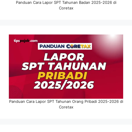
Panduan Cara Lapor SPT Tahunan Badan 2025-2026 di
Coretax
Panduan Cara Lapor SPT Tahunan Orang Pribadi 2025-2026 di
Coretax