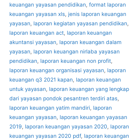
keuangan yayasan pendidikan
,
format laporan
keuangan yayasan xls
,
jenis laporan keuangan
yayasan
,
laporan kegiatan yayasan pendidikan
,
laporan keuangan act
,
laporan keuangan
akuntansi yayasan
,
laporan keuangan dalam
yayasan
,
laporan keuangan nirlaba yayasan
pendidikan
,
laporan keuangan non profit
,
laporan keuangan organisasi yayasan
,
laporan
keuangan q3 2021 kapan
,
laporan keuangan
untuk yayasan
,
laporan keuangan yang lengkap
dari yayasan pondok pesantren terdiri atas
,
laporan keuangan yatim mandiri
,
laporan
keuangan yayasan
,
laporan keuangan yayasan
2019
,
laporan keuangan yayasan 2020
,
laporan
keuangan yayasan 2020 pdf
,
laporan keuangan