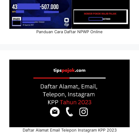
Panduan Cara Daftar NPWP Online
Daftar Alamat Email Telepon Instagram KPP 2023