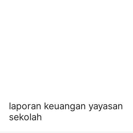
laporan keuangan yayasan
sekolah