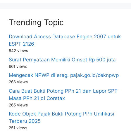
Trending Topic
Download Access Database Engine 2007 untuk
ESPT 2126
842 views
Surat Pernyataan Memiliki Omset Rp 500 juta
661 views
Mengecek NPWP di ereg. pajak.go.id/ceknpwp
266 views
Cara Buat Bukti Potong PPh 21 dan Lapor SPT
Masa PPh 21 di Coretax
265 views
Kode Objek Pajak Bukti Potong PPh Unifikasi
Terbaru 2025
251 views