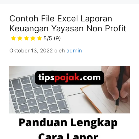
Contoh File Excel Laporan
Keuangan Yayasan Non Profit
5/5
(9)
Oktober 13, 2022
oleh
admin