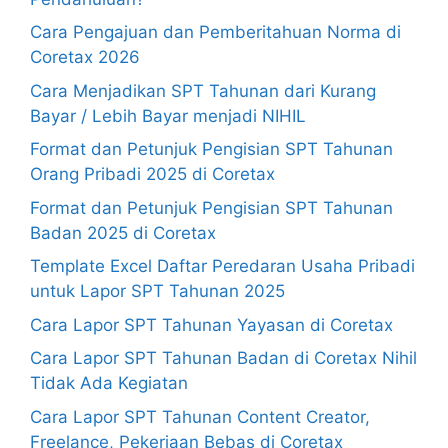
Cara Pengajuan dan Pemberitahuan Norma di
Coretax 2026
Cara Menjadikan SPT Tahunan dari Kurang
Bayar / Lebih Bayar menjadi NIHIL
Format dan Petunjuk Pengisian SPT Tahunan
Orang Pribadi 2025 di Coretax
Format dan Petunjuk Pengisian SPT Tahunan
Badan 2025 di Coretax
Template Excel Daftar Peredaran Usaha Pribadi
untuk Lapor SPT Tahunan 2025
Cara Lapor SPT Tahunan Yayasan di Coretax
Cara Lapor SPT Tahunan Badan di Coretax Nihil
Tidak Ada Kegiatan
Cara Lapor SPT Tahunan Content Creator,
Freelance, Pekerjaan Bebas di Coretax