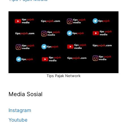
Tips Pajak Network
Media Sosial
Instagram
Youtube