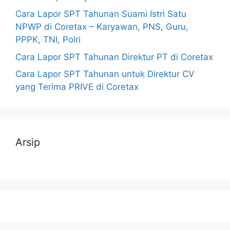
Cara Lapor SPT Tahunan Suami Istri Satu
NPWP di Coretax – Karyawan, PNS, Guru,
PPPK, TNI, Polri
Cara Lapor SPT Tahunan Direktur PT di Coretax
Cara Lapor SPT Tahunan untuk Direktur CV
yang Terima PRIVE di Coretax
Arsip