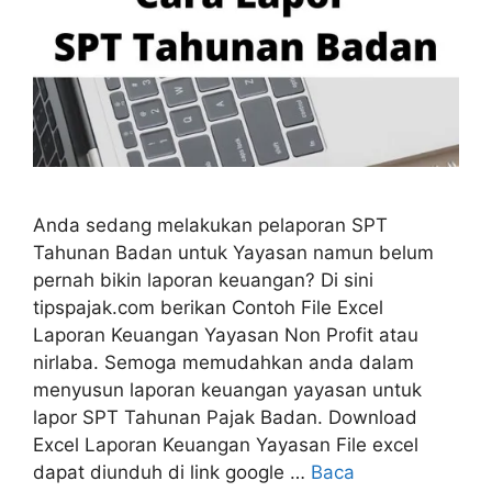
Anda sedang melakukan pelaporan SPT
Tahunan Badan untuk Yayasan namun belum
pernah bikin laporan keuangan? Di sini
tipspajak.com berikan Contoh File Excel
Laporan Keuangan Yayasan Non Profit atau
nirlaba. Semoga memudahkan anda dalam
menyusun laporan keuangan yayasan untuk
lapor SPT Tahunan Pajak Badan. Download
Excel Laporan Keuangan Yayasan File excel
dapat diunduh di link google …
Baca