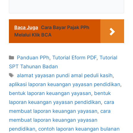
Baca Juga
Cara Bayar Pajak PPh
Melalui Klik BCA
Kategori
Panduan PPh
,
Tutorial Eform PDF
,
Tutorial
SPT Tahunan Badan
Tag
alamat yayasan pundi amal peduli kasih
,
aplikasi laporan keuangan yayasan pendidikan
,
bentuk laporan keuangan yayasan
,
bentuk
laporan keuangan yayasan pendidikan
,
cara
membuat laporan keuangan yayasan
,
cara
membuat laporan keuangan yayasan
pendidikan
,
contoh laporan keuangan bulanan