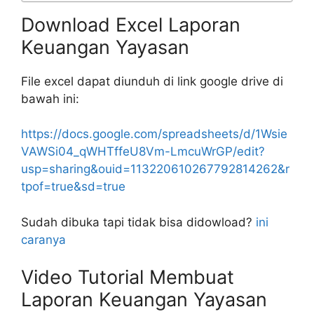
Download Excel Laporan
Keuangan Yayasan
File excel dapat diunduh di link google drive di
bawah ini:
https://docs.google.com/spreadsheets/d/1Wsie
VAWSi04_qWHTffeU8Vm-LmcuWrGP/edit?
usp=sharing&ouid=113220610267792814262&r
tpof=true&sd=true
Sudah dibuka tapi tidak bisa didowload?
ini
caranya
Video Tutorial Membuat
Laporan Keuangan Yayasan