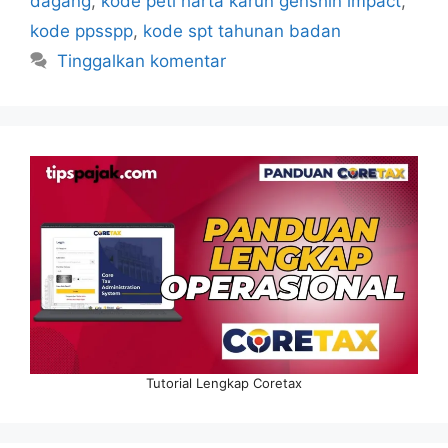
dagang
,
kode peti harta karun genshin impact
,
kode ppsspp
,
kode spt tahunan badan
Tinggalkan komentar
Tutorial Lengkap Coretax