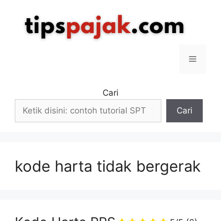
Langsung
ke
isi
Menu
Cari
Cari
kode harta tidak bergerak