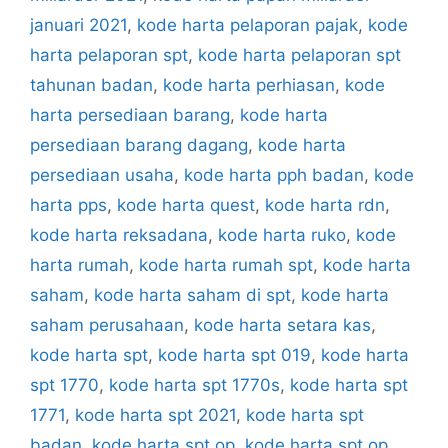
januari 2021
,
kode harta pelaporan pajak
,
kode
harta pelaporan spt
,
kode harta pelaporan spt
tahunan badan
,
kode harta perhiasan
,
kode
harta persediaan barang
,
kode harta
persediaan barang dagang
,
kode harta
persediaan usaha
,
kode harta pph badan
,
kode
harta pps
,
kode harta quest
,
kode harta rdn
,
kode harta reksadana
,
kode harta ruko
,
kode
harta rumah
,
kode harta rumah spt
,
kode harta
saham
,
kode harta saham di spt
,
kode harta
saham perusahaan
,
kode harta setara kas
,
kode harta spt
,
kode harta spt 019
,
kode harta
spt 1770
,
kode harta spt 1770s
,
kode harta spt
1771
,
kode harta spt 2021
,
kode harta spt
badan
,
kode harta spt op
,
kode harta spt op