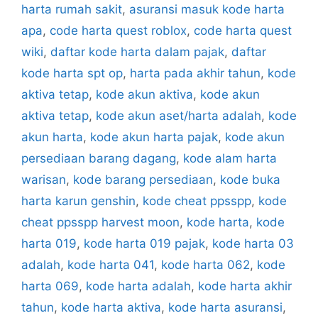
harta rumah sakit
,
asuransi masuk kode harta
apa
,
code harta quest roblox
,
code harta quest
wiki
,
daftar kode harta dalam pajak
,
daftar
kode harta spt op
,
harta pada akhir tahun
,
kode
aktiva tetap
,
kode akun aktiva
,
kode akun
aktiva tetap
,
kode akun aset/harta adalah
,
kode
akun harta
,
kode akun harta pajak
,
kode akun
persediaan barang dagang
,
kode alam harta
warisan
,
kode barang persediaan
,
kode buka
harta karun genshin
,
kode cheat ppsspp
,
kode
cheat ppsspp harvest moon
,
kode harta
,
kode
harta 019
,
kode harta 019 pajak
,
kode harta 03
adalah
,
kode harta 041
,
kode harta 062
,
kode
harta 069
,
kode harta adalah
,
kode harta akhir
tahun
,
kode harta aktiva
,
kode harta asuransi
,