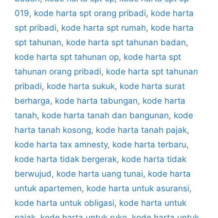
019
,
kode harta spt orang pribadi
,
kode harta
spt pribadi
,
kode harta spt rumah
,
kode harta
spt tahunan
,
kode harta spt tahunan badan
,
kode harta spt tahunan op
,
kode harta spt
tahunan orang pribadi
,
kode harta spt tahunan
pribadi
,
kode harta sukuk
,
kode harta surat
berharga
,
kode harta tabungan
,
kode harta
tanah
,
kode harta tanah dan bangunan
,
kode
harta tanah kosong
,
kode harta tanah pajak
,
kode harta tax amnesty
,
kode harta terbaru
,
kode harta tidak bergerak
,
kode harta tidak
berwujud
,
kode harta uang tunai
,
kode harta
untuk apartemen
,
kode harta untuk asuransi
,
kode harta untuk obligasi
,
kode harta untuk
pajak
,
kode harta untuk ruko
,
kode harta untuk