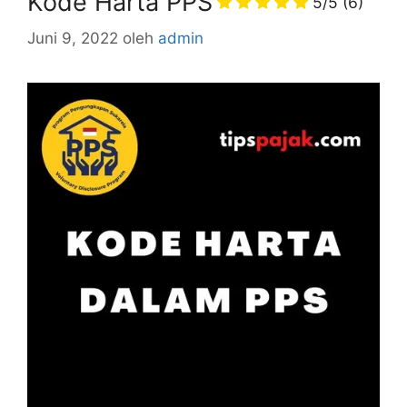
Kode Harta PPS
5/5
(6)
Juni 9, 2022
oleh
admin