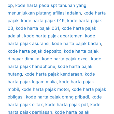
op
,
kode harta pada spt tahunan yang
menunjukkan piutang afiliasi adalah
,
kode harta
pajak
,
kode harta pajak 019
,
kode harta pajak
03
,
kode harta pajak 061
,
kode harta pajak
adalah
,
kode harta pajak apartemen
,
kode
harta pajak asuransi
,
kode harta pajak badan
,
kode harta pajak deposito
,
kode harta pajak
dibayar dimuka
,
kode harta pajak excel
,
kode
harta pajak handphone
,
kode harta pajak
hutang
,
kode harta pajak kendaraan
,
kode
harta pajak logam mulia
,
kode harta pajak
mobil
,
kode harta pajak motor
,
kode harta pajak
obligasi
,
kode harta pajak orang pribadi
,
kode
harta pajak ortax
,
kode harta pajak pdf
,
kode
harta pajak perhiasan
,
kode harta pajak