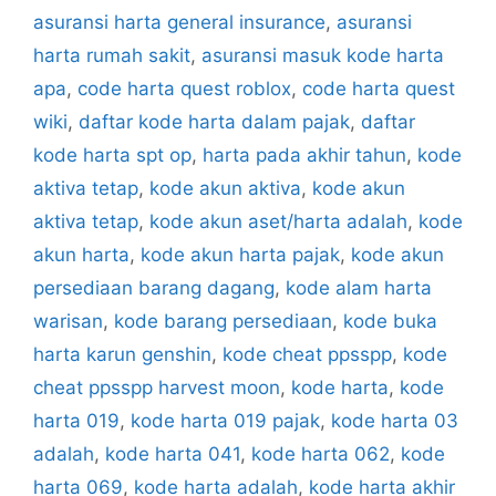
asuransi harta general insurance
,
asuransi
harta rumah sakit
,
asuransi masuk kode harta
apa
,
code harta quest roblox
,
code harta quest
wiki
,
daftar kode harta dalam pajak
,
daftar
kode harta spt op
,
harta pada akhir tahun
,
kode
aktiva tetap
,
kode akun aktiva
,
kode akun
aktiva tetap
,
kode akun aset/harta adalah
,
kode
akun harta
,
kode akun harta pajak
,
kode akun
persediaan barang dagang
,
kode alam harta
warisan
,
kode barang persediaan
,
kode buka
harta karun genshin
,
kode cheat ppsspp
,
kode
cheat ppsspp harvest moon
,
kode harta
,
kode
harta 019
,
kode harta 019 pajak
,
kode harta 03
adalah
,
kode harta 041
,
kode harta 062
,
kode
harta 069
,
kode harta adalah
,
kode harta akhir