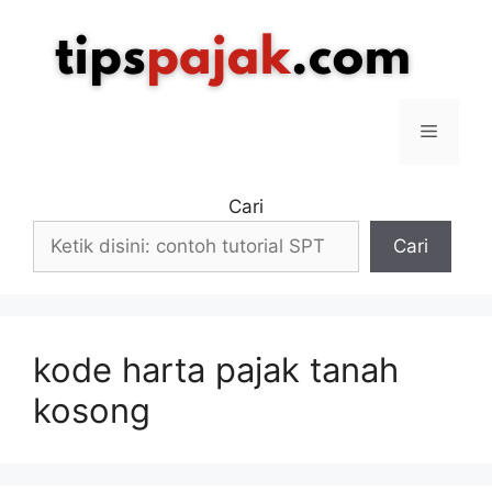
Langsung
ke
isi
Menu
Cari
Cari
kode harta pajak tanah
kosong