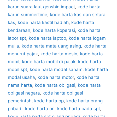
karun suara laut genshin impact
,
kode harta
karun summertime
,
kode harta kas dan setara
kas
,
kode harta kastil hadiah
,
kode harta
kendaraan
,
kode harta koperasi
,
kode harta
lapor spt
,
kode harta laptop
,
kode harta logam
mulia
,
kode harta mata uang asing
,
kode harta
menurut pajak
,
kode harta mesin
,
kode harta
mobil
,
kode harta mobil di pajak
,
kode harta
mobil spt
,
kode harta modal saham
,
kode harta
modal usaha
,
kode harta motor
,
kode harta
nama harta
,
kode harta obligasi
,
kode harta
obligasi negara
,
kode harta obligasi
pemerintah
,
kode harta op
,
kode harta orang
pribadi
,
kode harta ori
,
kode harta pada spt
,
kode harta pada spt orang pribadi
,
kode harta