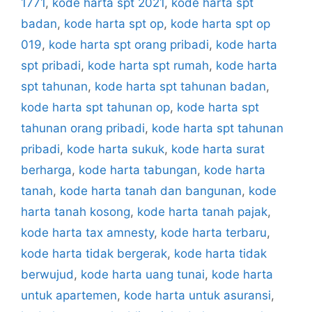
1771
,
kode harta spt 2021
,
kode harta spt
badan
,
kode harta spt op
,
kode harta spt op
019
,
kode harta spt orang pribadi
,
kode harta
spt pribadi
,
kode harta spt rumah
,
kode harta
spt tahunan
,
kode harta spt tahunan badan
,
kode harta spt tahunan op
,
kode harta spt
tahunan orang pribadi
,
kode harta spt tahunan
pribadi
,
kode harta sukuk
,
kode harta surat
berharga
,
kode harta tabungan
,
kode harta
tanah
,
kode harta tanah dan bangunan
,
kode
harta tanah kosong
,
kode harta tanah pajak
,
kode harta tax amnesty
,
kode harta terbaru
,
kode harta tidak bergerak
,
kode harta tidak
berwujud
,
kode harta uang tunai
,
kode harta
untuk apartemen
,
kode harta untuk asuransi
,