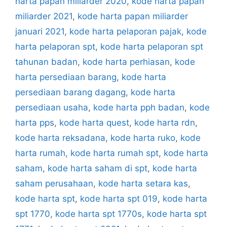
harta papan miliarder 2020
,
kode harta papan
miliarder 2021
,
kode harta papan miliarder
januari 2021
,
kode harta pelaporan pajak
,
kode
harta pelaporan spt
,
kode harta pelaporan spt
tahunan badan
,
kode harta perhiasan
,
kode
harta persediaan barang
,
kode harta
persediaan barang dagang
,
kode harta
persediaan usaha
,
kode harta pph badan
,
kode
harta pps
,
kode harta quest
,
kode harta rdn
,
kode harta reksadana
,
kode harta ruko
,
kode
harta rumah
,
kode harta rumah spt
,
kode harta
saham
,
kode harta saham di spt
,
kode harta
saham perusahaan
,
kode harta setara kas
,
kode harta spt
,
kode harta spt 019
,
kode harta
spt 1770
,
kode harta spt 1770s
,
kode harta spt