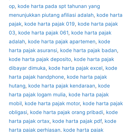
op
,
kode harta pada spt tahunan yang
menunjukkan piutang afiliasi adalah
,
kode harta
pajak
,
kode harta pajak 019
,
kode harta pajak
03
,
kode harta pajak 061
,
kode harta pajak
adalah
,
kode harta pajak apartemen
,
kode
harta pajak asuransi
,
kode harta pajak badan
,
kode harta pajak deposito
,
kode harta pajak
dibayar dimuka
,
kode harta pajak excel
,
kode
harta pajak handphone
,
kode harta pajak
hutang
,
kode harta pajak kendaraan
,
kode
harta pajak logam mulia
,
kode harta pajak
mobil
,
kode harta pajak motor
,
kode harta pajak
obligasi
,
kode harta pajak orang pribadi
,
kode
harta pajak ortax
,
kode harta pajak pdf
,
kode
harta pajak perhiasan
,
kode harta pajak