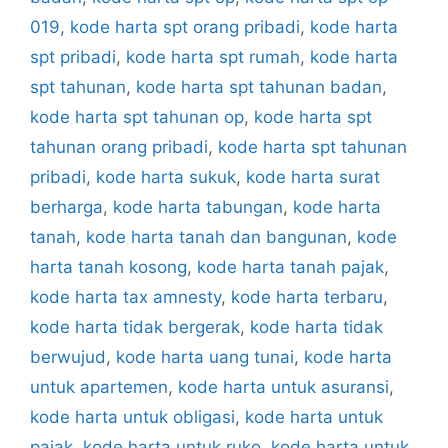
019
,
kode harta spt orang pribadi
,
kode harta
spt pribadi
,
kode harta spt rumah
,
kode harta
spt tahunan
,
kode harta spt tahunan badan
,
kode harta spt tahunan op
,
kode harta spt
tahunan orang pribadi
,
kode harta spt tahunan
pribadi
,
kode harta sukuk
,
kode harta surat
berharga
,
kode harta tabungan
,
kode harta
tanah
,
kode harta tanah dan bangunan
,
kode
harta tanah kosong
,
kode harta tanah pajak
,
kode harta tax amnesty
,
kode harta terbaru
,
kode harta tidak bergerak
,
kode harta tidak
berwujud
,
kode harta uang tunai
,
kode harta
untuk apartemen
,
kode harta untuk asuransi
,
kode harta untuk obligasi
,
kode harta untuk
pajak
,
kode harta untuk ruko
,
kode harta untuk