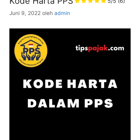
Kode Harta PPS
5/5
(6)
Juni 9, 2022
oleh
admin