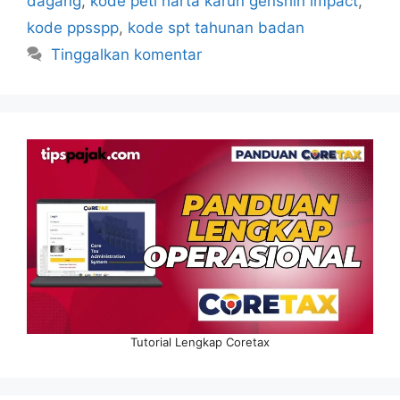
dagang
,
kode peti harta karun genshin impact
,
kode ppsspp
,
kode spt tahunan badan
Tinggalkan komentar
Tutorial Lengkap Coretax