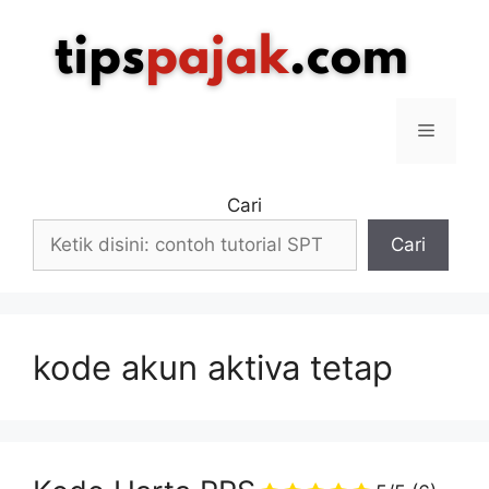
Langsung
ke
isi
Menu
Cari
Cari
kode akun aktiva tetap