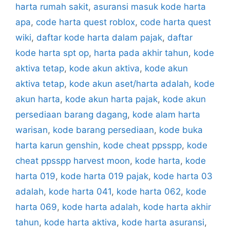
harta rumah sakit
,
asuransi masuk kode harta
apa
,
code harta quest roblox
,
code harta quest
wiki
,
daftar kode harta dalam pajak
,
daftar
kode harta spt op
,
harta pada akhir tahun
,
kode
aktiva tetap
,
kode akun aktiva
,
kode akun
aktiva tetap
,
kode akun aset/harta adalah
,
kode
akun harta
,
kode akun harta pajak
,
kode akun
persediaan barang dagang
,
kode alam harta
warisan
,
kode barang persediaan
,
kode buka
harta karun genshin
,
kode cheat ppsspp
,
kode
cheat ppsspp harvest moon
,
kode harta
,
kode
harta 019
,
kode harta 019 pajak
,
kode harta 03
adalah
,
kode harta 041
,
kode harta 062
,
kode
harta 069
,
kode harta adalah
,
kode harta akhir
tahun
,
kode harta aktiva
,
kode harta asuransi
,