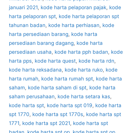
januari 2021
,
kode harta pelaporan pajak
,
kode
harta pelaporan spt
,
kode harta pelaporan spt
tahunan badan
,
kode harta perhiasan
,
kode
harta persediaan barang
,
kode harta
persediaan barang dagang
,
kode harta
persediaan usaha
,
kode harta pph badan
,
kode
harta pps
,
kode harta quest
,
kode harta rdn
,
kode harta reksadana
,
kode harta ruko
,
kode
harta rumah
,
kode harta rumah spt
,
kode harta
saham
,
kode harta saham di spt
,
kode harta
saham perusahaan
,
kode harta setara kas
,
kode harta spt
,
kode harta spt 019
,
kode harta
spt 1770
,
kode harta spt 1770s
,
kode harta spt
1771
,
kode harta spt 2021
,
kode harta spt
badan
,
kode harta spt op
,
kode harta spt op