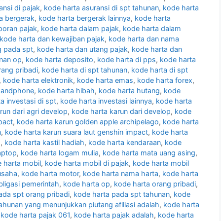
nsi di pajak
,
kode harta asuransi di spt tahunan
,
kode harta
a bergerak
,
kode harta bergerak lainnya
,
kode harta
poran pajak
,
kode harta dalam pajak
,
kode harta dalam
kode harta dan kewajiban pajak
,
kode harta dan nama
g pada spt
,
kode harta dan utang pajak
,
kode harta dan
unan op
,
kode harta deposito
,
kode harta di pps
,
kode harta
rang pribadi
,
kode harta di spt tahunan
,
kode harta di spt
,
kode harta elektronik
,
kode harta emas
,
kode harta forex
,
handphone
,
kode harta hibah
,
kode harta hutang
,
kode
a investasi di spt
,
kode harta investasi lainnya
,
kode harta
run dari agri develop
,
kode harta karun dari develop
,
kode
pact
,
kode harta karun golden apple archipelago
,
kode harta
n
,
kode harta karun suara laut genshin impact
,
kode harta
s
,
kode harta kastil hadiah
,
kode harta kendaraan
,
kode
aptop
,
kode harta logam mulia
,
kode harta mata uang asing
,
 harta mobil
,
kode harta mobil di pajak
,
kode harta mobil
usaha
,
kode harta motor
,
kode harta nama harta
,
kode harta
bligasi pemerintah
,
kode harta op
,
kode harta orang pribadi
,
ada spt orang pribadi
,
kode harta pada spt tahunan
,
kode
ahunan yang menunjukkan piutang afiliasi adalah
,
kode harta
,
kode harta pajak 061
,
kode harta pajak adalah
,
kode harta