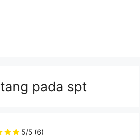
utang pada spt
5/5
(6)