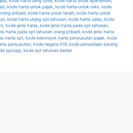
ujud
,
kode harta uang tunai
,
kode harta untuk apartemen
,
asi
,
kode harta untuk pajak
,
kode harta untuk ruko
,
kode
orang pribadi
,
kode harta untuk tanah
,
kode harta untuk
spt
,
kode harta utang spt tahunan
,
kode harta valas
,
kode
yz
,
kode jenis harta
,
kode jenis harta pada spt tahunan
,
nis harta pada spt tahunan orang pribadi
,
kode jenis harta
is harta spt
,
kode kelompok harta penyusutan pajak
,
kode
rta penyusutan
,
kode negara 019
,
kode persediaan barang
de ppsspp
,
kode spt tahunan badan