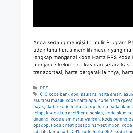
Anda sedang mengisi formulir Program P
tidak tahu harus memilih masuk yang man
lengkap mengenai Kode Harta PPS Kode 
menjadi 7 kelompok: kas dan setara kas, p
transportasi, harta bergerak lainnya, har
Kategori
PPS
Tag
019 kode bank apa
,
asuransi harta aman
,
asur
asuransi masuk kode harta apa
,
code harta quest
pajak
,
daftar kode harta spt op
,
harta pada akhir 
tetap
,
kode akun aset/harta adalah
,
kode akun ha
dagang
,
kode alam harta warisan
,
kode barang pe
ppsspp
,
kode cheat ppsspp harvest moon
,
kode 
adalah
,
kode harta 041
,
kode harta 062
,
kode har