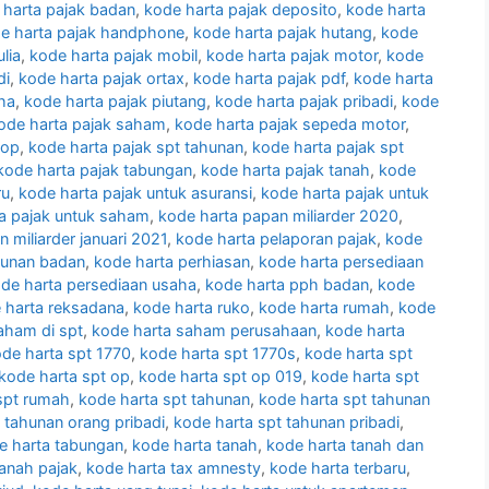
 harta pajak badan
,
kode harta pajak deposito
,
kode harta
e harta pajak handphone
,
kode harta pajak hutang
,
kode
lia
,
kode harta pajak mobil
,
kode harta pajak motor
,
kode
di
,
kode harta pajak ortax
,
kode harta pajak pdf
,
kode harta
ha
,
kode harta pajak piutang
,
kode harta pajak pribadi
,
kode
ode harta pajak saham
,
kode harta pajak sepeda motor
,
 op
,
kode harta pajak spt tahunan
,
kode harta pajak spt
kode harta pajak tabungan
,
kode harta pajak tanah
,
kode
ru
,
kode harta pajak untuk asuransi
,
kode harta pajak untuk
a pajak untuk saham
,
kode harta papan miliarder 2020
,
 miliarder januari 2021
,
kode harta pelaporan pajak
,
kode
hunan badan
,
kode harta perhiasan
,
kode harta persediaan
de harta persediaan usaha
,
kode harta pph badan
,
kode
 harta reksadana
,
kode harta ruko
,
kode harta rumah
,
kode
aham di spt
,
kode harta saham perusahaan
,
kode harta
de harta spt 1770
,
kode harta spt 1770s
,
kode harta spt
kode harta spt op
,
kode harta spt op 019
,
kode harta spt
spt rumah
,
kode harta spt tahunan
,
kode harta spt tahunan
 tahunan orang pribadi
,
kode harta spt tahunan pribadi
,
e harta tabungan
,
kode harta tanah
,
kode harta tanah dan
tanah pajak
,
kode harta tax amnesty
,
kode harta terbaru
,