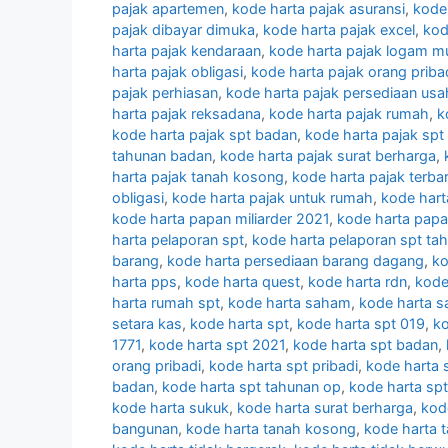
pajak apartemen
,
kode harta pajak asuransi
,
kode
pajak dibayar dimuka
,
kode harta pajak excel
,
kod
harta pajak kendaraan
,
kode harta pajak logam mu
harta pajak obligasi
,
kode harta pajak orang priba
pajak perhiasan
,
kode harta pajak persediaan usa
harta pajak reksadana
,
kode harta pajak rumah
,
k
kode harta pajak spt badan
,
kode harta pajak spt
tahunan badan
,
kode harta pajak surat berharga
,
harta pajak tanah kosong
,
kode harta pajak terba
obligasi
,
kode harta pajak untuk rumah
,
kode hart
kode harta papan miliarder 2021
,
kode harta papan
harta pelaporan spt
,
kode harta pelaporan spt ta
barang
,
kode harta persediaan barang dagang
,
ko
harta pps
,
kode harta quest
,
kode harta rdn
,
kode
harta rumah spt
,
kode harta saham
,
kode harta s
setara kas
,
kode harta spt
,
kode harta spt 019
,
ko
1771
,
kode harta spt 2021
,
kode harta spt badan
,
orang pribadi
,
kode harta spt pribadi
,
kode harta 
badan
,
kode harta spt tahunan op
,
kode harta spt
kode harta sukuk
,
kode harta surat berharga
,
kod
bangunan
,
kode harta tanah kosong
,
kode harta 