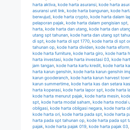
harta aktiva
,
kode harta asuransi
,
kode harta asura
asuransi unit link
,
kode harta bangunan
,
kode hart
berwujud
,
kode harta crypto
,
kode harta dalam la
pelaporan pajak
,
kode harta dalam pengisian spt
,
harta
,
kode harta dan utang
,
kode harta dan utan
utang spt tahunan
,
kode harta dan utang spt tah
di spt
,
kode harta di spt 1770
,
kode harta di spt o
tahunan op
,
kode harta dividen
,
kode harta eform
kode harta furniture
,
kode harta giro
,
kode harta 
harta investasi
,
kode harta investasi 03
,
kode hart
jam tangan
,
kode harta kartu kredit
,
kode harta ka
harta karun genshin
,
kode harta karun genshin im
karun gooderanch
,
kode harta karun harvest tow
karun summertime
,
kode harta kas dan setara ka
harta koperasi
,
kode harta lapor spt
,
kode harta l
kode harta menurut pajak
,
kode harta mesin
,
kode
spt
,
kode harta modal saham
,
kode harta modal 
obligasi
,
kode harta obligasi negara
,
kode harta o
kode harta ori
,
kode harta pada spt
,
kode harta p
harta pada spt tahunan op
,
kode harta pada spt t
pajak
,
kode harta pajak 019
,
kode harta pajak 03