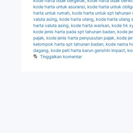
kode harta tidak bergerak
,
kode harta tidak berw
kode harta untuk asuransi
,
kode harta untuk oblig
harta untuk rumah
,
kode harta untuk spt tahunan 
valuta asing
,
kode harta utang
,
kode harta utang 
harta valuta asing
,
kode harta warisan
,
kode hk x
kode jenis harta pada spt tahunan badan
,
kode je
pajak
,
kode jenis harta penyusutan pajak
,
kode jen
kelompok harta spt tahunan badan
,
kode nama ha
dagang
,
kode peti harta karun genshin impact
,
ko
Tinggalkan komentar