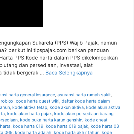
engungkapan Sukarela (PPS) Wajib Pajak, namun
a? berikut ini tipspajak.com berikan panduan
Harta PPS Kode harta dalam PPS dikelompokkan
iutang dan persediaan, investasi, alat
ta tidak bergerak …
Baca Selengkapnya
ansi harta general insurance
,
asuransi harta rumah sakit
,
 roblox
,
code harta quest wiki
,
daftar kode harta dalam
tahun
,
kode aktiva tetap
,
kode akun aktiva
,
kode akun aktiva
rta
,
kode akun harta pajak
,
kode akun persediaan barang
rsediaan
,
kode buka harta karun genshin
,
kode cheat
harta
,
kode harta 019
,
kode harta 019 pajak
,
kode harta 03
ta 069
,
kode harta adalah
,
kode harta akhir tahun
,
kode