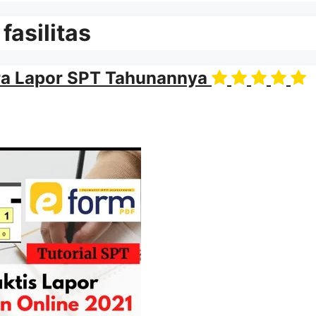
asilitas
ra Lapor SPT Tahunannya