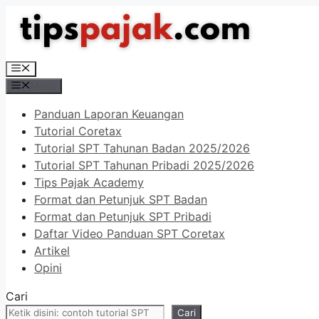
Langsung
ke
isi
Menu
Menu
Panduan Laporan Keuangan
Tutorial Coretax
Tutorial SPT Tahunan Badan 2025/2026
Tutorial SPT Tahunan Pribadi 2025/2026
Tips Pajak Academy
Format dan Petunjuk SPT Badan
Format dan Petunjuk SPT Pribadi
Daftar Video Panduan SPT Coretax
Artikel
Opini
Cari
Cari