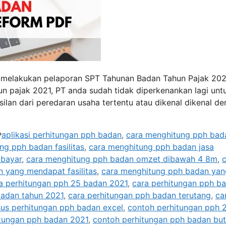
n melakukan pelaporan SPT Tahunan Badan Tahun Pajak 202
hun pajak 2021, PT anda sudah tidak diperkenankan lagi unt
silan dari peredaran usaha tertentu atau dikenal dikenal d
Tag
aplikasi perhitungan pph badan
,
cara menghitung pph bad
ng pph badan fasilitas
,
cara menghitung pph badan jasa
 bayar
,
cara menghitung pph badan omzet dibawah 4 8m
,
 yang mendapat fasilitas
,
cara menghitung pph badan yan
a perhitungan pph 25 badan 2021
,
cara perhitungan pph b
badan tahun 2021
,
cara perhitungan pph badan terutang
,
ca
us perhitungan pph badan excel
,
contoh perhitungan pph 
tungan pph badan 2021
,
contoh perhitungan pph badan but