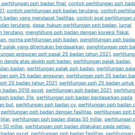
 perhitungan pph badan final
,
contoh perhitungan pph bad
21
,
contoh perhitungan pph badan terutang
,
contoh perhit
h badan yang mendapat fasilitas
,
contoh soal perhitungan 
adan terutang
,
dasar hukum perhitungan pph badan
,
jurnal
n terutang
,
menghitung pph badan dengan koreksi fiskal
,
dan
,
norma perhitungan pph badan
,
penghitungan pph bada
f pajak yang ditentukan berdasarkan
,
penghitungan pph b
tungan angsuran pph pasal 25 badan tahun 2021
,
perhitun
an denda atas skpkb pph badan
,
perhitungan pajak badan
,
silan badan
,
perhitungan pajak pph badan
,
perhitungan paj
ngan pph 25 badan angsuran
,
perhitungan pph 25 badan ba
pph 25 badan tahun 2021
,
perhitungan pph 25 badan untuk
h badan 2016 excel
,
perhitungan pph badan 2021
,
perhitun
 pph badan 31e
,
perhitungan pph badan berdasarkan pada
an but
,
perhitungan pph badan cv
,
perhitungan pph badan 
,
perhitungan pph badan dengan fasilitas
,
perhitungan pph 
iliar
,
perhitungan pph badan diatas 50 miliar
,
perhitungan 
 50 miliar
,
perhitungan pph badan dilakukan pada setiap
,
 badan excel
,
perhitungan pph badan fasilitas
,
perhitungan