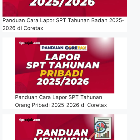
Panduan Cara Lapor SPT Tahunan Badan 2025-
2026 di Coretax
Panduan Cara Lapor SPT Tahunan
Orang Pribadi 2025-2026 di Coretax