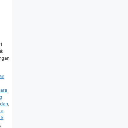
1
uk
engan
an
cara
g
adan
,
ra
25
,