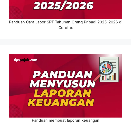
Panduan Cara Lapor SPT Tahunan Orang Pribadi 2025-2026 di
Coretax
Panduan membuat laporan keuangan