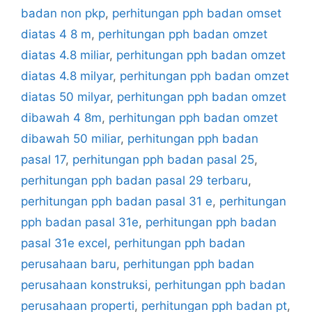
badan non pkp
,
perhitungan pph badan omset
diatas 4 8 m
,
perhitungan pph badan omzet
diatas 4.8 miliar
,
perhitungan pph badan omzet
diatas 4.8 milyar
,
perhitungan pph badan omzet
diatas 50 milyar
,
perhitungan pph badan omzet
dibawah 4 8m
,
perhitungan pph badan omzet
dibawah 50 miliar
,
perhitungan pph badan
pasal 17
,
perhitungan pph badan pasal 25
,
perhitungan pph badan pasal 29 terbaru
,
perhitungan pph badan pasal 31 e
,
perhitungan
pph badan pasal 31e
,
perhitungan pph badan
pasal 31e excel
,
perhitungan pph badan
perusahaan baru
,
perhitungan pph badan
perusahaan konstruksi
,
perhitungan pph badan
perusahaan properti
,
perhitungan pph badan pt
,