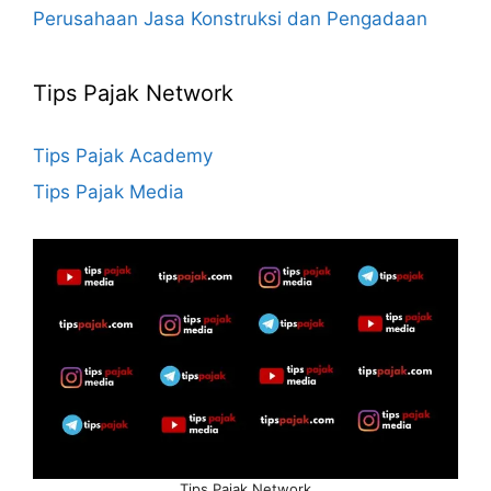
Perusahaan Jasa Konstruksi dan Pengadaan
Tips Pajak Network
Tips Pajak Academy
Tips Pajak Media
Tips Pajak Network