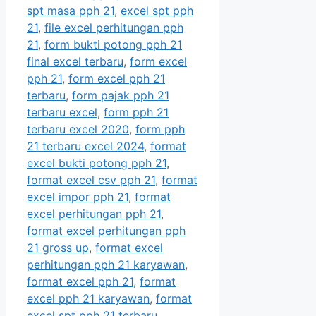
spt masa pph 21
,
excel spt pph
21
,
file excel perhitungan pph
21
,
form bukti potong pph 21
final excel terbaru
,
form excel
pph 21
,
form excel pph 21
terbaru
,
form pajak pph 21
terbaru excel
,
form pph 21
terbaru excel 2020
,
form pph
21 terbaru excel 2024
,
format
excel bukti potong pph 21
,
format excel csv pph 21
,
format
excel impor pph 21
,
format
excel perhitungan pph 21
,
format excel perhitungan pph
21 gross up
,
format excel
perhitungan pph 21 karyawan
,
format excel pph 21
,
format
excel pph 21 karyawan
,
format
excel spt pph 21 terbaru
,