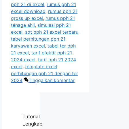
pph 21 di excel
,
rumus pph 21
excel download
,
rumus pph 21
gross up excel
,
rumus pph 21
tenaga ahli
,
simulasi pph 21
excel
,
spt pph 21 excel terbaru
,
tabel perhitungan pph 21
karyawan excel
,
tabel ter pph
21 excel
,
tarif efektif pph 21
2024 excel
,
tarif pph 21 2024
excel
,
template excel
perhitungan pph 21 dengan ter
2024
Tinggalkan komentar
Tutorial
Lengkap