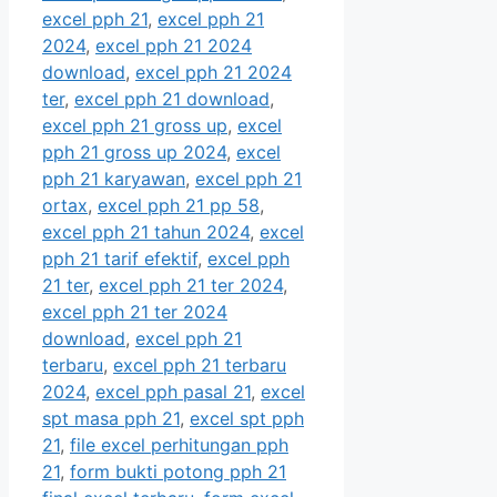
excel pph 21
,
excel pph 21
2024
,
excel pph 21 2024
download
,
excel pph 21 2024
ter
,
excel pph 21 download
,
excel pph 21 gross up
,
excel
pph 21 gross up 2024
,
excel
pph 21 karyawan
,
excel pph 21
ortax
,
excel pph 21 pp 58
,
excel pph 21 tahun 2024
,
excel
pph 21 tarif efektif
,
excel pph
21 ter
,
excel pph 21 ter 2024
,
excel pph 21 ter 2024
download
,
excel pph 21
terbaru
,
excel pph 21 terbaru
2024
,
excel pph pasal 21
,
excel
spt masa pph 21
,
excel spt pph
21
,
file excel perhitungan pph
21
,
form bukti potong pph 21