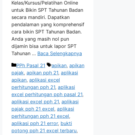
Kelas/Kursus/Pelatihan Online
untuk Bikin SPT Tahunan Badan
secara mandiri. Dapatkan
pendalaman yang komprehensif
cara bikin SPT Tahunan Badan.
Anda yang masih nol pun
dijamin bisa untuk lapor SPT
Tahunan …
Baca Selengkapnya
Kategori
Tag
PPh Pasal 21
apikan
,
apikan
pajak
,
apikan pph 21
,
aplikasi
apikan
,
aplikasi excel
perhitungan pph 21
,
aplikasi
excel perhitungan pph pasal 21
,
aplikasi excel pph 21
,
aplikasi
pajak pph 21 excel
,
aplikasi
perhitungan pph 21 excel
,
aplikasi pph 21 error
,
bukti
potong pph 21 excel terbaru
,