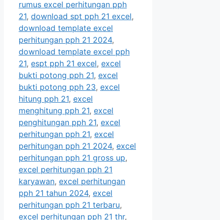
rumus excel perhitungan pph
21
,
download spt pph 21 excel
,
download template excel
perhitungan pph 21 2024
,
download template excel pph
21
,
espt pph 21 excel
,
excel
bukti potong pph 21
,
excel
bukti potong pph 23
,
excel
hitung pph 21
,
excel
menghitung pph 21
,
excel
penghitungan pph 21
,
excel
perhitungan pph 21
,
excel
perhitungan pph 21 2024
,
excel
perhitungan pph 21 gross up
,
excel perhitungan pph 21
karyawan
,
excel perhitungan
pph 21 tahun 2024
,
excel
perhitungan pph 21 terbaru
,
excel perhitungan pph 21 thr
,