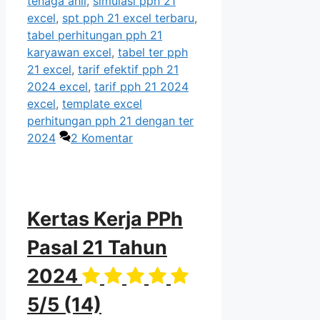
tenaga ahli
,
simulasi pph 21
excel
,
spt pph 21 excel terbaru
,
tabel perhitungan pph 21
karyawan excel
,
tabel ter pph
21 excel
,
tarif efektif pph 21
2024 excel
,
tarif pph 21 2024
excel
,
template excel
perhitungan pph 21 dengan ter
2024
2 Komentar
Kertas Kerja PPh
Pasal 21 Tahun
2024
5/5
(14)