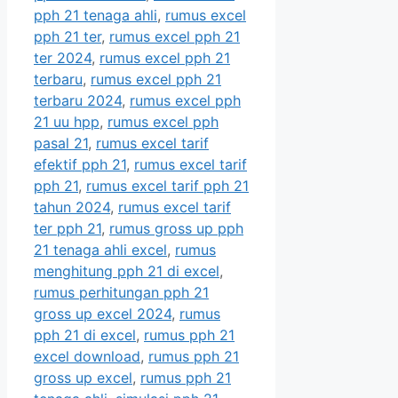
pph 21 tenaga ahli
,
rumus excel
pph 21 ter
,
rumus excel pph 21
ter 2024
,
rumus excel pph 21
terbaru
,
rumus excel pph 21
terbaru 2024
,
rumus excel pph
21 uu hpp
,
rumus excel pph
pasal 21
,
rumus excel tarif
efektif pph 21
,
rumus excel tarif
pph 21
,
rumus excel tarif pph 21
tahun 2024
,
rumus excel tarif
ter pph 21
,
rumus gross up pph
21 tenaga ahli excel
,
rumus
menghitung pph 21 di excel
,
rumus perhitungan pph 21
gross up excel 2024
,
rumus
pph 21 di excel
,
rumus pph 21
excel download
,
rumus pph 21
gross up excel
,
rumus pph 21