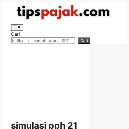
Langsung
ke
isi
Menu
Cari
Cari
simulasi pph 21