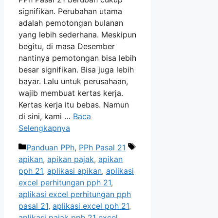
signifikan. Perubahan utama
adalah pemotongan bulanan
yang lebih sederhana. Meskipun
begitu, di masa Desember
nantinya pemotongan bisa lebih
besar signifikan. Bisa juga lebih
bayar. Lalu untuk perusahaan,
wajib membuat kertas kerja.
Kertas kerja itu bebas. Namun
di sini, kami …
Baca
Selengkapnya
Kategori
Tag
Panduan PPh
,
PPh Pasal 21
apikan
,
apikan pajak
,
apikan
pph 21
,
aplikasi apikan
,
aplikasi
excel perhitungan pph 21
,
aplikasi excel perhitungan pph
pasal 21
,
aplikasi excel pph 21
,
aplikasi pajak pph 21 excel
,