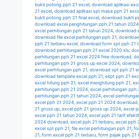
bukti potong pph 21 excel
,
download aplikasi exce
21 excel
,
download aplikasi spt masa pph 21 exce
bukti potong pph 21 final excel
,
download bukti po
download excel penghitungan pph 21 tahun 2024
excel perhitungan pph 21 tahun 2024
,
download e
download file excel perhitungan pph 21
,
download 
pph 21 terbaru excel
,
download form spt pph 21 t
download perhitungan pph 21 excel 2020 xls
,
dow
perhitungan pph 21 excel 2024 free download
,
do
perhitungan pph 21 gross up excel 2024
,
downloa
excel perhitungan pph 21
,
download spt pph 21 e
download template excel pph 21
,
espt pph 21 exc
excel hitung pph 21
,
excel menghitung pph 21
,
ex
perhitungan pph 21 2024
,
excel perhitungan pph 
perhitungan pph 21 tahun 2024
,
excel perhitunga
excel pph 21 2024
,
excel pph 21 2024 download
21 gross up
,
excel pph 21 gross up 2024
,
excel 
excel pph 21 tahun 2024
,
excel pph 21 tarif efekti
2024 download
,
excel pph 21 terbaru
,
excel pph 
excel spt pph 21
,
file excel perhitungan pph 21
,
fo
21
,
form excel pph 21 terbaru
,
form pajak pph 21 