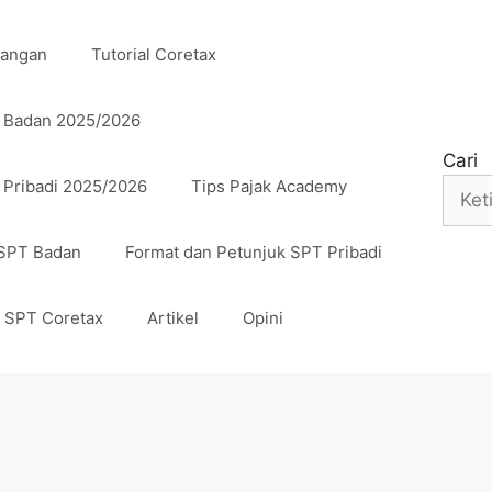
uangan
Tutorial Coretax
n Badan 2025/2026
Cari
 Pribadi 2025/2026
Tips Pajak Academy
 SPT Badan
Format dan Petunjuk SPT Pribadi
n SPT Coretax
Artikel
Opini