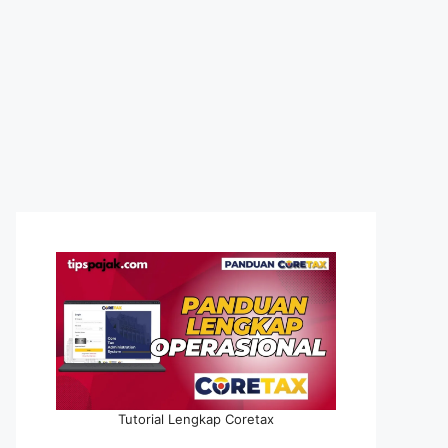
Tutorial Lengkap Coretax