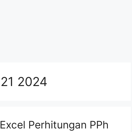
 21 2024
Excel Perhitungan PPh