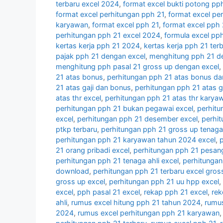
terbaru excel 2024
,
format excel bukti potong pp
format excel perhitungan pph 21
,
format excel pe
karyawan
,
format excel pph 21
,
format excel pph
perhitungan pph 21 excel 2024
,
formula excel pp
kertas kerja pph 21 2024
,
kertas kerja pph 21 ter
pajak pph 21 dengan excel
,
menghitung pph 21 d
menghitung pph pasal 21 gross up dengan excel
,
21 atas bonus
,
perhitungan pph 21 atas bonus dan
21 atas gaji dan bonus
,
perhitungan pph 21 atas ga
atas thr excel
,
perhitungan pph 21 atas thr karya
perhitungan pph 21 bukan pegawai excel
,
perhitu
excel
,
perhitungan pph 21 desember excel
,
perhi
ptkp terbaru
,
perhitungan pph 21 gross up tenaga 
perhitungan pph 21 karyawan tahun 2024 excel
,
21 orang pribadi excel
,
perhitungan pph 21 pesan
perhitungan pph 21 tenaga ahli excel
,
perhitungan
download
,
perhitungan pph 21 terbaru excel gros
gross up excel
,
perhitungan pph 21 uu hpp excel
,
excel
,
pph pasal 21 excel
,
rekap pph 21 excel
,
rek
ahli
,
rumus excel hitung pph 21 tahun 2024
,
rumu
2024
,
rumus excel perhitungan pph 21 karyawan