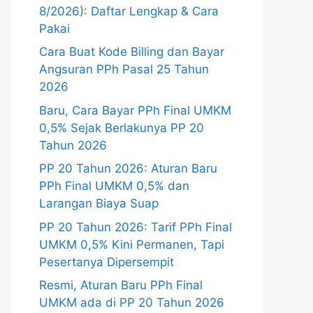
8/2026): Daftar Lengkap & Cara
Pakai
Cara Buat Kode Billing dan Bayar
Angsuran PPh Pasal 25 Tahun
2026
Baru, Cara Bayar PPh Final UMKM
0,5% Sejak Berlakunya PP 20
Tahun 2026
PP 20 Tahun 2026: Aturan Baru
PPh Final UMKM 0,5% dan
Larangan Biaya Suap
PP 20 Tahun 2026: Tarif PPh Final
UMKM 0,5% Kini Permanen, Tapi
Pesertanya Dipersempit
Resmi, Aturan Baru PPh Final
UMKM ada di PP 20 Tahun 2026