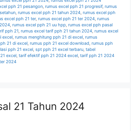
rumus excel pph 21 2024
,
rumus excel pph 21 2024
xcel pph 21 pesangon
,
rumus excel pph 21 progresif
,
rumus
 setahun
,
rumus excel pph 21 tahun 2024
,
rumus excel pph
s excel pph 21 ter
,
rumus excel pph 21 ter 2024
,
rumus
 2024
,
rumus excel pph 21 uu hpp
,
rumus excel pph pasal
rif pph 21
,
rumus excel tarif pph 21 tahun 2024
,
rumus excel
i excel
,
rumus menghitung pph 21 di excel
,
rumus
ph 21 di excel
,
rumus pph 21 excel download
,
rumus pph
lasi pph 21 excel
,
spt pph 21 excel terbaru
,
tabel
 21 excel
,
tarif efektif pph 21 2024 excel
,
tarif pph 21 2024
ter 2024
sal 21 Tahun 2024