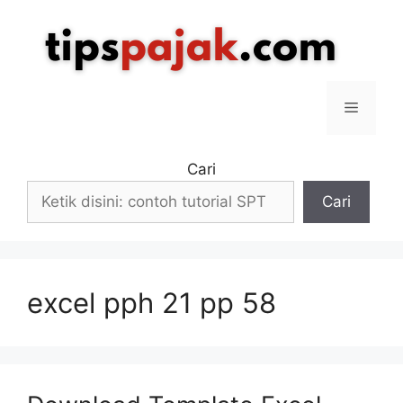
Langsung
ke
isi
Menu
Cari
Cari
excel pph 21 pp 58