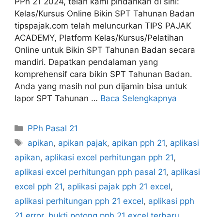
PPh 21 2024, telah kami pindahkan di sini:
Kelas/Kursus Online Bikin SPT Tahunan Badan
tipspajak.com telah meluncurkan TIPS PAJAK
ACADEMY, Platform Kelas/Kursus/Pelatihan
Online untuk Bikin SPT Tahunan Badan secara
mandiri. Dapatkan pendalaman yang
komprehensif cara bikin SPT Tahunan Badan.
Anda yang masih nol pun dijamin bisa untuk
lapor SPT Tahunan …
Baca Selengkapnya
Kategori
PPh Pasal 21
Tag
apikan
,
apikan pajak
,
apikan pph 21
,
aplikasi
apikan
,
aplikasi excel perhitungan pph 21
,
aplikasi excel perhitungan pph pasal 21
,
aplikasi
excel pph 21
,
aplikasi pajak pph 21 excel
,
aplikasi perhitungan pph 21 excel
,
aplikasi pph
21 error
,
bukti potong pph 21 excel terbaru
,