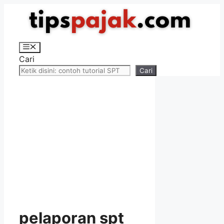
Langsung
ke
isi
Menu
Cari
Cari
pelaporan spt