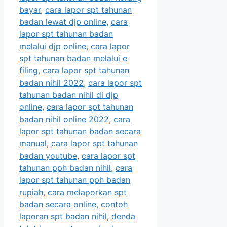
bayar
,
cara lapor spt tahunan
badan lewat djp online
,
cara
lapor spt tahunan badan
melalui djp online
,
cara lapor
spt tahunan badan melalui e
filing
,
cara lapor spt tahunan
badan nihil 2022
,
cara lapor spt
tahunan badan nihil di djp
online
,
cara lapor spt tahunan
badan nihil online 2022
,
cara
lapor spt tahunan badan secara
manual
,
cara lapor spt tahunan
badan youtube
,
cara lapor spt
tahunan pph badan nihil
,
cara
lapor spt tahunan pph badan
rupiah
,
cara melaporkan spt
badan secara online
,
contoh
laporan spt badan nihil
,
denda