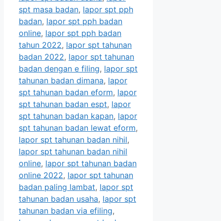
spt masa badan
,
lapor spt pph
badan
,
lapor spt pph badan
online
,
lapor spt pph badan
tahun 2022
,
lapor spt tahunan
badan 2022
,
lapor spt tahunan
badan dengan e filing
,
lapor spt
tahunan badan dimana
,
lapor
spt tahunan badan eform
,
lapor
spt tahunan badan espt
,
lapor
spt tahunan badan kapan
,
lapor
spt tahunan badan lewat eform
,
lapor spt tahunan badan nihil
,
lapor spt tahunan badan nihil
online
,
lapor spt tahunan badan
online 2022
,
lapor spt tahunan
badan paling lambat
,
lapor spt
tahunan badan usaha
,
lapor spt
tahunan badan via efiling
,