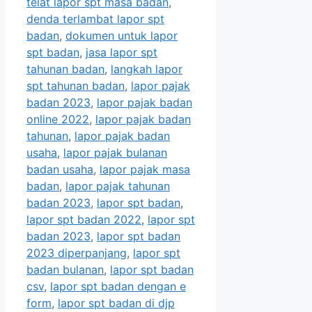
telat lapor spt masa badan
,
denda terlambat lapor spt
badan
,
dokumen untuk lapor
spt badan
,
jasa lapor spt
tahunan badan
,
langkah lapor
spt tahunan badan
,
lapor pajak
badan 2023
,
lapor pajak badan
online 2022
,
lapor pajak badan
tahunan
,
lapor pajak badan
usaha
,
lapor pajak bulanan
badan usaha
,
lapor pajak masa
badan
,
lapor pajak tahunan
badan 2023
,
lapor spt badan
,
lapor spt badan 2022
,
lapor spt
badan 2023
,
lapor spt badan
2023 diperpanjang
,
lapor spt
badan bulanan
,
lapor spt badan
csv
,
lapor spt badan dengan e
form
,
lapor spt badan di djp