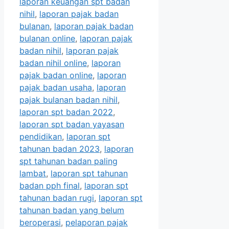
laporan keuangan spt badan
nihil
,
laporan pajak badan
bulanan
,
laporan pajak badan
bulanan online
,
laporan pajak
badan nihil
,
laporan pajak
badan nihil online
,
laporan
pajak badan online
,
laporan
pajak badan usaha
,
laporan
pajak bulanan badan nihil
,
laporan spt badan 2022
,
laporan spt badan yayasan
pendidikan
,
laporan spt
tahunan badan 2023
,
laporan
spt tahunan badan paling
lambat
,
laporan spt tahunan
badan pph final
,
laporan spt
tahunan badan rugi
,
laporan spt
tahunan badan yang belum
beroperasi
,
pelaporan pajak