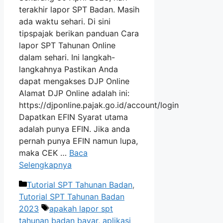
terakhir lapor SPT Badan. Masih
ada waktu sehari. Di sini
tipspajak berikan panduan Cara
lapor SPT Tahunan Online
dalam sehari. Ini langkah-
langkahnya Pastikan Anda
dapat mengakses DJP Online
Alamat DJP Online adalah ini:
https://djponline.pajak.go.id/account/login
Dapatkan EFIN Syarat utama
adalah punya EFIN. Jika anda
pernah punya EFIN namun lupa,
maka CEK …
Baca
Selengkapnya
Kategori
Tutorial SPT Tahunan Badan
,
Tutorial SPT Tahunan Badan
Tag
2023
apakah lapor spt
tahunan badan bayar
,
aplikasi