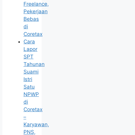
Freelance,
Pekerjaan
Bebas
di
Coretax
Cara
Lapor
SPT
Tahunan
Suami
Istri
Satu
NPWP
di
Coretax
–
Karyawan,
PNS,