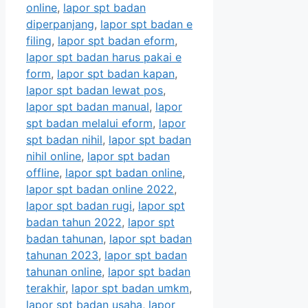
online
,
lapor spt badan
diperpanjang
,
lapor spt badan e
filing
,
lapor spt badan eform
,
lapor spt badan harus pakai e
form
,
lapor spt badan kapan
,
lapor spt badan lewat pos
,
lapor spt badan manual
,
lapor
spt badan melalui eform
,
lapor
spt badan nihil
,
lapor spt badan
nihil online
,
lapor spt badan
offline
,
lapor spt badan online
,
lapor spt badan online 2022
,
lapor spt badan rugi
,
lapor spt
badan tahun 2022
,
lapor spt
badan tahunan
,
lapor spt badan
tahunan 2023
,
lapor spt badan
tahunan online
,
lapor spt badan
terakhir
,
lapor spt badan umkm
,
lapor spt badan usaha
,
lapor