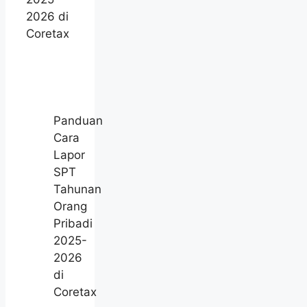
2026 di
Coretax
Panduan
Cara
Lapor
SPT
Tahunan
Orang
Pribadi
2025-
2026
di
Coretax