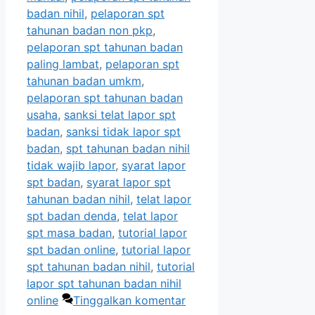
badan nihil
,
pelaporan spt
tahunan badan non pkp
,
pelaporan spt tahunan badan
paling lambat
,
pelaporan spt
tahunan badan umkm
,
pelaporan spt tahunan badan
usaha
,
sanksi telat lapor spt
badan
,
sanksi tidak lapor spt
badan
,
spt tahunan badan nihil
tidak wajib lapor
,
syarat lapor
spt badan
,
syarat lapor spt
tahunan badan nihil
,
telat lapor
spt badan denda
,
telat lapor
spt masa badan
,
tutorial lapor
spt badan online
,
tutorial lapor
spt tahunan badan nihil
,
tutorial
lapor spt tahunan badan nihil
online
Tinggalkan komentar