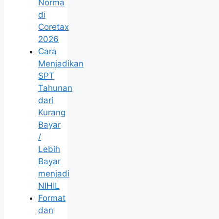
Norma
di
Coretax
2026
Cara
Menjadikan
SPT
Tahunan
dari
Kurang
Bayar
/
Lebih
Bayar
menjadi
NIHIL
Format
dan