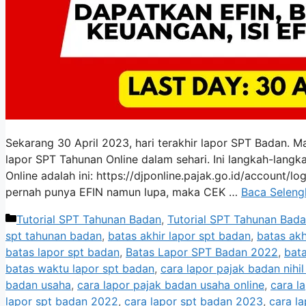
Sekarang 30 April 2023, hari terakhir lapor SPT Badan. Ma
lapor SPT Tahunan Online dalam sehari. Ini langkah-lan
Online adalah ini: https://djponline.pajak.go.id/account/
pernah punya EFIN namun lupa, maka CEK …
Baca Selen
Kategori
Tutorial SPT Tahunan Badan
,
Tutorial SPT Tahunan Bad
spt tahunan badan
,
batas akhir lapor spt badan
,
batas akh
batas lapor spt badan
,
Batas Lapor SPT Badan 2022
,
bat
batas waktu lapor spt badan
,
cara lapor pajak badan nihil
badan usaha
,
cara lapor pajak badan usaha online
,
cara l
lapor spt badan 2022
,
cara lapor spt badan 2023
,
cara la