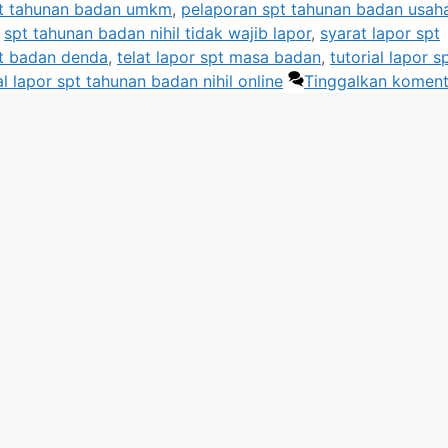
pt tahunan badan umkm
,
pelaporan spt tahunan badan usah
,
spt tahunan badan nihil tidak wajib lapor
,
syarat lapor spt
pt badan denda
,
telat lapor spt masa badan
,
tutorial lapor s
al lapor spt tahunan badan nihil online
Tinggalkan koment