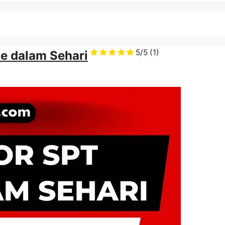
5/5
(1)
e dalam Sehari