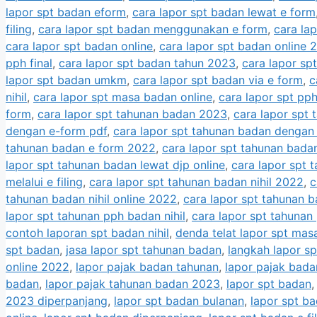
lapor spt badan eform
,
cara lapor spt badan lewat e form
filing
,
cara lapor spt badan menggunakan e form
,
cara la
cara lapor spt badan online
,
cara lapor spt badan online 
pph final
,
cara lapor spt badan tahun 2023
,
cara lapor sp
lapor spt badan umkm
,
cara lapor spt badan via e form
,
c
nihil
,
cara lapor spt masa badan online
,
cara lapor spt pph
form
,
cara lapor spt tahunan badan 2023
,
cara lapor spt
dengan e-form pdf
,
cara lapor spt tahunan badan dengan 
tahunan badan e form 2022
,
cara lapor spt tahunan bada
lapor spt tahunan badan lewat djp online
,
cara lapor spt 
melalui e filing
,
cara lapor spt tahunan badan nihil 2022
,
c
tahunan badan nihil online 2022
,
cara lapor spt tahunan 
lapor spt tahunan pph badan nihil
,
cara lapor spt tahunan
contoh laporan spt badan nihil
,
denda telat lapor spt mas
spt badan
,
jasa lapor spt tahunan badan
,
langkah lapor s
online 2022
,
lapor pajak badan tahunan
,
lapor pajak bada
badan
,
lapor pajak tahunan badan 2023
,
lapor spt badan
2023 diperpanjang
,
lapor spt badan bulanan
,
lapor spt b