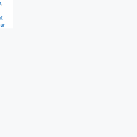
a
,
pt
ar