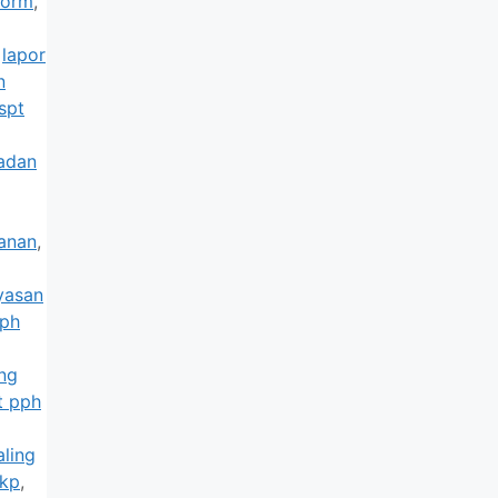
form
,
,
lapor
n
spt
badan
lanan
,
yasan
pph
ng
t pph
aling
pkp
,