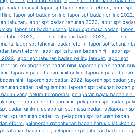
ling
,
lapor spt badan eform
,
lapor spt badan harus pakai e 
spt badan manual
,
lapor spt badan melalui eform
,
lapor spt
ffline
,
lapor spt badan online
,
lapor spt badan online 2022
dan tahunan
,
lapor spt badan tahunan 2023
,
lapor spt bada
 umkm
,
lapor spt badan usaha
,
lapor spt masa badan
,
lapor 
dan tahun 2022
,
lapor spt tahunan badan 2022
,
lapor spt
dimana
,
lapor spt tahunan badan eform
,
lapor spt tahunan 
adan lewat eform
,
lapor spt tahunan badan nihil
,
lapor spt
e 2022
,
lapor spt tahunan badan paling lambat
,
lapor spt
,
laporan keuangan spt badan nihil
,
laporan pajak badan bu
ihil
,
laporan pajak badan nihil online
,
laporan pajak badan
badan nihil
,
laporan spt badan 2022
,
laporan spt badan ya
 tahunan badan paling lambat
,
laporan spt tahunan badan 
n badan yang belum beroperasi
,
pelaporan pajak badan nihil
ulanan
,
pelaporan spt badan nihil
,
pelaporan spt badan pali
 spt badan umkm
,
pelaporan spt masa badan
,
pelaporan sp
oran spt tahunan badan cv
,
pelaporan spt tahunan badan
adan eform
,
pelaporan spt tahunan badan harus dilakukan p
pt tahunan badan nihil
,
pelaporan spt tahunan badan non 