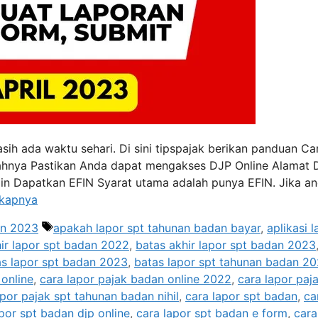
sih ada waktu sehari. Di sini tipspajak berikan panduan Ca
gkahnya Pastikan Anda dapat mengakses DJP Online Alamat 
login Dapatkan EFIN Syarat utama adalah punya EFIN. Jika a
gkapnya
Tag
an 2023
apakah lapor spt tahunan badan bayar
,
aplikasi 
ir lapor spt badan 2022
,
batas akhir lapor spt badan 2023
as lapor spt badan 2023
,
batas lapor spt tahunan badan 2
 online
,
cara lapor pajak badan online 2022
,
cara lapor paj
apor pajak spt tahunan badan nihil
,
cara lapor spt badan
,
ca
por spt badan djp online
,
cara lapor spt badan e form
,
cara