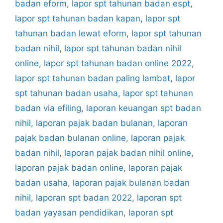
badan eform
,
lapor spt tahunan badan espt
,
lapor spt tahunan badan kapan
,
lapor spt
tahunan badan lewat eform
,
lapor spt tahunan
badan nihil
,
lapor spt tahunan badan nihil
online
,
lapor spt tahunan badan online 2022
,
lapor spt tahunan badan paling lambat
,
lapor
spt tahunan badan usaha
,
lapor spt tahunan
badan via efiling
,
laporan keuangan spt badan
nihil
,
laporan pajak badan bulanan
,
laporan
pajak badan bulanan online
,
laporan pajak
badan nihil
,
laporan pajak badan nihil online
,
laporan pajak badan online
,
laporan pajak
badan usaha
,
laporan pajak bulanan badan
nihil
,
laporan spt badan 2022
,
laporan spt
badan yayasan pendidikan
,
laporan spt