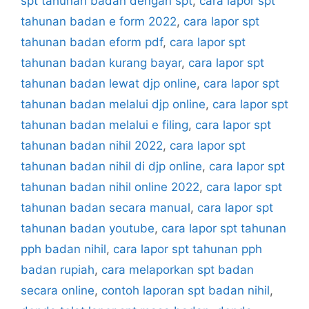
spt tahunan badan dengan spt
,
cara lapor spt
tahunan badan e form 2022
,
cara lapor spt
tahunan badan eform pdf
,
cara lapor spt
tahunan badan kurang bayar
,
cara lapor spt
tahunan badan lewat djp online
,
cara lapor spt
tahunan badan melalui djp online
,
cara lapor spt
tahunan badan melalui e filing
,
cara lapor spt
tahunan badan nihil 2022
,
cara lapor spt
tahunan badan nihil di djp online
,
cara lapor spt
tahunan badan nihil online 2022
,
cara lapor spt
tahunan badan secara manual
,
cara lapor spt
tahunan badan youtube
,
cara lapor spt tahunan
pph badan nihil
,
cara lapor spt tahunan pph
badan rupiah
,
cara melaporkan spt badan
secara online
,
contoh laporan spt badan nihil
,