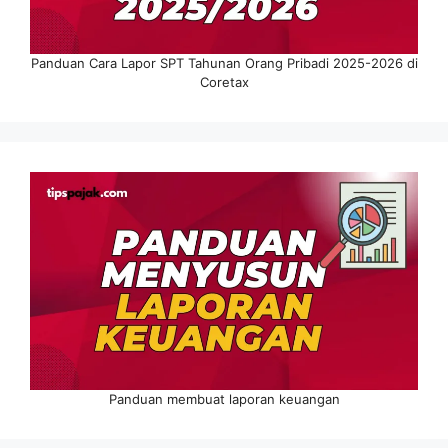
Panduan Cara Lapor SPT Tahunan Orang Pribadi 2025-2026 di
Coretax
Panduan membuat laporan keuangan