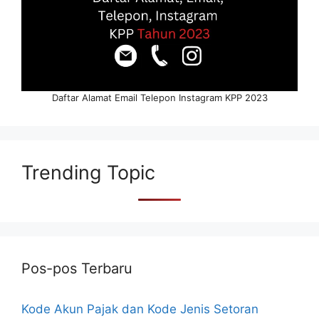
Daftar Alamat Email Telepon Instagram KPP 2023
Trending Topic
Pos-pos Terbaru
Kode Akun Pajak dan Kode Jenis Setoran