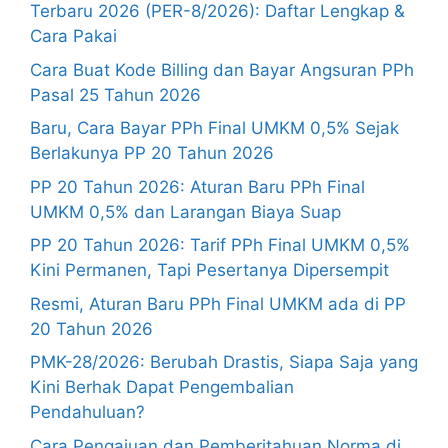
Terbaru 2026 (PER-8/2026): Daftar Lengkap &
Cara Pakai
Cara Buat Kode Billing dan Bayar Angsuran PPh
Pasal 25 Tahun 2026
Baru, Cara Bayar PPh Final UMKM 0,5% Sejak
Berlakunya PP 20 Tahun 2026
PP 20 Tahun 2026: Aturan Baru PPh Final
UMKM 0,5% dan Larangan Biaya Suap
PP 20 Tahun 2026: Tarif PPh Final UMKM 0,5%
Kini Permanen, Tapi Pesertanya Dipersempit
Resmi, Aturan Baru PPh Final UMKM ada di PP
20 Tahun 2026
PMK-28/2026: Berubah Drastis, Siapa Saja yang
Kini Berhak Dapat Pengembalian
Pendahuluan?
Cara Pengajuan dan Pemberitahuan Norma di