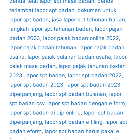
denda telat lapor spt masa badan
,
denda
terlambat lapor spt badan
,
dokumen untuk
lapor spt badan
,
jasa lapor spt tahunan badan
,
langkah lapor spt tahunan badan
,
lapor pajak
badan 2023
,
lapor pajak badan online 2022
,
lapor pajak badan tahunan
,
lapor pajak badan
usaha
,
lapor pajak bulanan badan usaha
,
lapor
pajak masa badan
,
lapor pajak tahunan badan
2023
,
lapor spt badan
,
lapor spt badan 2022
,
lapor spt badan 2023
,
lapor spt badan 2023
diperpanjang
,
lapor spt badan bulanan
,
lapor
spt badan csv
,
lapor spt badan dengan e form
,
lapor spt badan di djp online
,
lapor spt badan
diperpanjang
,
lapor spt badan e filing
,
lapor spt
badan eform
,
lapor spt badan harus pakai e