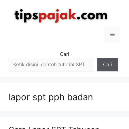
Langsung
ke
isi
Menu
Cari
Cari
lapor spt pph badan