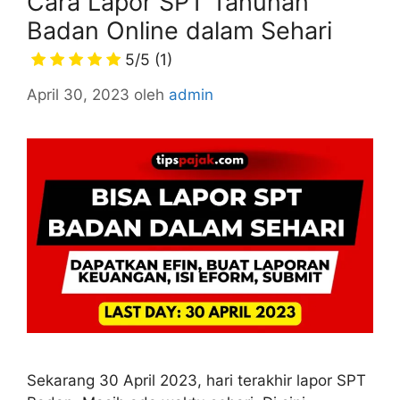
Cara Lapor SPT Tahunan
Badan Online dalam Sehari
5/5
(1)
April 30, 2023
oleh
admin
Sekarang 30 April 2023, hari terakhir lapor SPT