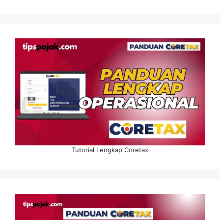
Tutorial Lengkap Coretax