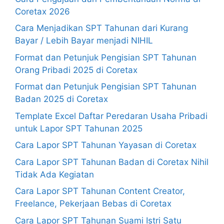
Coretax 2026
Cara Menjadikan SPT Tahunan dari Kurang
Bayar / Lebih Bayar menjadi NIHIL
Format dan Petunjuk Pengisian SPT Tahunan
Orang Pribadi 2025 di Coretax
Format dan Petunjuk Pengisian SPT Tahunan
Badan 2025 di Coretax
Template Excel Daftar Peredaran Usaha Pribadi
untuk Lapor SPT Tahunan 2025
Cara Lapor SPT Tahunan Yayasan di Coretax
Cara Lapor SPT Tahunan Badan di Coretax Nihil
Tidak Ada Kegiatan
Cara Lapor SPT Tahunan Content Creator,
Freelance, Pekerjaan Bebas di Coretax
Cara Lapor SPT Tahunan Suami Istri Satu