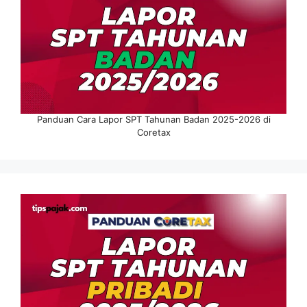
Panduan Cara Lapor SPT Tahunan Badan 2025-2026 di
Coretax