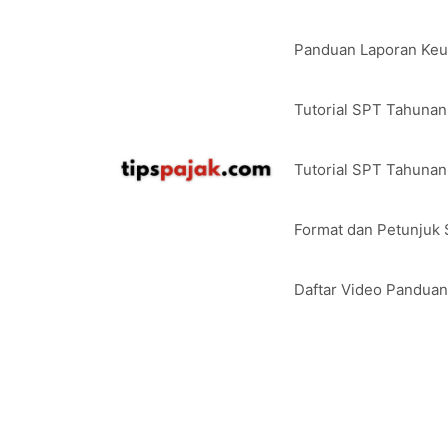
Langsung
ke
Panduan Laporan Ke
isi
Tutorial SPT Tahuna
Tutorial SPT Tahunan
Format dan Petunjuk
Daftar Video Pandua