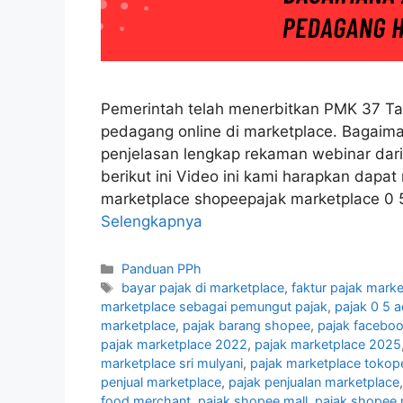
Pemerintah telah menerbitkan PMK 37 Ta
pedagang online di marketplace. Bagaima
penjelasan lengkap rekaman webinar dar
berikut ini Video ini kami harapkan dap
marketplace shopeepajak marketplace 0 
Selengkapnya
Kategori
Panduan PPh
Tag
bayar pajak di marketplace
,
faktur pajak mark
marketplace sebagai pemungut pajak
,
pajak 0 5 
marketplace
,
pajak barang shopee
,
pajak facebo
pajak marketplace 2022
,
pajak marketplace 2025
marketplace sri mulyani
,
pajak marketplace tokop
penjual marketplace
,
pajak penjualan marketplace
food merchant
,
pajak shopee mall
,
pajak shopee 