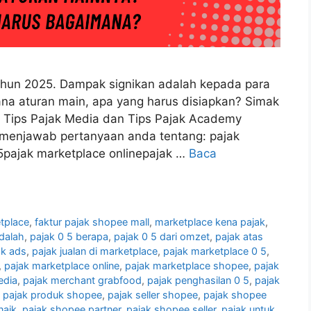
hun 2025. Dampak signikan adalah kepada para
na aturan main, apa yang harus disiapkan? Simak
i Tips Pajak Media dan Tips Pajak Academy
at menjawab pertanyaan anda tentang: pajak
5pajak marketplace onlinepajak …
Baca
etplace
,
faktur pajak shopee mall
,
marketplace kena pajak
,
adalah
,
pajak 0 5 berapa
,
pajak 0 5 dari omzet
,
pajak atas
ok ads
,
pajak jualan di marketplace
,
pajak marketplace 0 5
,
,
pajak marketplace online
,
pajak marketplace shopee
,
pajak
edia
,
pajak merchant grabfood
,
pajak penghasilan 0 5
,
pajak
,
pajak produk shopee
,
pajak seller shopee
,
pajak shopee
naik
,
pajak shopee partner
,
pajak shopee seller
,
pajak untuk