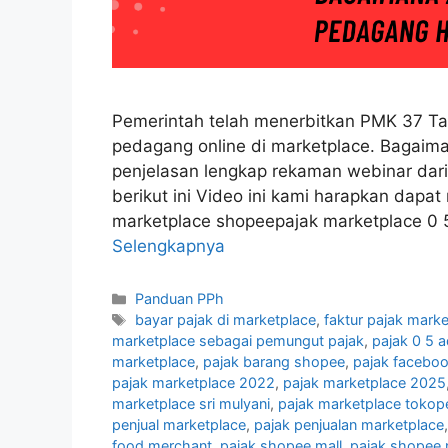
Pemerintah telah menerbitkan PMK 37 Ta
pedagang online di marketplace. Bagaima
penjelasan lengkap rekaman webinar dar
berikut ini Video ini kami harapkan dap
marketplace shopeepajak marketplace 0 
Selengkapnya
Kategori
Panduan PPh
Tag
bayar pajak di marketplace
,
faktur pajak mark
marketplace sebagai pemungut pajak
,
pajak 0 5 
marketplace
,
pajak barang shopee
,
pajak facebo
pajak marketplace 2022
,
pajak marketplace 2025
marketplace sri mulyani
,
pajak marketplace tokop
penjual marketplace
,
pajak penjualan marketplace
food merchant
,
pajak shopee mall
,
pajak shopee 