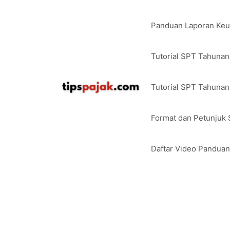
Langsung
ke
Panduan Laporan Ke
isi
Tutorial SPT Tahuna
Tutorial SPT Tahunan
Format dan Petunjuk
Daftar Video Pandua