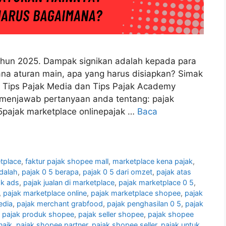
hun 2025. Dampak signikan adalah kepada para
na aturan main, apa yang harus disiapkan? Simak
i Tips Pajak Media dan Tips Pajak Academy
at menjawab pertanyaan anda tentang: pajak
5pajak marketplace onlinepajak …
Baca
etplace
,
faktur pajak shopee mall
,
marketplace kena pajak
,
adalah
,
pajak 0 5 berapa
,
pajak 0 5 dari omzet
,
pajak atas
ok ads
,
pajak jualan di marketplace
,
pajak marketplace 0 5
,
,
pajak marketplace online
,
pajak marketplace shopee
,
pajak
edia
,
pajak merchant grabfood
,
pajak penghasilan 0 5
,
pajak
,
pajak produk shopee
,
pajak seller shopee
,
pajak shopee
naik
,
pajak shopee partner
,
pajak shopee seller
,
pajak untuk