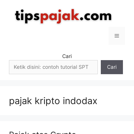
Langsung
ke
isi
Menu
Cari
Cari
pajak kripto indodax