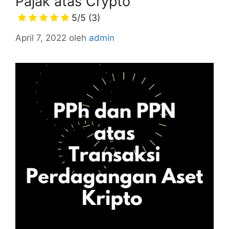
Pajak atas Crypto
5/5
(3)
April 7, 2022
oleh
admin