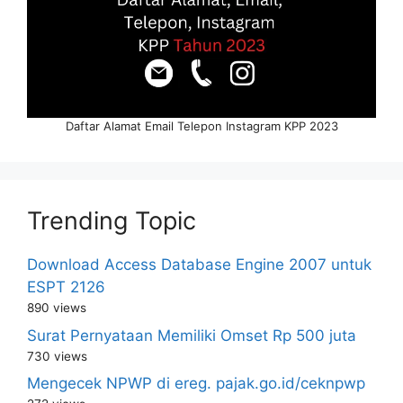
Daftar Alamat Email Telepon Instagram KPP 2023
Trending Topic
Download Access Database Engine 2007 untuk
ESPT 2126
890 views
Surat Pernyataan Memiliki Omset Rp 500 juta
730 views
Mengecek NPWP di ereg. pajak.go.id/ceknpwp