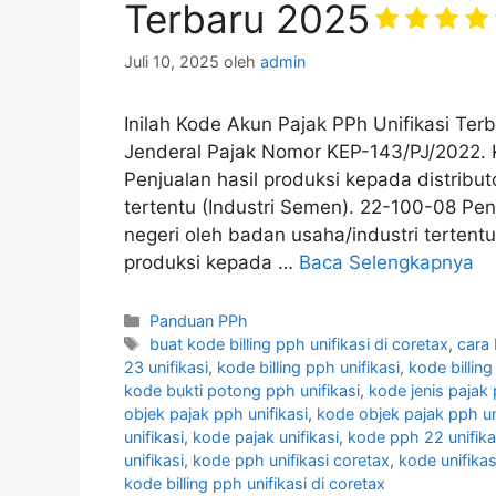
Terbaru 2025
Juli 10, 2025
oleh
admin
Inilah Kode Akun Pajak PPh Unifikasi Ter
Jenderal Pajak Nomor KEP-143/PJ/2022. 
Penjualan hasil produksi kepada distribut
tertentu (Industri Semen). 22-100-08 Penj
negeri oleh badan usaha/industri tertentu
produksi kepada …
Baca Selengkapnya
Kategori
Panduan PPh
Tag
buat kode billing pph unifikasi di coretax
,
cara 
23 unifikasi
,
kode billing pph unifikasi
,
kode billing
kode bukti potong pph unifikasi
,
kode jenis pajak 
objek pajak pph unifikasi
,
kode objek pajak pph un
unifikasi
,
kode pajak unifikasi
,
kode pph 22 unifika
unifikasi
,
kode pph unifikasi coretax
,
kode unifika
kode billing pph unifikasi di coretax