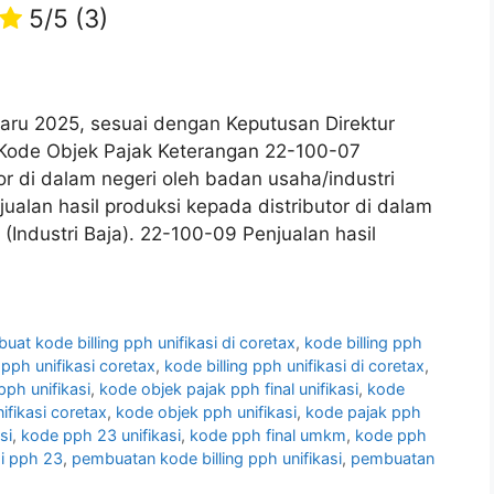
5/5
(3)
baru 2025, sesuai dengan Keputusan Direktur
Kode Objek Pajak Keterangan 22-100-07
or di dalam negeri oleh badan usaha/industri
ualan hasil produksi kepada distributor di dalam
 (Industri Baja). 22-100-09 Penjualan hasil
buat kode billing pph unifikasi di coretax
,
kode billing pph
 pph unifikasi coretax
,
kode billing pph unifikasi di coretax
,
pph unifikasi
,
kode objek pajak pph final unifikasi
,
kode
ifikasi coretax
,
kode objek pph unifikasi
,
kode pajak pph
si
,
kode pph 23 unifikasi
,
kode pph final umkm
,
kode pph
si pph 23
,
pembuatan kode billing pph unifikasi
,
pembuatan