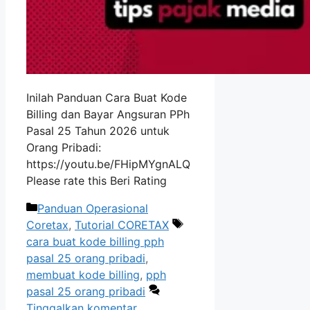
Inilah Panduan Cara Buat Kode
Billing dan Bayar Angsuran PPh
Pasal 25 Tahun 2026 untuk
Orang Pribadi:
https://youtu.be/FHipMYgnALQ
Please rate this Beri Rating
Kategori
Panduan Operasional
Tag
Coretax
,
Tutorial CORETAX
cara buat kode billing pph
pasal 25 orang pribadi
,
membuat kode billing
,
pph
pasal 25 orang pribadi
Tinggalkan komentar