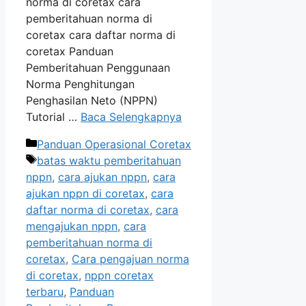
norma di coretax cara
pemberitahuan norma di
coretax cara daftar norma di
coretax Panduan
Pemberitahuan Penggunaan
Norma Penghitungan
Penghasilan Neto (NPPN)
Tutorial …
Baca Selengkapnya
Kategori
Panduan Operasional Coretax
Tag
batas waktu pemberitahuan
nppn
,
cara ajukan nppn
,
cara
ajukan nppn di coretax
,
cara
daftar norma di coretax
,
cara
mengajukan nppn
,
cara
pemberitahuan norma di
coretax
,
Cara pengajuan norma
di coretax
,
nppn coretax
terbaru
,
Panduan