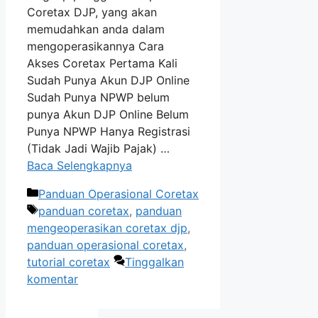
Coretax DJP, yang akan
memudahkan anda dalam
mengoperasikannya Cara
Akses Coretax Pertama Kali
Sudah Punya Akun DJP Online
Sudah Punya NPWP belum
punya Akun DJP Online Belum
Punya NPWP Hanya Registrasi
(Tidak Jadi Wajib Pajak) …
Baca Selengkapnya
Kategori
Panduan Operasional Coretax
Tag
panduan coretax
,
panduan
mengeoperasikan coretax djp
,
panduan operasional coretax
,
tutorial coretax
Tinggalkan
komentar