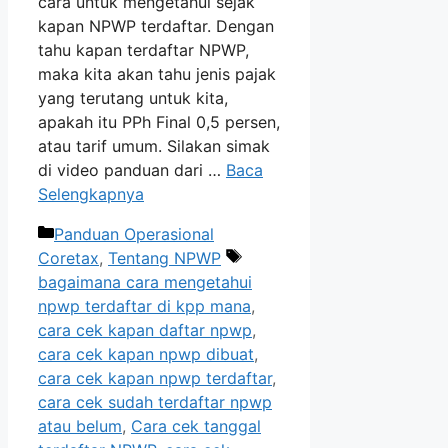
cara untuk mengetahui sejak
kapan NPWP terdaftar. Dengan
tahu kapan terdaftar NPWP,
maka kita akan tahu jenis pajak
yang terutang untuk kita,
apakah itu PPh Final 0,5 persen,
atau tarif umum. Silakan simak
di video panduan dari …
Baca
Selengkapnya
Kategori
Panduan Operasional
Tag
Coretax
,
Tentang NPWP
bagaimana cara mengetahui
npwp terdaftar di kpp mana
,
cara cek kapan daftar npwp
,
cara cek kapan npwp dibuat
,
cara cek kapan npwp terdaftar
,
cara cek sudah terdaftar npwp
atau belum
,
Cara cek tanggal