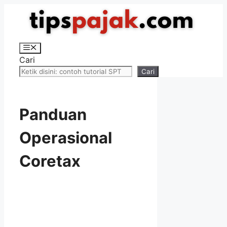
Langsung
ke
isi
Menu
Cari
Cari
Panduan
Operasional
Coretax