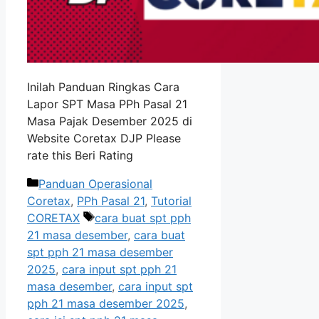
Inilah Panduan Ringkas Cara
Lapor SPT Masa PPh Pasal 21
Masa Pajak Desember 2025 di
Website Coretax DJP Please
rate this Beri Rating
Kategori
Panduan Operasional
Coretax
,
PPh Pasal 21
,
Tutorial
Tag
CORETAX
cara buat spt pph
21 masa desember
,
cara buat
spt pph 21 masa desember
2025
,
cara input spt pph 21
masa desember
,
cara input spt
pph 21 masa desember 2025
,