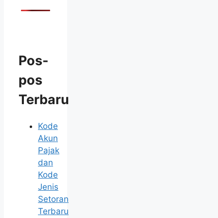
Pos-
pos
Terbaru
Kode
Akun
Pajak
dan
Kode
Jenis
Setoran
Terbaru