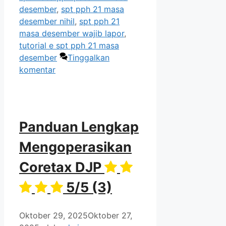
desember
,
spt pph 21 masa
desember nihil
,
spt pph 21
masa desember wajib lapor
,
tutorial e spt pph 21 masa
desember
Tinggalkan
komentar
Panduan Lengkap
Mengoperasikan
Coretax DJP
5/5
(3)
Oktober 29, 2025
Oktober 27,