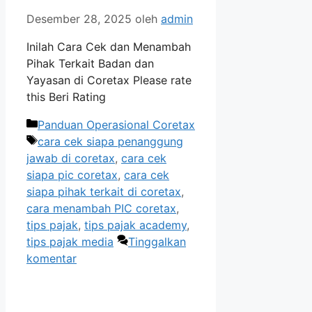
Desember 28, 2025
oleh
admin
Inilah Cara Cek dan Menambah
Pihak Terkait Badan dan
Yayasan di Coretax Please rate
this Beri Rating
Kategori
Panduan Operasional Coretax
Tag
cara cek siapa penanggung
jawab di coretax
,
cara cek
siapa pic coretax
,
cara cek
siapa pihak terkait di coretax
,
cara menambah PIC coretax
,
tips pajak
,
tips pajak academy
,
tips pajak media
Tinggalkan
komentar