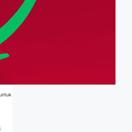
 untuk
k