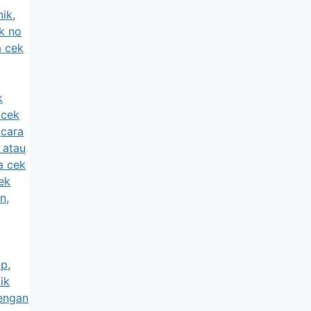
nik
,
k no
a cek
k
 cek
,
cara
 atau
a cek
ek
an
,
tp
,
ik
engan