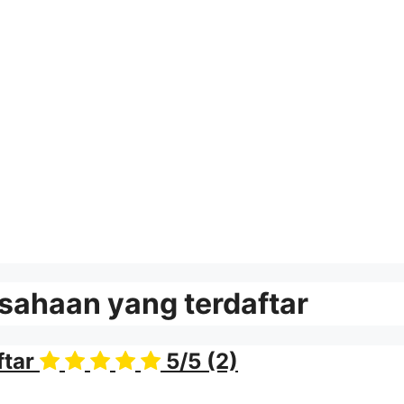
sahaan yang terdaftar
tar
5/5
(2)