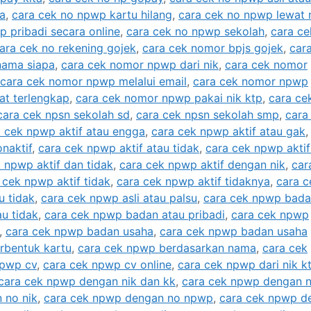
pa
,
cara cek no npwp kartu hilang
,
cara cek no npwp lewat 
 pribadi secara online
,
cara cek no npwp sekolah
,
cara ce
ara cek no rekening gojek
,
cara cek nomor bpjs gojek
,
car
nama siapa
,
cara cek nomor npwp dari nik
,
cara cek nomor
cara cek nomor npwp melalui email
,
cara cek nomor npwp
at terlengkap
,
cara cek nomor npwp pakai nik ktp
,
cara ce
cara cek npsn sekolah sd
,
cara cek npsn sekolah smp
,
cara
a cek npwp aktif atau engga
,
cara cek npwp aktif atau gak
naktif
,
cara cek npwp aktif atau tidak
,
cara cek npwp aktif
 npwp aktif dan tidak
,
cara cek npwp aktif dengan nik
,
car
 cek npwp aktif tidak
,
cara cek npwp aktif tidaknya
,
cara c
u tidak
,
cara cek npwp asli atau palsu
,
cara cek npwp bad
u tidak
,
cara cek npwp badan atau pribadi
,
cara cek npwp
,
cara cek npwp badan usaha
,
cara cek npwp badan usaha
rbentuk kartu
,
cara cek npwp berdasarkan nama
,
cara cek
npwp cv
,
cara cek npwp cv online
,
cara cek npwp dari nik k
cara cek npwp dengan nik dan kk
,
cara cek npwp dengan n
 no nik
,
cara cek npwp dengan no npwp
,
cara cek npwp d