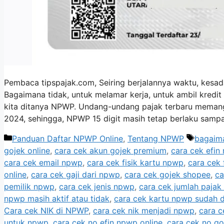
Pembaca tipspajak.com, Seiring berjalannya waktu, kesad
Bagaimana tidak, untuk melamar kerja, untuk ambil kredit
kita ditanya NPWP. Undang-undang pajak terbaru memang
2024, sehingga, NPWP 15 digit masih tetap berlaku sampa
Kategori
Tag
Panduan Daftar NPWP Online
,
Tentang NPWP
bagaima
gojek online
,
cara cek akun gojek premium
,
cara cek efin
cara cek email npwp
,
cara cek fisik kartu npwp
,
cara cek 
online
,
cara cek gaji dari npwp
,
cara cek gojek shopee
,
ca
pemilik npwp
,
cara cek jenis npwp
,
cara cek jumlah paja
npwp masih aktif atau tidak
,
cara cek kartu npwp sudah d
Cara cek NIK di NPWP
,
cara cek nik menjadi npwp
,
cara c
untuk npwp
,
cara cek no efin npwp online
,
cara cek no go