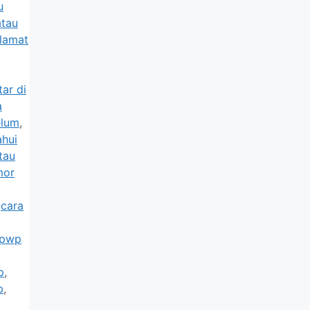
u
atau
lamat
ar di
a
elum
,
hui
tau
mor
,
cara
npwp
p
,
p
,