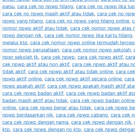
palsu
,
cara cek no npwp hilang
,
cara cek no npwp jika lu
cara cek no npwp masih aktif atau tidak
,
cara cek no npwp
npwp yang hilang
,
cara cek no npwp yang hilang online
,
c
nomor npwp aktif atau tidak
,
cara cek nomor npwp atas 
npwp dengan nik
,
cara cek nomor npwp jika kartu hilang
,
melalui ktp
,
cara cek nomor npwp online termudah tercep
nomor npwp perusahaan
,
cara cek nomor npwp sekolah
,
npsn sekolah tk
,
cara cek npwp
,
cara cek npwp aktif
,
car
cek npwp aktif atau non aktif
,
cara cek npwp aktif atau no
tidak aktif
,
cara cek npwp aktif atau tidak online
,
cara cek
npwp aktif online
,
cara cek npwp aktif secara online
,
cara
npwp apakah aktif
,
cara cek npwp apakah masih aktif ata
cara cek npwp badan aktif
,
cara cek npwp badan aktif ata
badan masih aktif atau tidak
,
cara cek npwp badan online
online
,
cara cek npwp benar atau tidak
,
cara cek npwp be
npwp berdasarkan nik
,
cara cek npwp cabang
,
cara cek 
cara cek npwp dengan nama
,
cara cek npwp dengan nik
,
ktp
,
cara cek npwp dengan no ktp
,
cara cek npwp dengan