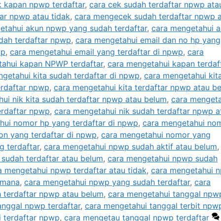
k kapan npwp terdaftar
,
cara cek sudah terdaftar npwp ata
tar npwp atau tidak
,
cara mengecek sudah terdaftar npwp 
etahui akun npwp yang sudah terdaftar
,
cara mengetahui a
dah terdaftar npwp
,
cara mengetahui email dan no hp yang
wp
,
cara mengetahui email yang terdaftar di npwp
,
cara
ahui kapan NPWP terdaftar
,
cara mengetahui kapan terdaft
getahui kita sudah terdaftar di npwp
,
cara mengetahui kit
erdaftar npwp
,
cara mengetahui kita terdaftar npwp atau b
ui nik kita sudah terdaftar npwp atau belum
,
cara mengeta
erdaftar npwp
,
cara mengetahui nik sudah terdaftar npwp a
hui nomor hp yang terdaftar di npwp
,
cara mengetahui no
on yang terdaftar di npwp
,
cara mengetahui nomor yang
 terdaftar
,
cara mengetahui npwp sudah aktif atau belum
sudah terdaftar atau belum
,
cara mengetahui npwp sudah
a mengetahui npwp terdaftar atau tidak
,
cara mengetahui 
imana
,
cara mengetahui npwp yang sudah terdaftar
,
cara
 terdaftar npwp atau belum
,
cara mengetahui tanggal npw
anggal npwp terdaftar
,
cara mengetahui tanggal terbit npw
 terdaftar npwp
,
cara mengetau tanggal npwp terdaftar