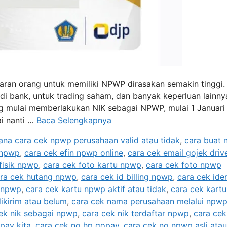
aran orang untuk memiliki NPWP dirasakan semakin tinggi.
 di bank, untuk trading saham, dan banyak keperluan lainny
 mulai memberlakukan NIK sebagai NPWP, mulai 1 Januari
i nanti …
Baca Selengkapnya
na cara cek npwp perusahaan valid atau tidak
,
cara buat
 npwp
,
cara cek efin npwp online
,
cara cek email gojek driv
fisik npwp
,
cara cek foto kartu npwp
,
cara cek foto npwp
ra cek hutang npwp
,
cara cek id billing npwp
,
cara cek iden
k npwp
,
cara cek kartu npwp aktif atau tidak
,
cara cek kartu
ikirim atau belum
,
cara cek nama perusahaan melalui npw
ek nik sebagai npwp
,
cara cek nik terdaftar npwp
,
cara cek
pay kita
,
cara cek no hp gopay
,
cara cek no npwp asli atau