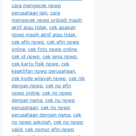
cara mengecek npwp
perusahaan lain
,
cara
mengecek npwp pribadi masih
aktif atau tidak
,
cek apakah
npwp masih aktif atau tidak
,
cek efin npwp
,
cek efin npwp
online
,
cek foto npwp online
,
cek id npwp
,
cek jenis npwp
,
cek kartu fisik npwp
,
cek
keaktifan npwp perusahaan
,
cek kode wilayah npwp
,
cek nik
dengan npwp
,
cek no efin
npwp online
,
cek no npwp
dengan nama
,
cek no npwp
perusahaan
,
cek no npwp
perusahaan dengan nama
,
cek
no npwp sekolah
,
cek no npwp
valid
,
cek nomor efin npwp