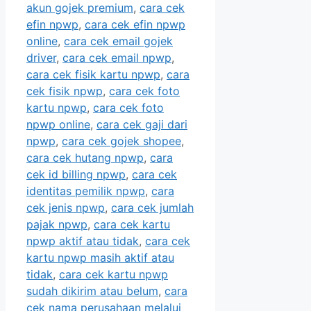
akun gojek premium
,
cara cek
efin npwp
,
cara cek efin npwp
online
,
cara cek email gojek
driver
,
cara cek email npwp
,
cara cek fisik kartu npwp
,
cara
cek fisik npwp
,
cara cek foto
kartu npwp
,
cara cek foto
npwp online
,
cara cek gaji dari
npwp
,
cara cek gojek shopee
,
cara cek hutang npwp
,
cara
cek id billing npwp
,
cara cek
identitas pemilik npwp
,
cara
cek jenis npwp
,
cara cek jumlah
pajak npwp
,
cara cek kartu
npwp aktif atau tidak
,
cara cek
kartu npwp masih aktif atau
tidak
,
cara cek kartu npwp
sudah dikirim atau belum
,
cara
cek nama perusahaan melalui