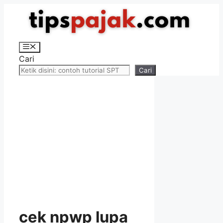
Langsung
ke
isi
Menu
Cari
Cari
cek npwp lupa