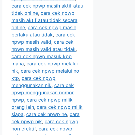
cara cek npwp masih aktif atau
tidak online
,
cara cek npwp
masih aktif atau tidak secara
online
,
cara cek npwp masih
berlaku atau tidak
,
cara cek
npwp masih valid
,
cara cek
npwp masih valid atau tidak
,
cara cek npwp masuk kpp
mana
,
cara cek npwp melalui
nik
,
cara cek npwp melalui no
ktp
,
cara cek npwp
menggunakan nik
,
cara cek
npwp menggunakan nomor
npwp
,
cara cek npwp milik
orang lain
,
cara cek npwp milik
siapa
,
cara cek npwp ne
,
cara
cek npwp nik
,
cara cek npwp
non efektif
,
cara cek npwp