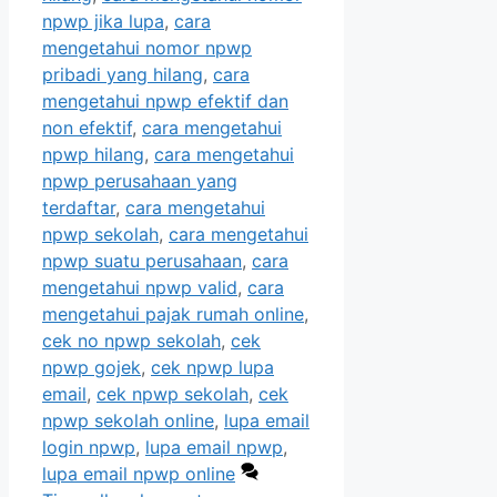
npwp jika lupa
,
cara
mengetahui nomor npwp
pribadi yang hilang
,
cara
mengetahui npwp efektif dan
non efektif
,
cara mengetahui
npwp hilang
,
cara mengetahui
npwp perusahaan yang
terdaftar
,
cara mengetahui
npwp sekolah
,
cara mengetahui
npwp suatu perusahaan
,
cara
mengetahui npwp valid
,
cara
mengetahui pajak rumah online
,
cek no npwp sekolah
,
cek
npwp gojek
,
cek npwp lupa
email
,
cek npwp sekolah
,
cek
npwp sekolah online
,
lupa email
login npwp
,
lupa email npwp
,
lupa email npwp online