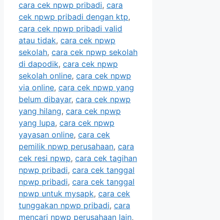
cara cek npwp pribadi
,
cara
cek npwp pribadi dengan ktp
,
cara cek npwp pribadi valid
atau tidak
,
cara cek npwp
sekolah
,
cara cek npwp sekolah
di dapodik
,
cara cek npwp
sekolah online
,
cara cek npwp
via online
,
cara cek npwp yang
belum dibayar
,
cara cek npwp
yang hilang
,
cara cek npwp
yang lupa
,
cara cek npwp
yayasan online
,
cara cek
pemilik npwp perusahaan
,
cara
cek resi npwp
,
cara cek tagihan
npwp pribadi
,
cara cek tanggal
npwp pribadi
,
cara cek tanggal
npwp untuk mysapk
,
cara cek
tunggakan npwp pribadi
,
cara
mencari npwp perusahaan lain
,