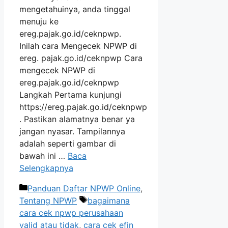
mengetahuinya, anda tinggal
menuju ke
ereg.pajak.go.id/ceknpwp.
Inilah cara Mengecek NPWP di
ereg. pajak.go.id/ceknpwp Cara
mengecek NPWP di
ereg.pajak.go.id/ceknpwp
Langkah Pertama kunjungi
https://ereg.pajak.go.id/ceknpwp
. Pastikan alamatnya benar ya
jangan nyasar. Tampilannya
adalah seperti gambar di
bawah ini …
Baca
Selengkapnya
Kategori
Panduan Daftar NPWP Online
,
Tag
Tentang NPWP
bagaimana
cara cek npwp perusahaan
valid atau tidak
,
cara cek efin