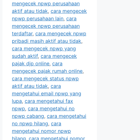
mengecek npwp perusahaan
aktif atau tidak
,
cara mengecek
npwp perusahaan lain
,
cara
mengecek npwp perusahaan
terdaftar
,
cara mengecek npwp
pribadi masih aktif atau tidak
,
cara mengecek npwp yang
sudah aktif
,
cara mengecek
pajak djp online
,
cara
mengecek pajak rumah online
,
cara mengecek status npwp
aktif atau tidak
,
cara
mengetahui email npwp yang
lupa
,
cara mengetahui fax
npwp
,
cara mengetahui no
npwp cabang
,
cara mengetahui
no npwp hilang
,
cara
mengetahui nomor npwp
hilang
,
cara mengetahui nomor