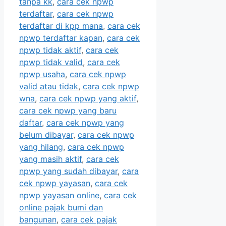
tanpa kk
,
cara cek npwp
terdaftar
,
cara cek npwp
terdaftar di kpp mana
,
cara cek
npwp terdaftar kapan
,
cara cek
npwp tidak aktif
,
cara cek
npwp tidak valid
,
cara cek
npwp usaha
,
cara cek npwp
valid atau tidak
,
cara cek npwp
wna
,
cara cek npwp yang aktif
,
cara cek npwp yang baru
daftar
,
cara cek npwp yang
belum dibayar
,
cara cek npwp
yang hilang
,
cara cek npwp
yang masih aktif
,
cara cek
npwp yang sudah dibayar
,
cara
cek npwp yayasan
,
cara cek
npwp yayasan online
,
cara cek
online pajak bumi dan
bangunan
,
cara cek pajak