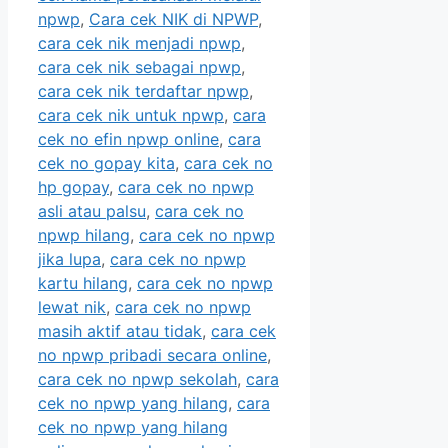
npwp
,
Cara cek NIK di NPWP
,
cara cek nik menjadi npwp
,
cara cek nik sebagai npwp
,
cara cek nik terdaftar npwp
,
cara cek nik untuk npwp
,
cara
cek no efin npwp online
,
cara
cek no gopay kita
,
cara cek no
hp gopay
,
cara cek no npwp
asli atau palsu
,
cara cek no
npwp hilang
,
cara cek no npwp
jika lupa
,
cara cek no npwp
kartu hilang
,
cara cek no npwp
lewat nik
,
cara cek no npwp
masih aktif atau tidak
,
cara cek
no npwp pribadi secara online
,
cara cek no npwp sekolah
,
cara
cek no npwp yang hilang
,
cara
cek no npwp yang hilang