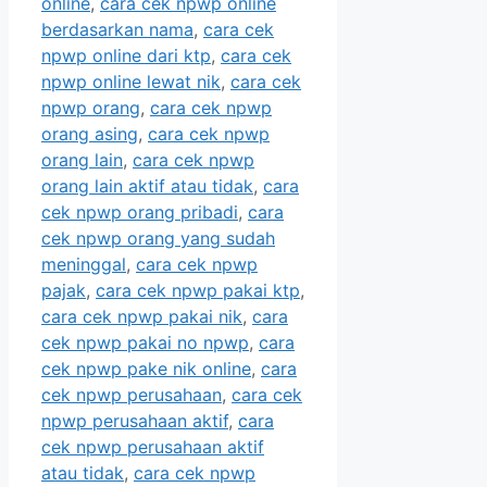
online
,
cara cek npwp online
berdasarkan nama
,
cara cek
npwp online dari ktp
,
cara cek
npwp online lewat nik
,
cara cek
npwp orang
,
cara cek npwp
orang asing
,
cara cek npwp
orang lain
,
cara cek npwp
orang lain aktif atau tidak
,
cara
cek npwp orang pribadi
,
cara
cek npwp orang yang sudah
meninggal
,
cara cek npwp
pajak
,
cara cek npwp pakai ktp
,
cara cek npwp pakai nik
,
cara
cek npwp pakai no npwp
,
cara
cek npwp pake nik online
,
cara
cek npwp perusahaan
,
cara cek
npwp perusahaan aktif
,
cara
cek npwp perusahaan aktif
atau tidak
,
cara cek npwp