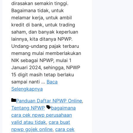
dirasakan semakin tinggi.
Bagaimana tidak, untuk
melamar kerja, untuk ambil
kredit di bank, untuk trading
saham, dan banyak keperluan
lainnya, kita ditanya NPWP.
Undang-undang pajak terbaru
memang mulai memberlakukan
NIK sebagai NPWP, mulai 1
Januari 2024, sehingga, NPWP
15 digit masih tetap berlaku
sampai nanti …
Baca
Selengkapnya
Kategori
Panduan Daftar NPWP Online
,
Tag
Tentang NPWP
bagaimana
cara cek npwp perusahaan
valid atau tidak
,
cara buat
npwp gojek online
,
cara cek