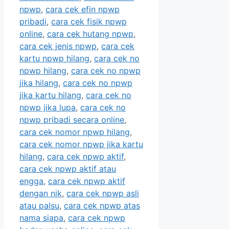
npwp
,
cara cek efin npwp
pribadi
,
cara cek fisik npwp
online
,
cara cek hutang npwp
,
cara cek jenis npwp
,
cara cek
kartu npwp hilang
,
cara cek no
npwp hilang
,
cara cek no npwp
jika hilang
,
cara cek no npwp
jika kartu hilang
,
cara cek no
npwp jika lupa
,
cara cek no
npwp pribadi secara online
,
cara cek nomor npwp hilang
,
cara cek nomor npwp jika kartu
hilang
,
cara cek npwp aktif
,
cara cek npwp aktif atau
engga
,
cara cek npwp aktif
dengan nik
,
cara cek npwp asli
atau palsu
,
cara cek npwp atas
nama siapa
,
cara cek npwp