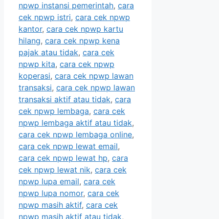
npwp instansi pemerintah
,
cara
cek npwp istri
,
cara cek npwp
kantor
,
cara cek npwp kartu
hilang
,
cara cek npwp kena
pajak atau tidak
,
cara cek
npwp kita
,
cara cek npwp
koperasi
,
cara cek npwp lawan
transaksi
,
cara cek npwp lawan
transaksi aktif atau tidak
,
cara
cek npwp lembaga
,
cara cek
npwp lembaga aktif atau tidak
,
cara cek npwp lembaga online
,
cara cek npwp lewat email
,
cara cek npwp lewat hp
,
cara
cek npwp lewat nik
,
cara cek
npwp lupa email
,
cara cek
npwp lupa nomor
,
cara cek
npwp masih aktif
,
cara cek
npwp masih aktif atau tidak
,