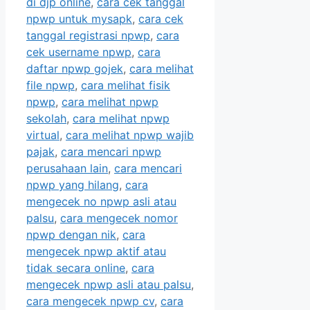
di djp online
,
cara cek tanggal
npwp untuk mysapk
,
cara cek
tanggal registrasi npwp
,
cara
cek username npwp
,
cara
daftar npwp gojek
,
cara melihat
file npwp
,
cara melihat fisik
npwp
,
cara melihat npwp
sekolah
,
cara melihat npwp
virtual
,
cara melihat npwp wajib
pajak
,
cara mencari npwp
perusahaan lain
,
cara mencari
npwp yang hilang
,
cara
mengecek no npwp asli atau
palsu
,
cara mengecek nomor
npwp dengan nik
,
cara
mengecek npwp aktif atau
tidak secara online
,
cara
mengecek npwp asli atau palsu
,
cara mengecek npwp cv
,
cara