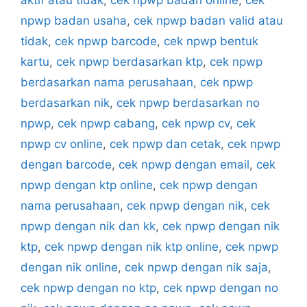
aktif atau tidak
,
cek npwp badan online
,
cek
npwp badan usaha
,
cek npwp badan valid atau
tidak
,
cek npwp barcode
,
cek npwp bentuk
kartu
,
cek npwp berdasarkan ktp
,
cek npwp
berdasarkan nama perusahaan
,
cek npwp
berdasarkan nik
,
cek npwp berdasarkan no
npwp
,
cek npwp cabang
,
cek npwp cv
,
cek
npwp cv online
,
cek npwp dan cetak
,
cek npwp
dengan barcode
,
cek npwp dengan email
,
cek
npwp dengan ktp online
,
cek npwp dengan
nama perusahaan
,
cek npwp dengan nik
,
cek
npwp dengan nik dan kk
,
cek npwp dengan nik
ktp
,
cek npwp dengan nik ktp online
,
cek npwp
dengan nik online
,
cek npwp dengan nik saja
,
cek npwp dengan no ktp
,
cek npwp dengan no