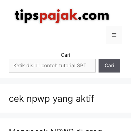
Langsung
ke
isi
Menu
Cari
Cari
cek npwp yang aktif