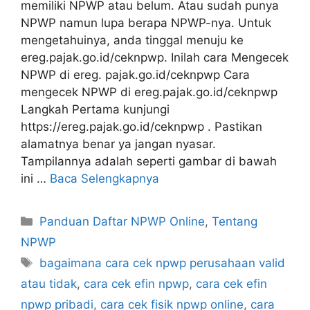
memiliki NPWP atau belum. Atau sudah punya
NPWP namun lupa berapa NPWP-nya. Untuk
mengetahuinya, anda tinggal menuju ke
ereg.pajak.go.id/ceknpwp. Inilah cara Mengecek
NPWP di ereg. pajak.go.id/ceknpwp Cara
mengecek NPWP di ereg.pajak.go.id/ceknpwp
Langkah Pertama kunjungi
https://ereg.pajak.go.id/ceknpwp . Pastikan
alamatnya benar ya jangan nyasar.
Tampilannya adalah seperti gambar di bawah
ini …
Baca Selengkapnya
Kategori
Panduan Daftar NPWP Online
,
Tentang
NPWP
Tag
bagaimana cara cek npwp perusahaan valid
atau tidak
,
cara cek efin npwp
,
cara cek efin
npwp pribadi
,
cara cek fisik npwp online
,
cara