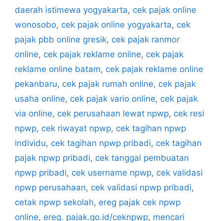
daerah istimewa yogyakarta
,
cek pajak online
wonosobo
,
cek pajak online yogyakarta
,
cek
pajak pbb online gresik
,
cek pajak ranmor
online
,
cek pajak reklame online
,
cek pajak
reklame online batam
,
cek pajak reklame online
pekanbaru
,
cek pajak rumah online
,
cek pajak
usaha online
,
cek pajak vario online
,
cek pajak
via online
,
cek perusahaan lewat npwp
,
cek resi
npwp
,
cek riwayat npwp
,
cek tagihan npwp
individu
,
cek tagihan npwp pribadi
,
cek tagihan
pajak npwp pribadi
,
cek tanggal pembuatan
npwp pribadi
,
cek username npwp
,
cek validasi
npwp perusahaan
,
cek validasi npwp pribadi
,
cetak npwp sekolah
,
ereg pajak cek npwp
online
,
ereg. pajak.go.id/ceknpwp
,
mencari