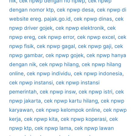
nik
,
cek npwp dengan no npwp
,
cek npwp
dengan nomor ktp
,
cek npwp desa
,
cek npwp di
website ereg. pajak.go.id
,
cek npwp dinas
,
cek
npwp driver gojek
,
cek npwp elektronik
,
cek
npwp ereg
,
cek npwp error
,
cek npwp excel
,
cek
npwp fisik
,
cek npwp gagal
,
cek npwp gaji
,
cek
npwp gambar
,
cek npwp gojek
,
cek npwp hanya
dengan nik
,
cek npwp hilang
,
cek npwp hilang
online
,
cek npwp individu
,
cek npwp indonesia
,
cek npwp instansi
,
cek npwp instansi
pemerintah
,
cek npwp insw
,
cek npwp istri
,
cek
npwp jakarta
,
cek npwp kartu hilang
,
cek npwp
karyawan
,
cek npwp kelompok online
,
cek npwp
kerja
,
cek npwp kita
,
cek npwp koperasi
,
cek
npwp ktp
,
cek npwp lama
,
cek npwp lawan