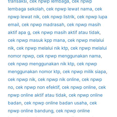
transaksi
,
cek npwp lembaga
,
cek npwp
lembaga sekolah
,
cek npwp lewat nama
,
cek
npwp lewat nik
,
cek npwp listrik
,
cek npwp lupa
email
,
cek npwp madrasah
,
cek npwp masih
aktif apa g
,
cek npwp masih aktif atau tidak
,
cek npwp masuk kpp mana
,
cek npwp melalui
nik
,
cek npwp melalui nik ktp
,
cek npwp melalui
nomor npwp
,
cek npwp menggunakan nama
,
cek npwp menggunakan nik ktp
,
cek npwp
menggunakan nomor ktp
,
cek npwp milik siapa
,
cek npwp nik
,
cek npwp nik online
,
cek npwp
no
,
cek npwp non efektif
,
cek npwp online
,
cek
npwp online aktif atau tidak
,
cek npwp online
badan
,
cek npwp online badan usaha
,
cek
npwp online bandung
,
cek npwp online