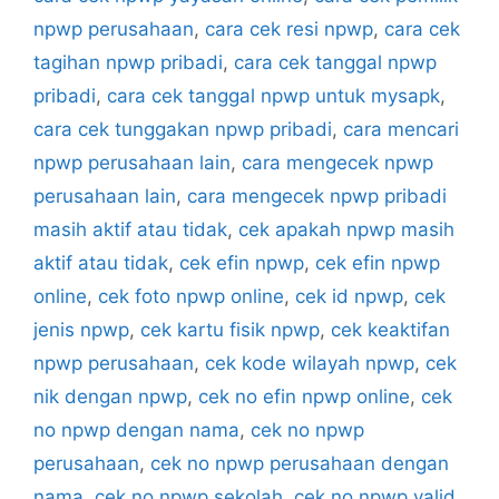
npwp perusahaan
,
cara cek resi npwp
,
cara cek
tagihan npwp pribadi
,
cara cek tanggal npwp
pribadi
,
cara cek tanggal npwp untuk mysapk
,
cara cek tunggakan npwp pribadi
,
cara mencari
npwp perusahaan lain
,
cara mengecek npwp
perusahaan lain
,
cara mengecek npwp pribadi
masih aktif atau tidak
,
cek apakah npwp masih
aktif atau tidak
,
cek efin npwp
,
cek efin npwp
online
,
cek foto npwp online
,
cek id npwp
,
cek
jenis npwp
,
cek kartu fisik npwp
,
cek keaktifan
npwp perusahaan
,
cek kode wilayah npwp
,
cek
nik dengan npwp
,
cek no efin npwp online
,
cek
no npwp dengan nama
,
cek no npwp
perusahaan
,
cek no npwp perusahaan dengan
nama
,
cek no npwp sekolah
,
cek no npwp valid
,