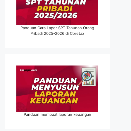
Panduan Cara Lapor SPT Tahunan Orang
Pribadi 2025-2026 di Coretax
Panduan membuat laporan keuangan