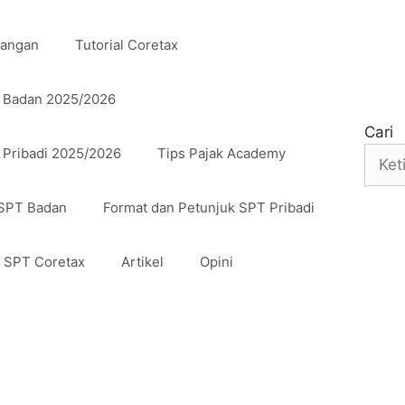
uangan
Tutorial Coretax
n Badan 2025/2026
Cari
 Pribadi 2025/2026
Tips Pajak Academy
 SPT Badan
Format dan Petunjuk SPT Pribadi
n SPT Coretax
Artikel
Opini