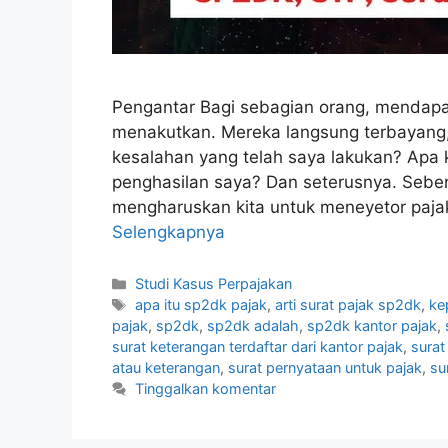
Pengantar Bagi sebagian orang, mendapat
menakutkan. Mereka langsung terbayang,
kesalahan yang telah saya lakukan? Apa
penghasilan saya? Dan seterusnya. Seben
mengharuskan kita untuk meneyetor paja
Selengkapnya
Kategori
Studi Kasus Perpajakan
Tag
apa itu sp2dk pajak
,
arti surat pajak sp2dk
,
ke
pajak
,
sp2dk
,
sp2dk adalah
,
sp2dk kantor pajak
,
surat keterangan terdaftar dari kantor pajak
,
surat
atau keterangan
,
surat pernyataan untuk pajak
,
su
Tinggalkan komentar