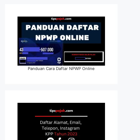
Panduan Cara Daftar NPWP Online