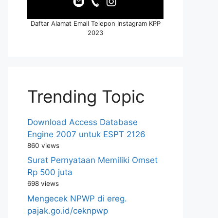
Daftar Alamat Email Telepon Instagram KPP
2023
Trending Topic
Download Access Database
Engine 2007 untuk ESPT 2126
860 views
Surat Pernyataan Memiliki Omset
Rp 500 juta
698 views
Mengecek NPWP di ereg.
pajak.go.id/ceknpwp