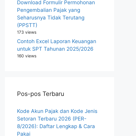
Download Formulir Permohonan
Pengembalian Pajak yang
Seharusnya Tidak Terutang
(PPSTT)
173 views
Contoh Excel Laporan Keuangan
untuk SPT Tahunan 2025/2026
160 views
Pos-pos Terbaru
Kode Akun Pajak dan Kode Jenis
Setoran Terbaru 2026 (PER-
8/2026): Daftar Lengkap & Cara
Pakai