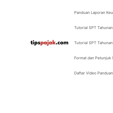
Langsung
ke
Panduan Laporan Ke
isi
Tutorial SPT Tahuna
Tutorial SPT Tahunan
Format dan Petunjuk
Daftar Video Pandua