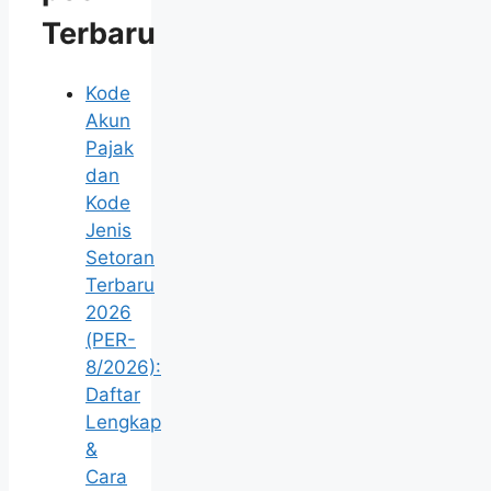
Terbaru
Kode
Akun
Pajak
dan
Kode
Jenis
Setoran
Terbaru
2026
(PER-
8/2026):
Daftar
Lengkap
&
Cara