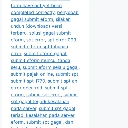
form have not yet been
completed correctly
,
penyebab
gagal submit eform
,
silakan
unduh (download) versi
terbaru
,
solusi gagal submit
eform
,
spt error
,
spt error 099
,
submit e form spt tahunan
error
,
submit eform gagal
,
submit eform muncul tanda
seru
,
submit eform selalu gagal
,
submit pajak online
,
submit spt
,
submit spt 1770
,
submit spt an
error occurred
,
submit spt
eform
,
submit spt error
,
submit
spt gagal terjadi kesalahan
pada server
,
submit spt gagal
terjadi kesalahan pada server
eform
,
submit spt gagal. dan