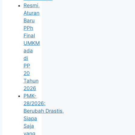
Resmi,
Aturan
Baru
PPh
Final
UMKM
ada
di
PP
20
Tahun
2026
PMK-
28/2026:
Berubah Drastis,
Siapa
Saja
yang