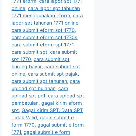
1771 eform
,
cara lapor spt 1771
online
,
cara lapor spt tahunan
1771 menggunakan eform
,
cara
lapor spt tahunan 1771 online
,
cara submit eform spt 1770
,
cara submit eform spt 1770s
,
cara submit eform spt 1771
,
cara submit spt
,
cara submit
spt 1770
,
cara submit spt
kurang bayar
,
cara submit spt
online
,
cara submit spt pajak
,
cara submit spt tahunan
,
cara
upload spt bulanan
,
cara
upload spt pdf
,
cara upload spt
pembetulan
,
gagal kirim eform
spt
,
Gagal Kirim SPT. Data SPT
Tidak Valid
,
gagal submit e
form 1770
,
gagal submit e form
1771
,
gagal submit e form