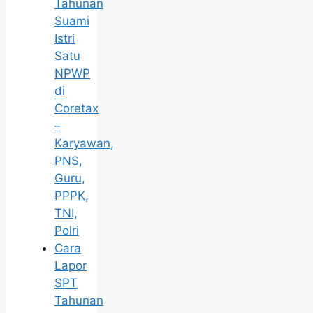
Tahunan
Suami
Istri
Satu
NPWP
di
Coretax
–
Karyawan,
PNS,
Guru,
PPPK,
TNI,
Polri
Cara
Lapor
SPT
Tahunan