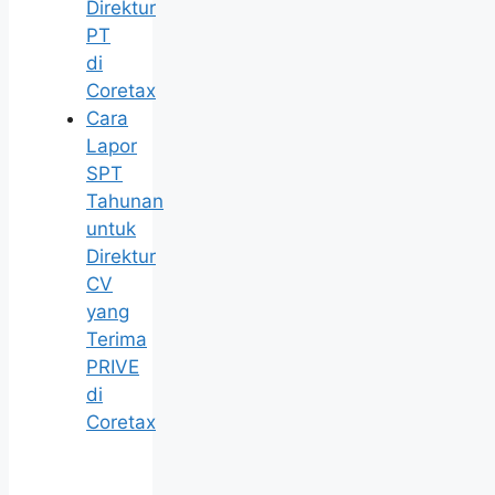
Direktur
PT
di
Coretax
Cara
Lapor
SPT
Tahunan
untuk
Direktur
CV
yang
Terima
PRIVE
di
Coretax