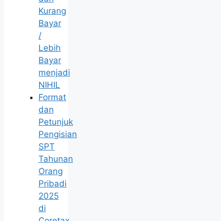
Kurang
Bayar
/
Lebih
Bayar
menjadi
NIHIL
Format
dan
Petunjuk
Pengisian
SPT
Tahunan
Orang
Pribadi
2025
di
Coretax