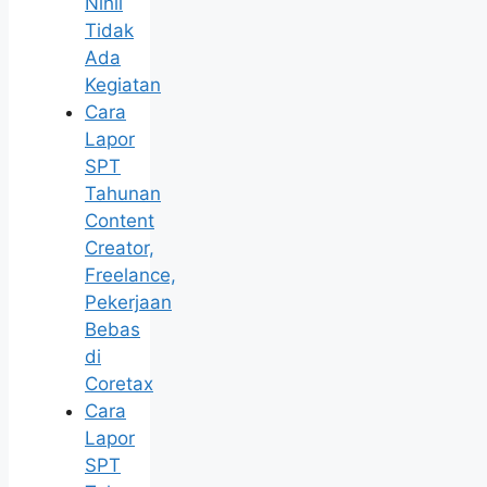
Nihil
Tidak
Ada
Kegiatan
Cara
Lapor
SPT
Tahunan
Content
Creator,
Freelance,
Pekerjaan
Bebas
di
Coretax
Cara
Lapor
SPT