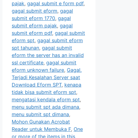
pajak
,
gagal submit e form pdf
,
gagal submit eform
,
gagal
submit eform 1770
,
gagal
submit eform pajak
,
gagal
submit eform pdf
,
gagal submit
eform spt
,
gagal submit eform
spt tahunan
,
gagal submit
eform the server has an invalid
ssl certificate
,
gagal submit
eform unknown failure
,
Gagal.
Terjadi Kesalahan Server saat
Download Eform SPT
,
kenapa
tidak bisa submit eform spt
,
mengatasi kendala eform spt
,
menu submit spt ada dimana
,
menu submit spt dimana
,
Mohon Gunakan Acrobat
Reader untuk Membuka F
,
One
or more of the items in this