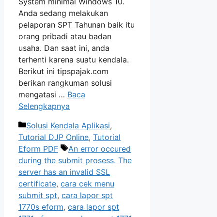
System minimal Windows 10.
Anda sedang melakukan
pelaporan SPT Tahunan baik itu
orang pribadi atau badan
usaha. Dan saat ini, anda
terhenti karena suatu kendala.
Berikut ini tipspajak.com
berikan rangkuman solusi
mengatasi …
Baca
Selengkapnya
Kategori
Solusi Kendala Aplikasi
,
Tutorial DJP Online
,
Tutorial
Tag
Eform PDF
An error occured
during the submit prosess. The
server has an invalid SSL
certificate
,
cara cek menu
submit spt
,
cara lapor spt
1770s eform
,
cara lapor spt