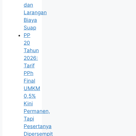
dan
Larangan
Biaya
Suap
PP
20
Tahun
2026:
Tarif
PPh
Final
UMKM
0,5%
Kini
Permanen,
Tapi
Pesertanya
Dipersempit