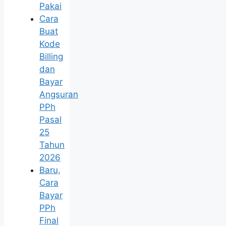
Pakai
Cara
Buat
Kode
Billing
dan
Bayar
Angsuran
PPh
Pasal
25
Tahun
2026
Baru,
Cara
Bayar
PPh
Final