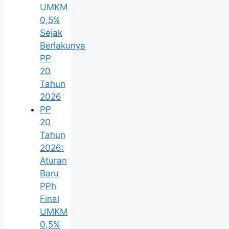
UMKM
0,5%
Sejak
Berlakunya
PP
20
Tahun
2026
PP
20
Tahun
2026:
Aturan
Baru
PPh
Final
UMKM
0,5%