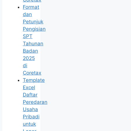
Format
dan
Petunjuk
Pengisian
SPT
Tahunan
Badan
2025
di
Coretax
Template
Excel
Daftar
Peredaran
Usaha
Pribadi
untuk