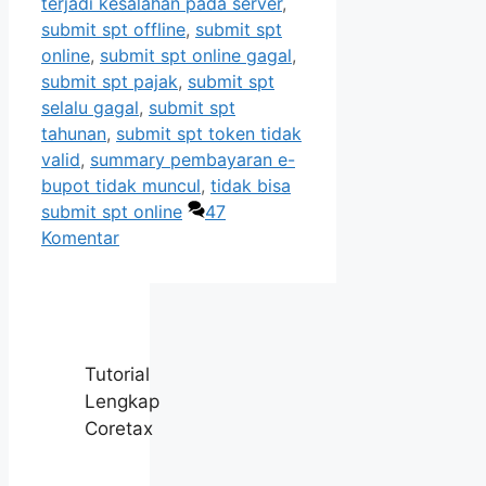
terjadi kesalahan pada server
,
submit spt offline
,
submit spt
online
,
submit spt online gagal
,
submit spt pajak
,
submit spt
selalu gagal
,
submit spt
tahunan
,
submit spt token tidak
valid
,
summary pembayaran e-
bupot tidak muncul
,
tidak bisa
submit spt online
47
Komentar
Tutorial
Lengkap
Coretax