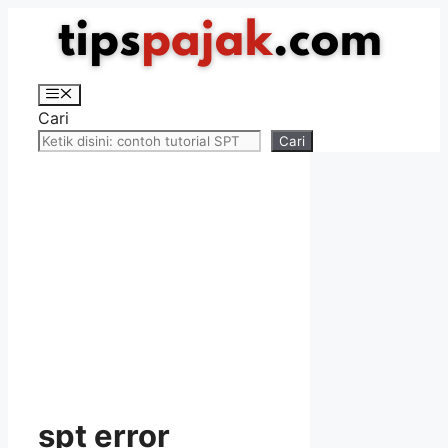
Langsung
ke
isi
Menu
Cari
Cari
spt error